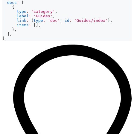
docs
:
[
{
type
:
'category'
,
label
:
'Guides'
,
link
:
{
type
:
'doc'
,
id
:
'Guides/index'
}
,
items
:
[
]
,
}
,
]
,
}
;