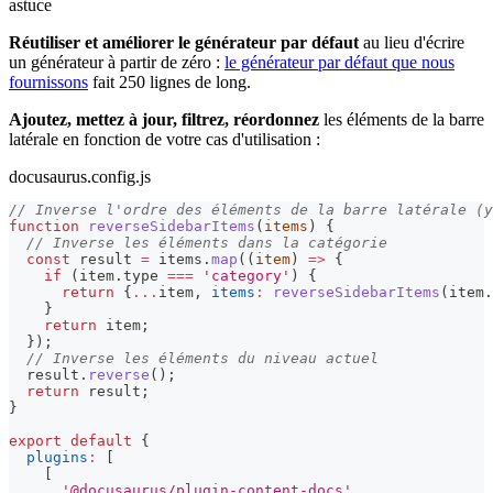
astuce
Réutiliser et améliorer le générateur par défaut
au lieu d'écrire
un générateur à partir de zéro :
le générateur par défaut que nous
fournissons
fait 250 lignes de long.
Ajoutez, mettez à jour, filtrez, réordonnez
les éléments de la barre
latérale en fonction de votre cas d'utilisation :
docusaurus.config.js
// Inverse l'ordre des éléments de la barre latérale (y
function
reverseSidebarItems
(
items
)
{
// Inverse les éléments dans la catégorie
const
 result 
=
 items
.
map
(
(
item
)
=>
{
if
(
item
.
type
===
'category'
)
{
return
{
...
item
,
items
:
reverseSidebarItems
(
item
.
}
return
 item
;
}
)
;
// Inverse les éléments du niveau actuel
  result
.
reverse
(
)
;
return
 result
;
}
export
default
{
plugins
:
[
[
'@docusaurus/plugin-content-docs'
,