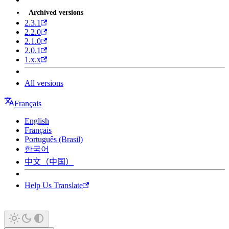
Archived versions
2.3.1
2.2.0
2.1.0
2.0.1
1.x.x
All versions
Français
English
Français
Português (Brasil)
한국어
中文（中国）
Help Us Translate