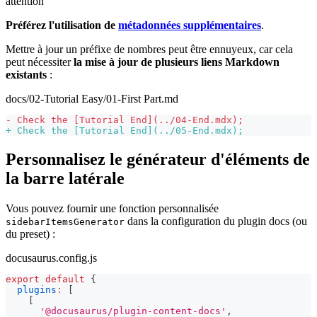
attention
Préférez l'utilisation de
métadonnées supplémentaires
.
Mettre à jour un préfixe de nombres peut être ennuyeux, car cela
peut nécessiter
la mise à jour de plusieurs liens Markdown
existants
:
docs/02-Tutorial Easy/01-First Part.md
-
 Check the [Tutorial End](../04-End.mdx);
+
 Check the [Tutorial End](../05-End.mdx);
Personnalisez le générateur d'éléments de
la barre latérale
Vous pouvez fournir une fonction personnalisée
dans la configuration du plugin docs (ou
sidebarItemsGenerator
du preset) :
docusaurus.config.js
export
default
{
plugins
:
[
[
'@docusaurus/plugin-content-docs'
,