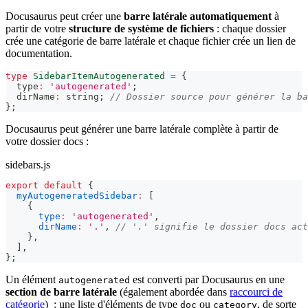
Docusaurus peut créer une
barre latérale automatiquement
à
partir de votre
structure de système de fichiers
: chaque dossier
crée une catégorie de barre latérale et chaque fichier crée un lien de
documentation.
type
SidebarItemAutogenerated
=
{
  type
:
'autogenerated'
;
  dirName
:
string
;
// Dossier source pour générer la ba
}
;
Docusaurus peut générer une barre latérale complète à partir de
votre dossier docs :
sidebars.js
export
default
{
myAutogeneratedSidebar
:
[
{
type
:
'autogenerated'
,
dirName
:
'.'
,
// '.' signifie le dossier docs act
}
,
]
,
}
;
Un élément
est converti par Docusaurus en une
autogenerated
section de barre latérale
(également abordée dans
raccourci de
catégorie
) : une liste d'éléments de type
ou
, de sorte
doc
category