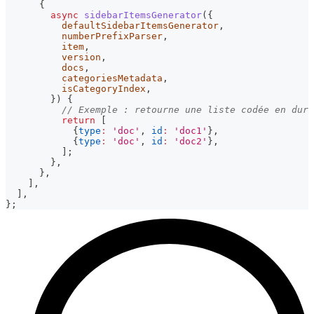
{
async
sidebarItemsGenerator
(
{
          defaultSidebarItemsGenerator
,
          numberPrefixParser
,
          item
,
          version
,
          docs
,
          categoriesMetadata
,
          isCategoryIndex
,
}
)
{
// Exemple : retourne une liste codée en dur 
return
[
{
type
:
'doc'
,
id
:
'doc1'
}
,
{
type
:
'doc'
,
id
:
'doc2'
}
,
]
;
}
,
}
,
]
,
]
,
}
;