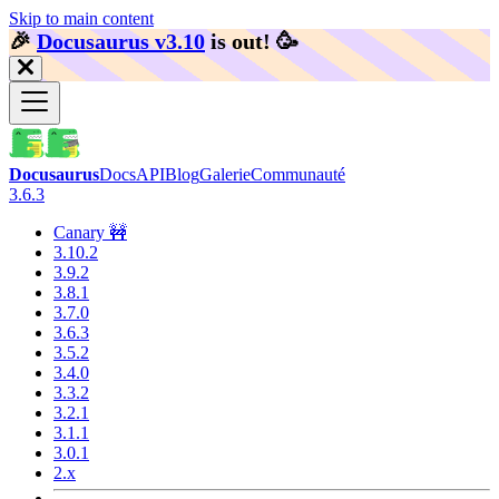
Skip to main content
🎉️
Docusaurus v3.10
is out!
🥳️
Docusaurus
Docs
API
Blog
Galerie
Communauté
3.6.3
Canary 🚧
3.10.2
3.9.2
3.8.1
3.7.0
3.6.3
3.5.2
3.4.0
3.3.2
3.2.1
3.1.1
3.0.1
2.x