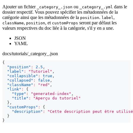
Ajouter un fichier
ou
dans le
_category_.json
_category_.yml
dossier respectif. Vous pouvez spécifier les métadonnées de la
catégorie ainsi que les métadonnées de la
.
,
position
label
,
, et
seront par défaut les
className
position
customProps
valeurs respectives du doc liée à la catégorie, s'il y en a une.
JSON
YAML
docs/tutorials/_category_.json
{
"position"
:
2.5
,
"label"
:
"Tutoriel"
,
"collapsible"
:
true
,
"collapsed"
:
false
,
"className"
:
"red"
,
"link"
:
{
"type"
:
"generated-index"
,
"title"
:
"Aperçu du tutoriel"
}
,
"customProps"
:
{
"description"
:
"Cette description peut être utilisé
}
}