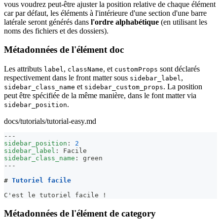
vous voudrez peut-être ajuster la position relative de chaque élément
car par défaut, les éléments à l'intérieure d'une section d'une barre
latérale seront générés dans
l'ordre alphabétique
(en utilisant les
noms des fichiers et des dossiers).
Métadonnées de l'élément doc
Les attributs
,
, et
sont déclarés
label
className
customProps
respectivement dans le front matter sous
,
sidebar_label
et
. La position
sidebar_class_name
sidebar_custom_props
peut être spécifiée de la même manière, dans le font matter via
.
sidebar_position
docs/tutorials/tutorial-easy.md
---
sidebar_position
:
2
sidebar_label
:
 Facile
sidebar_class_name
:
 green
---
#
 Tutoriel facile
C'est le tutoriel facile !
Métadonnées de l'élément de category