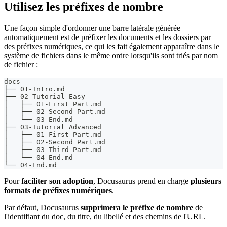
Utilisez les préfixes de nombre
Une façon simple d'ordonner une barre latérale générée
automatiquement est de préfixer les documents et les dossiers par
des préfixes numériques, ce qui les fait également apparaître dans le
système de fichiers dans le même ordre lorsqu'ils sont triés par nom
de fichier :
docs
├── 01-Intro.md
├── 02-Tutorial Easy
│   ├── 01-First Part.md
│   ├── 02-Second Part.md
│   └── 03-End.md
├── 03-Tutorial Advanced
│   ├── 01-First Part.md
│   ├── 02-Second Part.md
│   ├── 03-Third Part.md
│   └── 04-End.md
└── 04-End.md
Pour
faciliter son adoption
, Docusaurus prend en charge
plusieurs
formats de préfixes numériques
.
Par défaut, Docusaurus
supprimera le préfixe de nombre
de
l'identifiant du doc, du titre, du libellé et des chemins de l'URL.