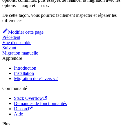
options, committez puis essayez de relancer la migration avec les
options
et
.
--page
--mdx
De cette façon, vous pourrez facilement inspecter et réparer les
différences.
Modifier cette page
Précédent
Vue d'ensemble
Suivant
Migration manuelle
Apprendre
Introduction
Installation
Migration de v1 vers v2
Communauté
Stack Overflow
Demandes de fonctionnalités
Discord
Aide
Plus