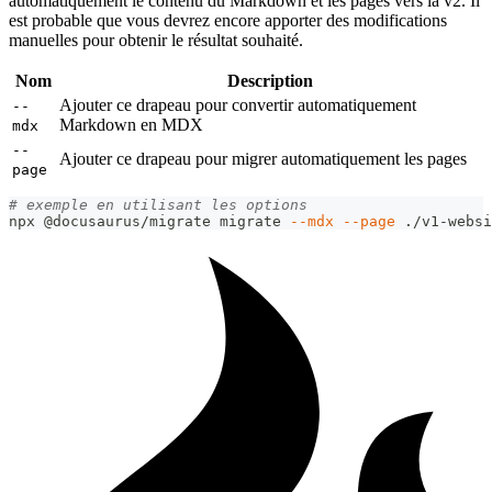
automatiquement le contenu du Markdown et les pages vers la v2. Il
est probable que vous devrez encore apporter des modifications
manuelles pour obtenir le résultat souhaité.
Nom
Description
Ajouter ce drapeau pour convertir automatiquement
--
Markdown en MDX
mdx
--
Ajouter ce drapeau pour migrer automatiquement les pages
page
# exemple en utilisant les options
npx @docusaurus/migrate migrate 
--mdx
--page
 ./v1-websi