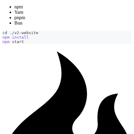
npm
Yarn
pnpm
Bun
cd
 ./v2-website
npm
install
npm
 start