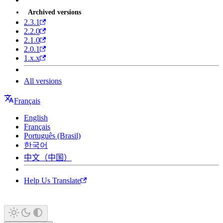
Archived versions
2.3.1
2.2.0
2.1.0
2.0.1
1.x.x
All versions
Français
English
Français
Português (Brasil)
한국어
中文（中国）
Help Us Translate