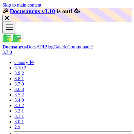
Skip to main content
🎉️
Docusaurus v3.10
is out!
🥳️
Docusaurus
Docs
API
Blog
Galerie
Communauté
3.7.0
Canary 🚧
3.10.2
3.9.2
3.8.1
3.7.0
3.6.3
3.5.2
3.4.0
3.3.2
3.2.1
3.1.1
3.0.1
2.x