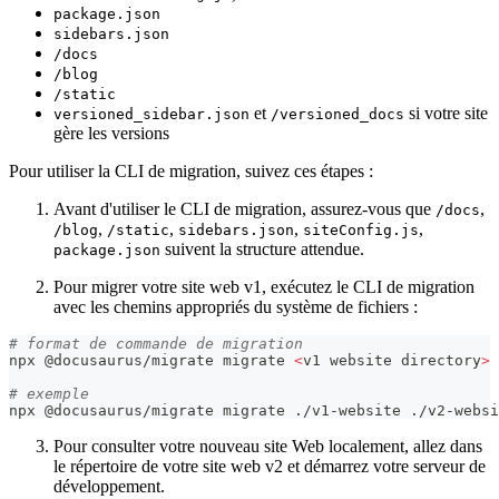
package.json
sidebars.json
/docs
/blog
/static
et
si votre site
versioned_sidebar.json
/versioned_docs
gère les versions
Pour utiliser la CLI de migration, suivez ces étapes :
Avant d'utiliser le CLI de migration, assurez-vous que
,
/docs
,
,
,
,
/blog
/static
sidebars.json
siteConfig.js
suivent la structure attendue.
package.json
Pour migrer votre site web v1, exécutez le CLI de migration
avec les chemins appropriés du système de fichiers :
# format de commande de migration
npx @docusaurus/migrate migrate 
<
v1 website directory
>
# exemple
npx @docusaurus/migrate migrate ./v1-website ./v2-websi
Pour consulter votre nouveau site Web localement, allez dans
le répertoire de votre site web v2 et démarrez votre serveur de
développement.