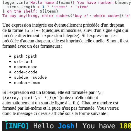
logger
.
info
`
Hello name=
${
name
}
! You have number=
${
money
  items
.
length
>
1
?
'items'
:
'item'
}
 on the shelf: 
${
items
}
To buy anything, enter code=
${
'buy x'
}
 where code=
${
'x'
Une expression intégrée est éventuellement précédée d'un drapeau
de la forme
(quelques minuscules, suivi d'un signe égal qui
[a-z]+=
précède directement l'expression intégrée). Si l'expression n'est
précédée d'aucun drapeau, elle est imprimée telle quelle. Sinon, il est
formaté avec un des formateurs :
:
path=
path
:
url=
url
:
name=
name
:
code=
code
:
subdue=
subdue
:
number=
num
Si l'expression est un tableau, elle est formatée par
`\n-
(notez qu'elle obtient
${array.join('\n- ')}\n`
automatiquement un saut de ligne à la fin). Chaque membre est
formaté par lui-même et la puce n'est pas formatée. Vous verrez
donc le message ci-dessus affiché sous la forme suivante :