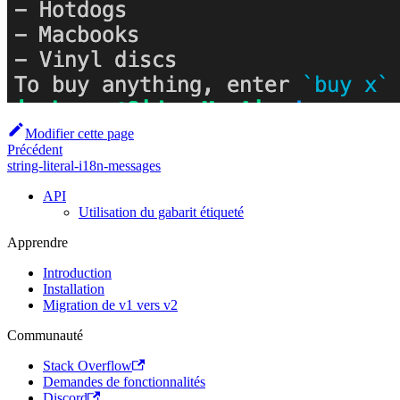
Modifier cette page
Précédent
string-literal-i18n-messages
API
Utilisation du gabarit étiqueté
Apprendre
Introduction
Installation
Migration de v1 vers v2
Communauté
Stack Overflow
Demandes de fonctionnalités
Discord