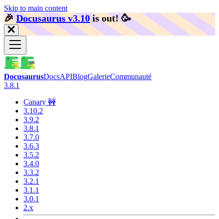
Skip to main content
🎉️
Docusaurus v3.10
is out!
🥳️
Docusaurus
Docs
API
Blog
Galerie
Communauté
3.8.1
Canary 🚧
3.10.2
3.9.2
3.8.1
3.7.0
3.6.3
3.5.2
3.4.0
3.3.2
3.2.1
3.1.1
3.0.1
2.x