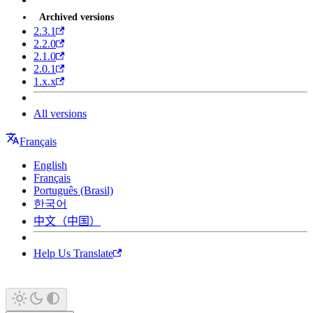
Archived versions
2.3.1
2.2.0
2.1.0
2.0.1
1.x.x
All versions
Français
English
Français
Português (Brasil)
한국어
中文（中国）
Help Us Translate