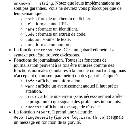
. Notez que leurs implémentations ne
unknown) = string
sont pas garanties. Vous ne devriez vous préoccuper que de
leur sémantique.
: formate un chemin de fichier.
path
: formate une URL.
url
: formate un identifiant.
name
: formate un extrait de code.
code
: soumet le texte.
subdue
: formate un nombre.
num
La fonction
. C'est un gabarit étiqueté. La
interpolate
syntaxe peut être trouvée ci-dessous.
Fonctions de journalisation. Toutes les fonctions de
journalisation peuvent à la fois être utilisées comme des
fonctions normales (similaires à la famille
, mais
console.log
n'acceptant qu'un seul paramètre) ou des gabarits étiquetés.
: affiche une information.
info
: affiche un avertissement auquel il faut prêter
warn
attention.
: affiche une erreur (sans nécessairement arrêter
error
le programme) qui signale des problèmes importants.
: affiche un message de réussite.
success
La fonction
. Il prend une valeur de
report
(
,
,
,
) et signale
ReportingSeverity
ignore
log
warn
throw
un message en fonction de la gravité.