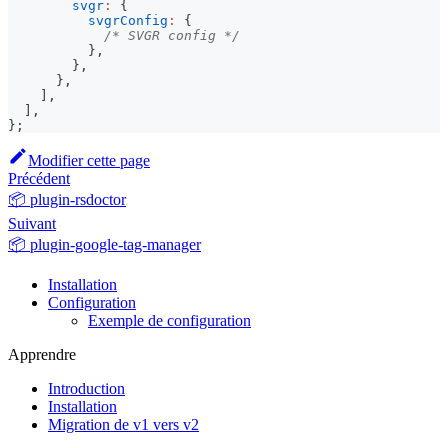
svgr
:
{
svgrConfig
:
{
/* SVGR config */
}
,
}
,
}
,
]
,
]
,
}
;
Modifier cette page
Précédent
📦 plugin-rsdoctor
Suivant
📦 plugin-google-tag-manager
Installation
Configuration
Exemple de configuration
Apprendre
Introduction
Installation
Migration de v1 vers v2