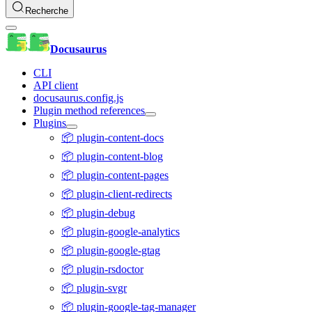
Recherche
Docusaurus
CLI
API client
docusaurus.config.js
Plugin method references
Plugins
📦 plugin-content-docs
📦 plugin-content-blog
📦 plugin-content-pages
📦 plugin-client-redirects
📦 plugin-debug
📦 plugin-google-analytics
📦 plugin-google-gtag
📦 plugin-rsdoctor
📦 plugin-svgr
📦 plugin-google-tag-manager