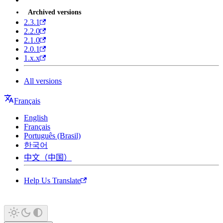
Archived versions
2.3.1
2.2.0
2.1.0
2.0.1
1.x.x
All versions
Français
English
Français
Português (Brasil)
한국어
中文（中国）
Help Us Translate