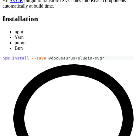
An
SVGR
plugin to transform SVG files into React components
automatically at build time.
Installation
npm
Yarn
pnpm
Bun
npm
install
--save
 @docusaurus/plugin-svgr