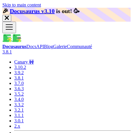
Skip to main content
🎉️
Docusaurus v3.10
is out!
🥳️
Docusaurus
Docs
API
Blog
Galerie
Communauté
3.8.1
Canary 🚧
3.10.2
3.9.2
3.8.1
3.7.0
3.6.3
3.5.2
3.4.0
3.3.2
3.2.1
3.1.1
3.0.1
2.x