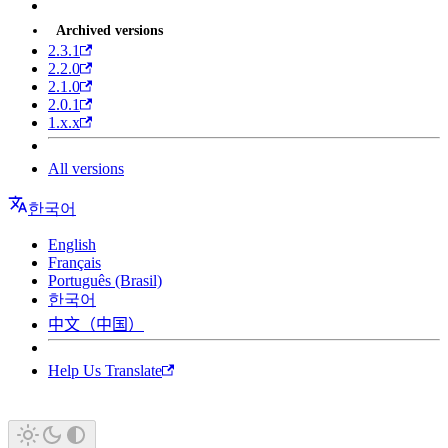
Archived versions
2.3.1
2.2.0
2.1.0
2.0.1
1.x.x
All versions
한국어
English
Français
Português (Brasil)
한국어
中文（中国）
Help Us Translate