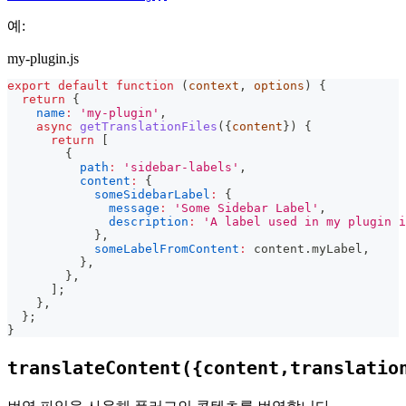
예:
my-plugin.js
export
default
function
(
context
,
 options
)
{
return
{
name
:
'my-plugin'
,
async
getTranslationFiles
(
{
content
}
)
{
return
[
{
path
:
'sidebar-labels'
,
content
:
{
someSidebarLabel
:
{
message
:
'Some Sidebar Label'
,
description
:
'A label used in my plugin i
}
,
someLabelFromContent
:
 content
.
myLabel
,
}
,
}
,
]
;
}
,
}
;
}
translateContent({content,translatio