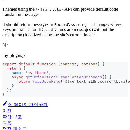
Themes using the
API can provide default code
\<Translate>
translation messages.
It should return messages in
, where
Record\<string, string>
keys are translation IDs and values are messages (without the
description) localized using the site's current locale.
예:
my-plugin.js
export
default
function
(
context
,
 options
)
{
return
{
name
:
'my-theme'
,
async
getDefaultCodeTranslationMessages
(
)
{
return
readJsonFile
(
`
${
context
.
i18n
.
currentLocale
}
,
}
;
}
이 페이지 편집하기
이전
확장 구조
다음
정적 메소드