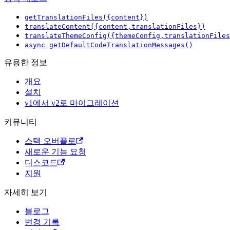
getTranslationFiles({content})
translateContent({content,translationFiles})
translateThemeConfig({themeConfig,translationFiles
async getDefaultCodeTranslationMessages()
유용한 정보
개요
설치
v1에서 v2로 마이그레이션
커뮤니티
스택 오버플로
새로운 기능 요청
디스코드
지원
자세히 보기
블로그
변경 기록