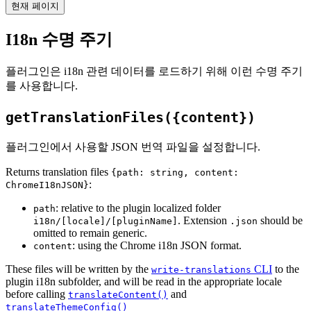
현재 페이지
I18n 수명 주기
플러그인은 i18n 관련 데이터를 로드하기 위해 이런 수명 주기
를 사용합니다.
getTranslationFiles({content})
플러그인에서 사용할 JSON 번역 파일을 설정합니다.
Returns translation files
{path: string, content:
:
ChromeI18nJSON}
: relative to the plugin localized folder
path
. Extension
should be
i18n/[locale]/[pluginName]
.json
omitted to remain generic.
: using the Chrome i18n JSON format.
content
These files will be written by the
CLI
to the
write-translations
plugin i18n subfolder, and will be read in the appropriate locale
before calling
and
translateContent()
translateThemeConfig()