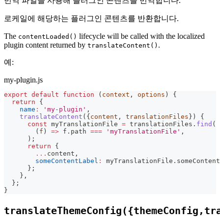
번역 파일을 사용해 플러그인 콘텐츠를 번역합니다.
로케일에 해당하는 플러그인 콘텐츠를 반환합니다.
The
lifecycle will be called with the localized
contentLoaded()
plugin content returned by
.
translateContent()
예:
my-plugin.js
export
default
function
(
context
,
 options
)
{
return
{
name
:
'my-plugin'
,
translateContent
(
{
content
,
 translationFiles
}
)
{
const
 myTranslationFile 
=
 translationFiles
.
find
(
(
f
)
=>
 f
.
path
===
'myTranslationFile'
,
)
;
return
{
...
content
,
someContentLabel
:
 myTranslationFile
.
someContent
}
;
}
,
}
;
}
translateThemeConfig({themeConfig,tr