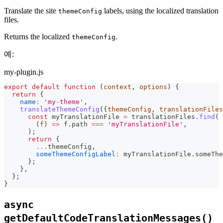
Translate the site
labels, using the localized translation
themeConfig
files.
Returns the localized
.
themeConfig
예:
my-plugin.js
export
default
function
(
context
,
 options
)
{
return
{
name
:
'my-theme'
,
translateThemeConfig
(
{
themeConfig
,
 translationFiles
const
 myTranslationFile 
=
 translationFiles
.
find
(
(
f
)
=>
 f
.
path
===
'myTranslationFile'
,
)
;
return
{
...
themeConfig
,
someThemeConfigLabel
:
 myTranslationFile
.
someThe
}
;
}
,
}
;
}
async
getDefaultCodeTranslationMessages()