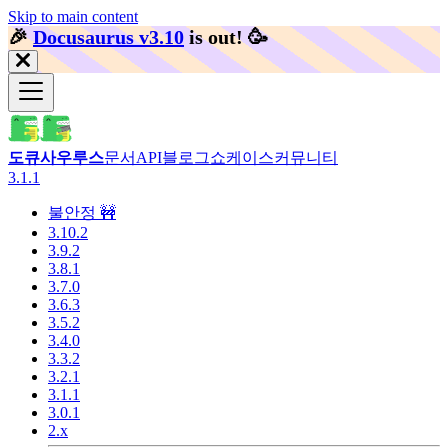
Skip to main content
🎉️
Docusaurus v3.10
is out!
🥳️
도큐사우루스
문서
API
블로그
쇼케이스
커뮤니티
3.1.1
불안정 🚧
3.10.2
3.9.2
3.8.1
3.7.0
3.6.3
3.5.2
3.4.0
3.3.2
3.2.1
3.1.1
3.0.1
2.x