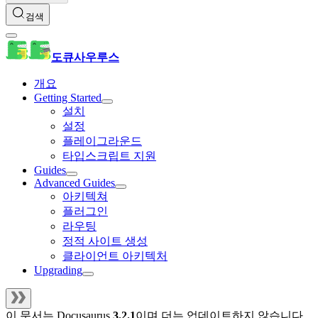
검색
도큐사우루스
개요
Getting Started
설치
설정
플레이그라운드
타입스크립트 지원
Guides
Advanced Guides
아키텍쳐
플러그인
라우팅
정적 사이트 생성
클라이언트 아키텍처
Upgrading
이 문서는
Docusaurus
3.2.1
이며 더는 업데이트하지 않습니다.