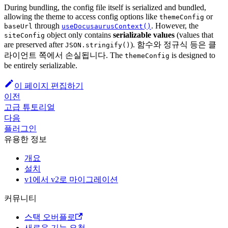
During bundling, the config file itself is serialized and bundled,
allowing the theme to access config options like
or
themeConfig
through
. However, the
baseUrl
useDocusaurusContext()
object only contains
serializable values
(values that
siteConfig
are preserved after
). 함수와 정규식 등은 클
JSON.stringify()
라이언트 쪽에서 손실됩니다. The
is designed to
themeConfig
be entirely serializable.
이 페이지 편집하기
이전
고급 튜토리얼
다음
플러그인
유용한 정보
개요
설치
v1에서 v2로 마이그레이션
커뮤니티
스택 오버플로
새로운 기능 요청