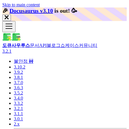
Skip to main content
🎉️
Docusaurus v3.10
is out!
🥳️
도큐사우루스
문서
API
블로그
쇼케이스
커뮤니티
3.2.1
불안정 🚧
3.10.2
3.9.2
3.8.1
3.7.0
3.6.3
3.5.2
3.4.0
3.3.2
3.2.1
3.1.1
3.0.1
2.x