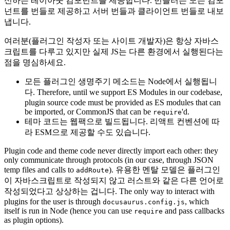
신하는 레이아웃 컴포넌트를 제공합니다. 번들러는 모든 컴포
넌트를 번들로 제공하고 서버 번들과 클라이언트 번들로 내보
냅니다.
여러분(플러그인 작성자 또는 사이트 개발자)은 항상 자바스
크립트를 다루고 있지만 실제 JS는 다른 환경에서 실행된다는
점을 명심하세요.
모든 플러그인 생명주기 메소드는 Node에서 실행됩니
다. Therefore, until we support ES Modules in our codebase,
plugin source code must be provided as ES modules that can
be imported, or CommonJS that can be
'd.
require
테마 코드는 웹팩으로 빌드됩니다. 리액트 컨벤션에 따
라 ESM으로 제공할 수도 있습니다.
Plugin code and theme code never directly import each other: they
only communicate through protocols (in our case, through JSON
temp files and calls to
). 유용한 멘탈 모델은 플러그인
addRoute
이 자바스크립트로 작성되지 않고 러스트와 같은 다른 언어로
작성되었다고 상상하는 겁니다. The only way to interact with
plugins for the user is through
, which
docusaurus.config.js
itself is run in Node (hence you can use
and pass callbacks
require
as plugin options).