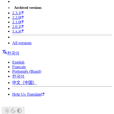
Archived versions
2.3.1
2.2.0
2.1.0
2.0.1
1.x.x
All versions
한국어
English
Français
Português (Brasil)
한국어
中文（中国）
Help Us Translate