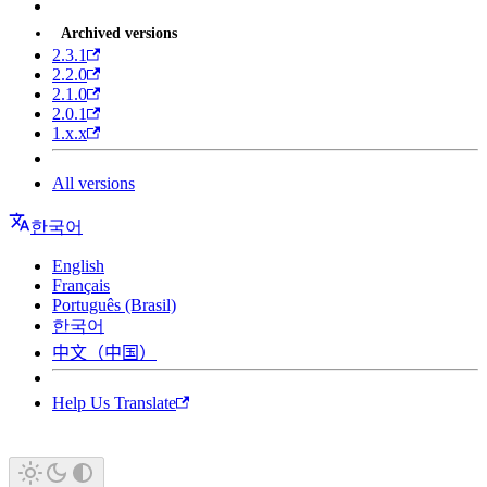
Archived versions
2.3.1
2.2.0
2.1.0
2.0.1
1.x.x
All versions
한국어
English
Français
Português (Brasil)
한국어
中文（中国）
Help Us Translate