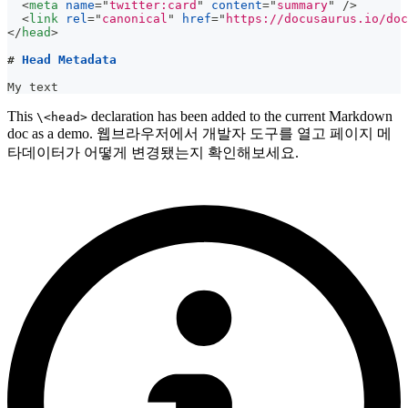
<
meta
name
=
"
twitter:card
"
content
=
"
summary
"
/>
<
link
rel
=
"
canonical
"
href
=
"
https://docusaurus.io/doc
</
head
>
#
 Head Metadata
My text
This
declaration has been added to the current Markdown
\<head>
doc as a demo. 웹브라우저에서 개발자 도구를 열고 페이지 메
타데이터가 어떻게 변경됐는지 확인해보세요.