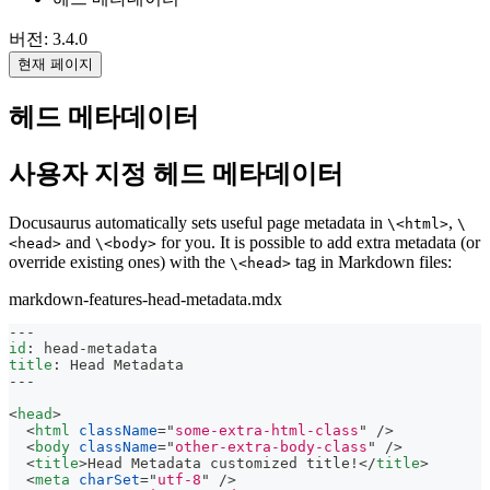
버전: 3.4.0
현재 페이지
헤드 메타데이터
사용자 지정 헤드 메타데이터
Docusaurus automatically sets useful page metadata in
,
\<html>
\
and
for you. It is possible to add extra metadata (or
<head>
\<body>
override existing ones) with the
tag in Markdown files:
\<head>
markdown-features-head-metadata.mdx
---
id
:
 head
-
metadata
title
:
 Head Metadata
---
<
head
>
<
html
className
=
"
some-extra-html-class
"
/>
<
body
className
=
"
other-extra-body-class
"
/>
<
title
>
Head Metadata customized title!
</
title
>
<
meta
charSet
=
"
utf-8
"
/>