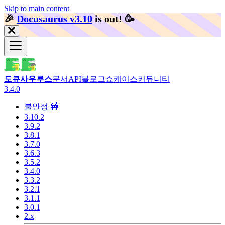
Skip to main content
🎉️
Docusaurus v3.10
is out!
🥳️
도큐사우루스
문서
API
블로그
쇼케이스
커뮤니티
3.4.0
불안정 🚧
3.10.2
3.9.2
3.8.1
3.7.0
3.6.3
3.5.2
3.4.0
3.3.2
3.2.1
3.1.1
3.0.1
2.x