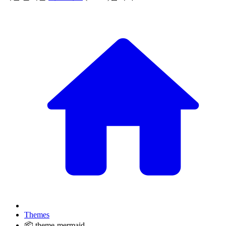
Themes
📦 theme-mermaid