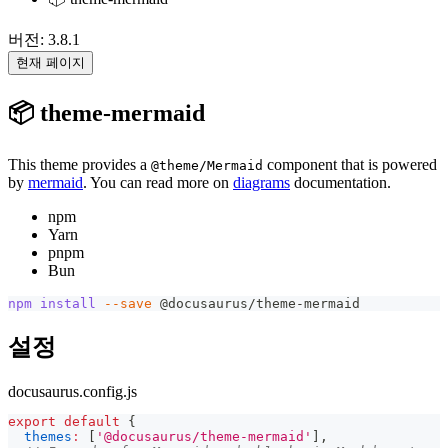
버전: 3.8.1
현재 페이지
📦 theme-mermaid
This theme provides a
component that is powered
@theme/Mermaid
by
mermaid
. You can read more on
diagrams
documentation.
npm
Yarn
pnpm
Bun
npm
install
--save
 @docusaurus/theme-mermaid
설정
docusaurus.config.js
export
default
{
themes
:
[
'@docusaurus/theme-mermaid'
]
,