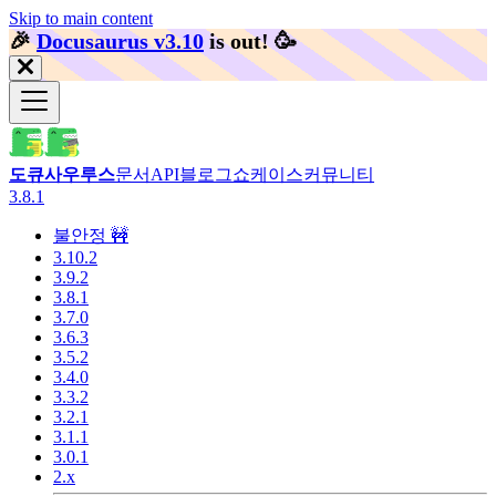
Skip to main content
🎉️
Docusaurus v3.10
is out!
🥳️
도큐사우루스
문서
API
블로그
쇼케이스
커뮤니티
3.8.1
불안정 🚧
3.10.2
3.9.2
3.8.1
3.7.0
3.6.3
3.5.2
3.4.0
3.3.2
3.2.1
3.1.1
3.0.1
2.x