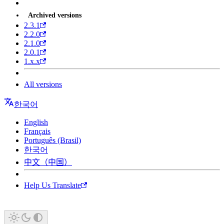
Archived versions
2.3.1
2.2.0
2.1.0
2.0.1
1.x.x
All versions
한국어
English
Français
Português (Brasil)
한국어
中文（中国）
Help Us Translate