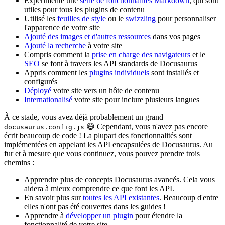
Expérimenté une
série de fonctionnalités Markdown
, qui sont
utiles pour tous les plugins de contenu
Utilisé les
feuilles de style
ou le
swizzling
pour personnaliser
l'apparence de votre site
Ajouté des images et d'autres ressources
dans vos pages
Ajouté la recherche
à votre site
Compris comment la
prise en charge des navigateurs
et le
SEO
se font à travers les API standards de Docusaurus
Appris comment les
plugins individuels
sont installés et
configurés
Déployé
votre site vers un hôte de contenu
Internationalisé
votre site pour inclure plusieurs langues
À ce stade, vous avez déjà probablement un grand
😄 Cependant, vous n'avez pas encore
docusaurus.config.js
écrit beaucoup de code ! La plupart des fonctionnalités sont
implémentées en appelant les API encapsulées de Docusaurus. Au
fur et à mesure que vous continuez, vous pouvez prendre trois
chemins :
Apprendre plus de concepts Docusaurus avancés. Cela vous
aidera à mieux comprendre ce que font les API.
En savoir plus sur
toutes les API existantes
. Beaucoup d'entre
elles n'ont pas été couvertes dans les guides !
Apprendre à
développer un plugin
pour étendre la
fonctionnalité de votre site.