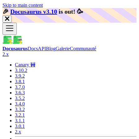
Skip to main content
🎉️
Docusaurus v3.10
is out!
🥳️
Docusaurus
Docs
API
Blog
Galerie
Communauté
2.x
Canary 🚧
3.10.2
3.9.2
3.8.1
3.7.0
3.6.3
3.5.2
3.4.0
3.3.2
3.2.1
3.1.1
3.0.1
2.x