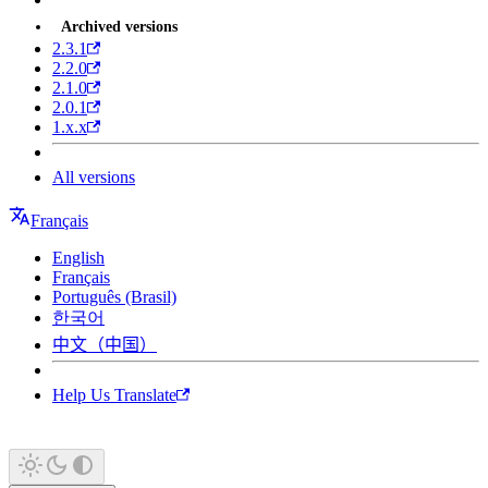
Archived versions
2.3.1
2.2.0
2.1.0
2.0.1
1.x.x
All versions
Français
English
Français
Português (Brasil)
한국어
中文（中国）
Help Us Translate