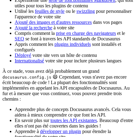
Expérimenté une
série de fonctionnalités Markdown
, qui sont
utiles pour tous les plugins de contenu
Utilisé les
feuilles de style
ou le
swizzling
pour personnaliser
l'apparence de votre site
Ajouté des images et d'autres ressources
dans vos pages
Ajouté la recherche
à votre site
Compris comment la
prise en charge des navigateurs
et le
SEO
se font à travers les API standards de Docusaurus
Appris comment les
plugins individuels
sont installés et
configurés
Déployé
votre site vers un hôte de contenu
Internationalisé
votre site pour inclure plusieurs langues
À ce stade, vous avez déjà probablement un grand
😄 Cependant, vous n'avez pas encore
docusaurus.config.js
écrit beaucoup de code ! La plupart des fonctionnalités sont
implémentées en appelant les API encapsulées de Docusaurus. Au
fur et à mesure que vous continuez, vous pouvez prendre trois
chemins :
Apprendre plus de concepts Docusaurus avancés. Cela vous
aidera à mieux comprendre ce que font les API.
En savoir plus sur
toutes les API existantes
. Beaucoup d'entre
elles n'ont pas été couvertes dans les guides !
Apprendre à
développer un plugin
pour étendre la
fonctionnalité de votre site.