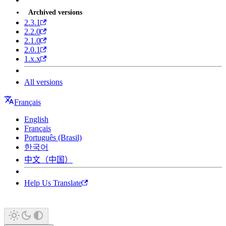
Archived versions
2.3.1
2.2.0
2.1.0
2.0.1
1.x.x
All versions
Français
English
Français
Português (Brasil)
한국어
中文（中国）
Help Us Translate