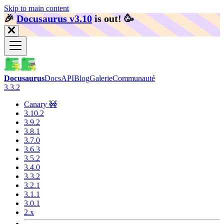
Skip to main content
🎉️
Docusaurus v3.10
is out!
🥳️
Docusaurus
Docs
API
Blog
Galerie
Communauté
3.3.2
Canary 🚧
3.10.2
3.9.2
3.8.1
3.7.0
3.6.3
3.5.2
3.4.0
3.3.2
3.2.1
3.1.1
3.0.1
2.x