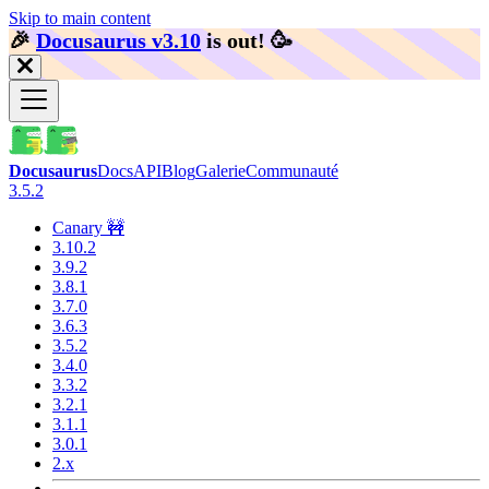
Skip to main content
🎉️
Docusaurus v3.10
is out!
🥳️
Docusaurus
Docs
API
Blog
Galerie
Communauté
3.5.2
Canary 🚧
3.10.2
3.9.2
3.8.1
3.7.0
3.6.3
3.5.2
3.4.0
3.3.2
3.2.1
3.1.1
3.0.1
2.x