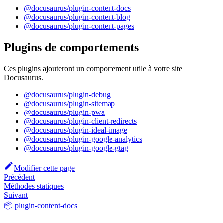
@docusaurus/plugin-content-docs
@docusaurus/plugin-content-blog
@docusaurus/plugin-content-pages
Plugins de comportements
Ces plugins ajouteront un comportement utile à votre site
Docusaurus.
@docusaurus/plugin-debug
@docusaurus/plugin-sitemap
@docusaurus/plugin-pwa
@docusaurus/plugin-client-redirects
@docusaurus/plugin-ideal-image
@docusaurus/plugin-google-analytics
@docusaurus/plugin-google-gtag
Modifier cette page
Précédent
Méthodes statiques
Suivant
📦 plugin-content-docs