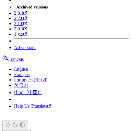
Archived versions
2.3.1
2.2.0
2.1.0
2.0.1
1.x.x
All versions
Français
English
Français
Português (Brasil)
한국어
中文（中国）
Help Us Translate