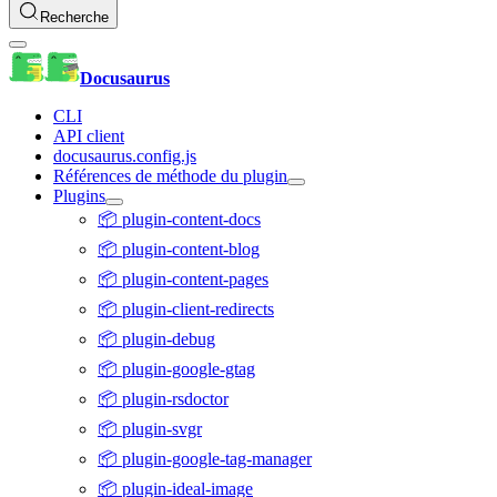
Recherche
Docusaurus
CLI
API client
docusaurus.config.js
Références de méthode du plugin
Plugins
📦 plugin-content-docs
📦 plugin-content-blog
📦 plugin-content-pages
📦 plugin-client-redirects
📦 plugin-debug
📦 plugin-google-gtag
📦 plugin-rsdoctor
📦 plugin-svgr
📦 plugin-google-tag-manager
📦 plugin-ideal-image