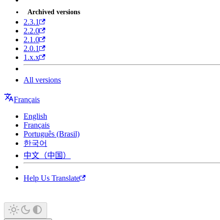
Archived versions
2.3.1
2.2.0
2.1.0
2.0.1
1.x.x
All versions
Français
English
Français
Português (Brasil)
한국어
中文（中国）
Help Us Translate