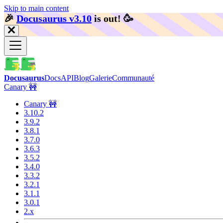
Skip to main content
🎉️
Docusaurus v3.10
is out!
🥳️
Docusaurus
Docs
API
Blog
Galerie
Communauté
Canary 🚧
Canary 🚧
3.10.2
3.9.2
3.8.1
3.7.0
3.6.3
3.5.2
3.4.0
3.3.2
3.2.1
3.1.1
3.0.1
2.x