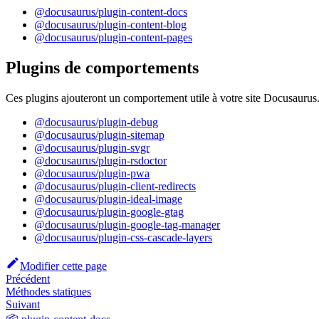
@docusaurus/plugin-content-docs
@docusaurus/plugin-content-blog
@docusaurus/plugin-content-pages
Plugins de comportements
Ces plugins ajouteront un comportement utile à votre site Docusaurus
@docusaurus/plugin-debug
@docusaurus/plugin-sitemap
@docusaurus/plugin-svgr
@docusaurus/plugin-rsdoctor
@docusaurus/plugin-pwa
@docusaurus/plugin-client-redirects
@docusaurus/plugin-ideal-image
@docusaurus/plugin-google-gtag
@docusaurus/plugin-google-tag-manager
@docusaurus/plugin-css-cascade-layers
Modifier cette page
Précédent
Méthodes statiques
Suivant