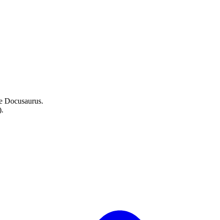
e
Docusaurus
.
).