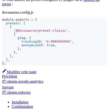
preset
:
docusaurus.config.js
module
.
exports
=
{
presets
:
[
[
'@docusaurus/preset-classic'
,
{
gtag
:
{
trackingID
:
'G-999X9XX9XX'
,
anonymizeIP
:
true
,
}
,
}
,
]
,
]
,
}
;
Modifier cette page
Précédent
📦 plugin-google-analytics
Suivant
📦 plugin-rsdoctor
Installation
Configuration