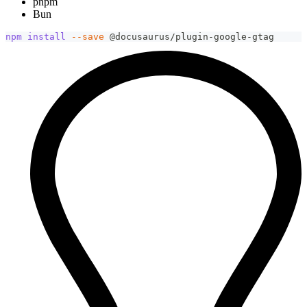
pnpm
Bun
npm
install
--save
 @docusaurus/plugin-google-gtag