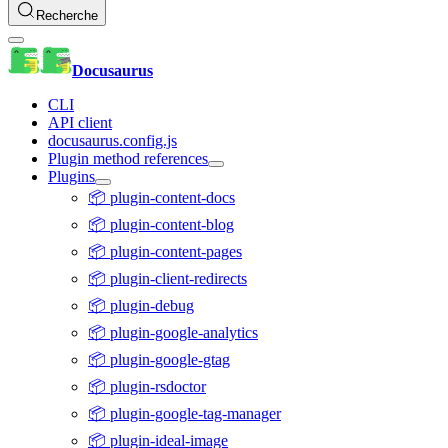
Recherche
Docusaurus
CLI
API client
docusaurus.config.js
Plugin method references
Plugins
📦 plugin-content-docs
📦 plugin-content-blog
📦 plugin-content-pages
📦 plugin-client-redirects
📦 plugin-debug
📦 plugin-google-analytics
📦 plugin-google-gtag
📦 plugin-rsdoctor
📦 plugin-google-tag-manager
📦 plugin-ideal-image