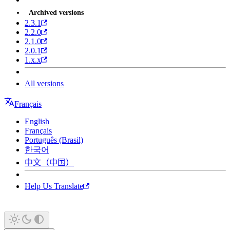
Archived versions
2.3.1
2.2.0
2.1.0
2.0.1
1.x.x
All versions
Français
English
Français
Português (Brasil)
한국어
中文（中国）
Help Us Translate