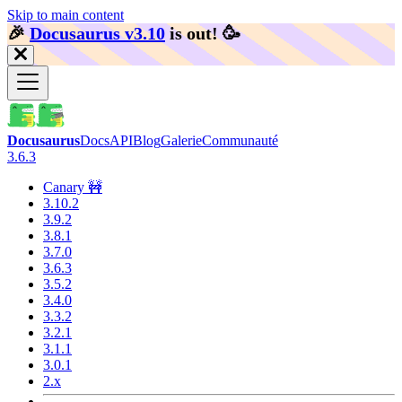
Skip to main content
🎉️
Docusaurus v3.10
is out!
🥳️
Docusaurus
Docs
API
Blog
Galerie
Communauté
3.6.3
Canary 🚧
3.10.2
3.9.2
3.8.1
3.7.0
3.6.3
3.5.2
3.4.0
3.3.2
3.2.1
3.1.1
3.0.1
2.x