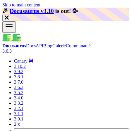
Skip to main content
🎉️
Docusaurus v3.10
is out!
🥳️
Docusaurus
Docs
API
Blog
Galerie
Communauté
3.6.3
Canary 🚧
3.10.2
3.9.2
3.8.1
3.7.0
3.6.3
3.5.2
3.4.0
3.3.2
3.2.1
3.1.1
3.0.1
2.x