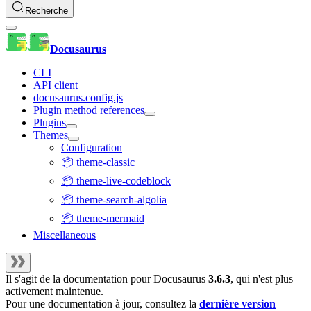
Recherche
Docusaurus
CLI
API client
docusaurus.config.js
Plugin method references
Plugins
Themes
Configuration
📦 theme-classic
📦 theme-live-codeblock
📦 theme-search-algolia
📦 theme-mermaid
Miscellaneous
Il s'agit de la documentation pour
Docusaurus
3.6.3
, qui n'est plus
activement maintenue.
Pour une documentation à jour, consultez la
dernière version