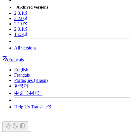
Archived versions
2.3.1
2.2.0
2.1.0
2.0.1
1.x.x
All versions
Français
English
Français
Português (Brasil)
한국어
中文（中国）
Help Us Translate