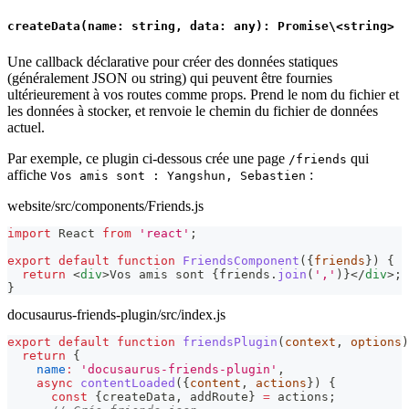
createData(name: string, data: any): Promise\<string>
Une callback déclarative pour créer des données statiques
(généralement JSON ou string) qui peuvent être fournies
ultérieurement à vos routes comme props. Prend le nom du fichier et
les données à stocker, et renvoie le chemin du fichier de données
actuel.
Par exemple, ce plugin ci-dessous crée une page
qui
/friends
affiche
:
Vos amis sont : Yangshun, Sebastien
website/src/components/Friends.js
import
React
from
'react'
;
export
default
function
FriendsComponent
(
{
friends
}
)
{
return
<
div
>
Vos amis sont 
{
friends
.
join
(
','
)
}
</
div
>
;
}
docusaurus-friends-plugin/src/index.js
export
default
function
friendsPlugin
(
context
,
 options
)
return
{
name
:
'docusaurus-friends-plugin'
,
async
contentLoaded
(
{
content
,
 actions
}
)
{
const
{
createData
,
 addRoute
}
=
 actions
;