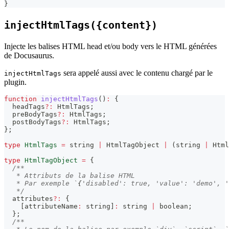
}
injectHtmlTags({content})
Injecte les balises HTML head et/ou body vers le HTML générées
de Docusaurus.
sera appelé aussi avec le contenu chargé par le
injectHtmlTags
plugin.
function
injectHtmlTags
(
)
:
{
  headTags
?
:
 HtmlTags
;
  preBodyTags
?
:
 HtmlTags
;
  postBodyTags
?
:
 HtmlTags
;
}
;
type
HtmlTags
=
string
|
 HtmlTagObject 
|
(
string
|
 Html
type
HtmlTagObject
=
{
/**
   * Attributs de la balise HTML
   * Par exemple `
{
'disabled': true, 'value': 'demo', '
   */
  attributes
?
:
{
[
attributeName
:
string
]
:
string
|
boolean
;
}
;
/**