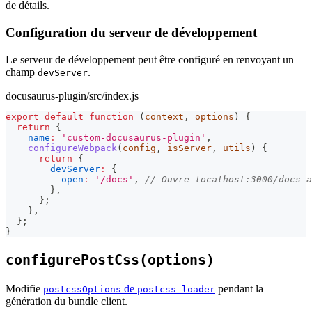
de détails.
Configuration du serveur de développement
Le serveur de développement peut être configuré en renvoyant un
champ
.
devServer
docusaurus-plugin/src/index.js
export
default
function
(
context
,
 options
)
{
return
{
name
:
'custom-docusaurus-plugin'
,
configureWebpack
(
config
,
 isServer
,
 utils
)
{
return
{
devServer
:
{
open
:
'/docs'
,
// Ouvre localhost:3000/docs 
}
,
}
;
}
,
}
;
}
configurePostCss(options)
Modifie
de
pendant la
postcssOptions
postcss-loader
génération du bundle client.