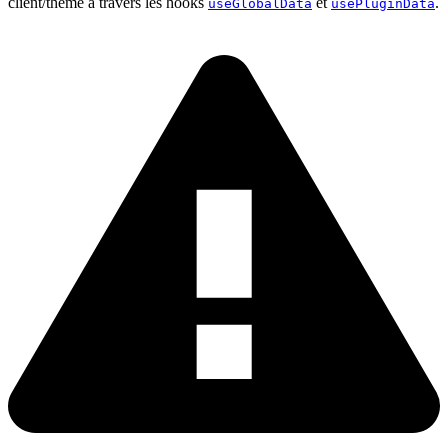
client/thème à travers les hooks
et
.
useGlobalData
usePluginData