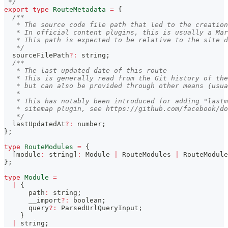
 */
export
type
RouteMetadata
=
{
/**
   * The source code file path that led to the creation
   * In official content plugins, this is usually a Mar
   * This path is expected to be relative to the site d
   */
  sourceFilePath
?
:
string
;
/**
   * The last updated date of this route
   * This is generally read from the Git history of the
   * but can also be provided through other means (usua
   *
   * This has notably been introduced for adding "lastm
   * sitemap plugin, see https://github.com/facebook/do
   */
  lastUpdatedAt
?
:
number
;
}
;
type
RouteModules
=
{
[
module
:
string
]
:
 Module 
|
 RouteModules 
|
 RouteModule
}
;
type
Module
=
|
{
      path
:
string
;
      __import
?
:
boolean
;
      query
?
:
 ParsedUrlQueryInput
;
}
|
string
;