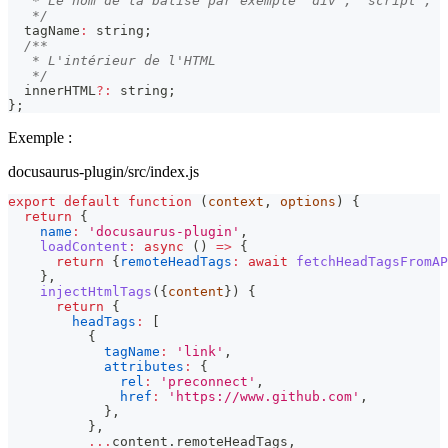
   * Le nom de la balise par exemple `div`, `script`, `
   */
  tagName
:
string
;
/**
   * L'intérieur de l'HTML
   */
  innerHTML
?
:
string
;
}
;
Exemple :
docusaurus-plugin/src/index.js
export
default
function
(
context
,
 options
)
{
return
{
name
:
'docusaurus-plugin'
,
loadContent
:
async
(
)
=>
{
return
{
remoteHeadTags
:
await
fetchHeadTagsFromAP
}
,
injectHtmlTags
(
{
content
}
)
{
return
{
headTags
:
[
{
tagName
:
'link'
,
attributes
:
{
rel
:
'preconnect'
,
href
:
'https://www.github.com'
,
}
,
}
,
...
content
.
remoteHeadTags
,