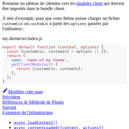
Retourne un tableau de chemins vers les
modules client
qui doivent
être importés dans le bundle client.
À titre d'exemple, pour que votre thème puisse charger un fichier
ou
à partir des
passées par
customCss
customJs
options
l'utilisateur :
my-theme/src/index.js
export
default
function
(
context
,
 options
)
{
const
{
customCss
,
 customJs
}
=
 options 
||
{
}
;
return
{
name
:
'name-of-my-theme'
,
getClientModules
(
)
{
return
[
customCss
,
 customJs
]
;
}
,
}
;
}
Modifier cette page
Précédent
Références de Méthode de Plugin
Suivant
Extension de l'infrastructure
async loadContent()
async contentLoaded({content, actions})