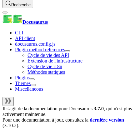
Recherche
Docusaurus
CLI
API client
docusaurus.config.js
Plugin method references
Cycle de vie des API
Extension de l'infrastructure
Cycle de vie i18n
Méthodes statiques
Plugins
Themes
Miscellaneous
Il s'agit de la documentation pour
Docusaurus
3.7.0
, qui n'est plus
activement maintenue.
Pour une documentation à jour, consultez la
dernière version
(
3.10.2
).