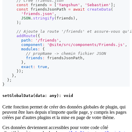
// Crée friends.json
const
 friends 
=
[
'Yangshun'
,
'Sebastien'
]
;
const
 friendsJsonPath 
=
await
createData
(
'friends.json'
,
JSON
.
stringify
(
friends
)
,
)
;
// Ajoute la route '/friends' et assure-vous qu'i
addRoute
(
{
path
:
'/friends'
,
component
:
'@site/src/components/Friends.js'
,
modules
:
{
// propName -> chemin fichier JSON
friends
:
 friendsJsonPath
,
}
,
exact
:
true
,
}
)
;
}
,
}
;
}
setGlobalData(data: any): void
Cette fonction permet de créer des données globales de plugin, qui
peuvent être lues depuis n'importe quelle page, y compris les pages
créées par d'autres plugins et la mise en page de votre thème.
Ces données deviennent accessibles pour votre code côté