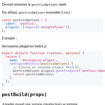
Devrait retourner le
muté.
postcssOptions
Par défaut,
ressemble à ceci :
postcssOptions
const
 postcssOptions 
=
{
ident
:
'postcss'
,
plugins
:
[
require
(
'autoprefixer'
)
]
,
}
;
Exemple :
docusaurus-plugin/src/index.js
export
default
function
(
context
,
 options
)
{
return
{
name
:
'docusaurus-plugin'
,
configurePostCss
(
postcssOptions
)
{
// Ajoute un nouveau plugin PostCSS.
      postcssOptions
.
plugins
.
push
(
require
(
'postcss-impo
return
 postcssOptions
;
}
,
}
;
}
postBuild(props)
Appelée quand une version (production) se termine.