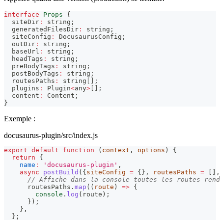
interface
Props
{
  siteDir
:
string
;
  generatedFilesDir
:
string
;
  siteConfig
:
 DocusaurusConfig
;
  outDir
:
string
;
  baseUrl
:
string
;
  headTags
:
string
;
  preBodyTags
:
string
;
  postBodyTags
:
string
;
  routesPaths
:
string
[
]
;
  plugins
:
 Plugin
<
any
>
[
]
;
  content
:
 Content
;
}
Exemple :
docusaurus-plugin/src/index.js
export
default
function
(
context
,
 options
)
{
return
{
name
:
'docusaurus-plugin'
,
async
postBuild
(
{
siteConfig 
=
{
}
,
 routesPaths 
=
[
]
,
// Affiche dans la console toutes les routes rend
      routesPaths
.
map
(
(
route
)
=>
{
console
.
log
(
route
)
;
}
)
;
}
,
}
;