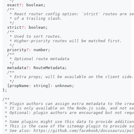
   */
  exact
?
:
boolean
;
/**
   * React router config option: `strict` routes are se
   * of a trailing slash.
   */
  strict
?
:
boolean
;
/**
   * Used to sort routes.
   * Higher-priority routes will be matched first.
   */
  priority
?
:
number
;
/**
   * Optional route metadata
   */
  metadata
?
:
 RouteMetadata
;
/**
   * Extra props; will be available on the client side.
   */
[
propName
:
string
]
:
unknown
;
}
;
/**
 * Plugin authors can assign extra metadata to the crea
 * It is only available on the Node.js side, and not se
 * Optional: plugin authors are encouraged but not requ
 *
 * Some plugins might use this data to provide addition
 * This is the case of the sitemap plugin to provide s
 * See also: https://github.com/facebook/docusaurus/pul