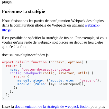
plugin.
Fusionnez la stratégie
Nous fusionnons les parties de configuration Webpack des plugins
dans la configuration globale de Webpack en utilisant
webpack-
merge
.
Il est possible de spécifier la stratégie de fusion. Par exemple, si vous
voulez qu'une règle de webpack soit placée au début au lieu d'être
ajoutée à la fin :
docusaurus-plugin/src/index.js
export
default
function
(
context
,
 options
)
{
return
{
name
:
'custom-docusaurus-plugin'
,
configureWebpack
(
config
,
 isServer
,
 utils
)
{
return
{
mergeStrategy
:
{
'module.rules'
:
'prepend'
}
,
module
:
{
rules
:
[
myRuleToPrepend
]
}
,
}
;
}
,
}
;
}
Lisez la
documentation de la stratégie de webpack-fusion
pour plus