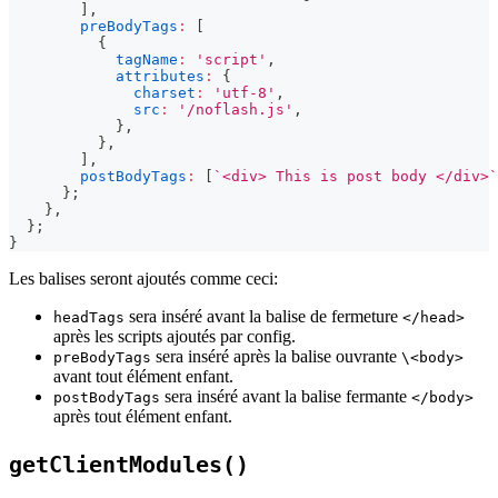
]
,
preBodyTags
:
[
{
tagName
:
'script'
,
attributes
:
{
charset
:
'utf-8'
,
src
:
'/noflash.js'
,
}
,
}
,
]
,
postBodyTags
:
[
`
<div> This is post body </div>
`
}
;
}
,
}
;
}
Les balises seront ajoutés comme ceci:
sera inséré avant la balise de fermeture
headTags
</head>
après les scripts ajoutés par config.
sera inséré après la balise ouvrante
preBodyTags
\<body>
avant tout élément enfant.
sera inséré avant la balise fermante
postBodyTags
</body>
après tout élément enfant.
getClientModules()