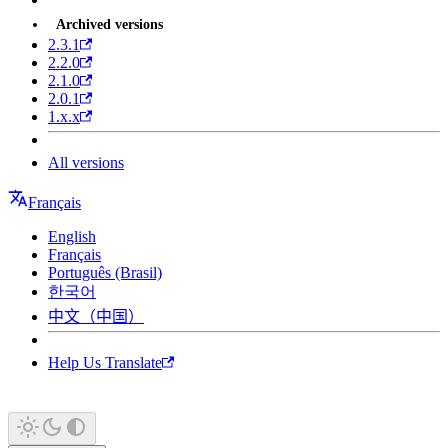
Archived versions
2.3.1
2.2.0
2.1.0
2.0.1
1.x.x
All versions
Français
English
Français
Português (Brasil)
한국어
中文（中国）
Help Us Translate