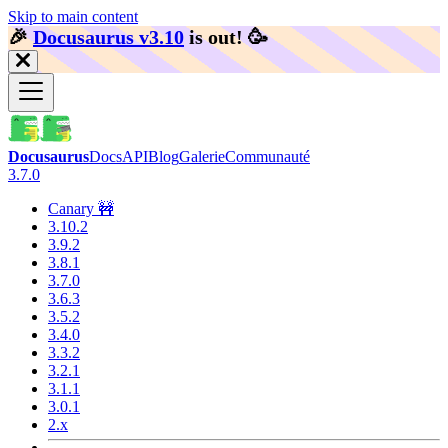
Skip to main content
🎉️
Docusaurus v3.10
is out!
🥳️
Docusaurus
Docs
API
Blog
Galerie
Communauté
3.7.0
Canary 🚧
3.10.2
3.9.2
3.8.1
3.7.0
3.6.3
3.5.2
3.4.0
3.3.2
3.2.1
3.1.1
3.0.1
2.x