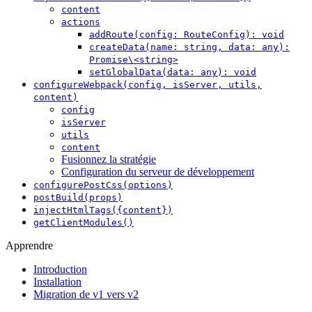
content
actions
addRoute(config: RouteConfig): void
createData(name: string, data: any):
Promise\<string>
setGlobalData(data: any): void
configureWebpack(config, isServer, utils,
content)
config
isServer
utils
content
Fusionnez la stratégie
Configuration du serveur de développement
configurePostCss(options)
postBuild(props)
injectHtmlTags({content})
getClientModules()
Apprendre
Introduction
Installation
Migration de v1 vers v2