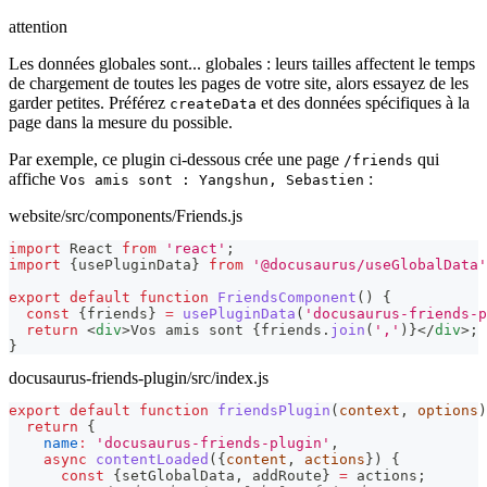
attention
Les données globales sont... globales : leurs tailles affectent le temps
de chargement de toutes les pages de votre site, alors essayez de les
garder petites. Préférez
et des données spécifiques à la
createData
page dans la mesure du possible.
Par exemple, ce plugin ci-dessous crée une page
qui
/friends
affiche
:
Vos amis sont : Yangshun, Sebastien
website/src/components/Friends.js
import
React
from
'react'
;
import
{
usePluginData
}
from
'@docusaurus/useGlobalData'
export
default
function
FriendsComponent
(
)
{
const
{
friends
}
=
usePluginData
(
'docusaurus-friends-p
return
<
div
>
Vos amis sont 
{
friends
.
join
(
','
)
}
</
div
>
;
}
docusaurus-friends-plugin/src/index.js
export
default
function
friendsPlugin
(
context
,
 options
)
return
{
name
:
'docusaurus-friends-plugin'
,
async
contentLoaded
(
{
content
,
 actions
}
)
{
const
{
setGlobalData
,
 addRoute
}
=
 actions
;