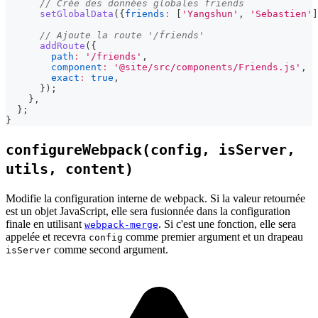
// Crée des données globales friends
setGlobalData
(
{
friends
:
[
'Yangshun'
,
'Sebastien'
]
// Ajoute la route '/friends'
addRoute
(
{
path
:
'/friends'
,
component
:
'@site/src/components/Friends.js'
,
exact
:
true
,
}
)
;
}
,
}
;
}
configureWebpack(config, isServer,
utils, content)
Modifie la configuration interne de webpack. Si la valeur retournée
est un objet JavaScript, elle sera fusionnée dans la configuration
finale en utilisant
. Si c'est une fonction, elle sera
webpack-merge
appelée et recevra
comme premier argument et un drapeau
config
comme second argument.
isServer