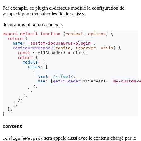
Par exemple, ce plugin ci-dessous modifie la configuration de
webpack pour transpiler les fichiers
.
.foo
docusaurus-plugin/src/index.js
export
default
function
(
context
,
 options
)
{
return
{
name
:
'custom-docusaurus-plugin'
,
configureWebpack
(
config
,
 isServer
,
 utils
)
{
const
{
getJSLoader
}
=
 utils
;
return
{
module
:
{
rules
:
[
{
test
:
/
\.
foo
$
/
,
use
:
[
getJSLoader
(
isServer
)
,
'my-custom-w
}
,
]
,
}
,
}
;
}
,
}
;
}
content
sera appelé aussi avec le contenu chargé par le
configureWebpack