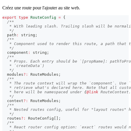
Créez une route pour l'ajouter au site web.
export
type
RouteConfig
=
{
/**
   * With leading slash. Trailing slash will be normali
   */
  path
:
string
;
/**
   * Component used to render this route, a path that t
   */
  component
:
string
;
/**
   * Props. Each entry should be `[propName]: pathToPro
   * `createData`)
   */
  modules
?
:
 RouteModules
;
/**
   * The route context will wrap the `component`. Use `
   * retrieve what's declared here. Note that all custo
   * here will be namespaced under 
{
@link
 RouteContext.
   */
  context
?
:
 RouteModules
;
/**
   * Nested routes config, useful for "layout routes" h
   */
  routes
?
:
 RouteConfig
[
]
;
/**
   * React router config option: `exact` routes would n