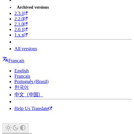
Archived versions
2.3.1
2.2.0
2.1.0
2.0.1
1.x.x
All versions
Français
English
Français
Português (Brasil)
한국어
中文（中国）
Help Us Translate