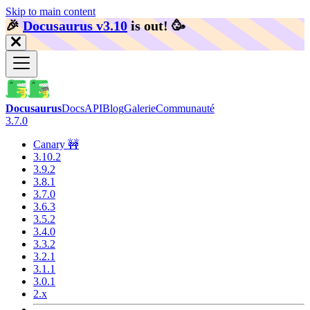
Skip to main content
🎉️
Docusaurus v3.10
is out!
🥳️
Docusaurus
Docs
API
Blog
Galerie
Communauté
3.7.0
Canary 🚧
3.10.2
3.9.2
3.8.1
3.7.0
3.6.3
3.5.2
3.4.0
3.3.2
3.2.1
3.1.1
3.0.1
2.x