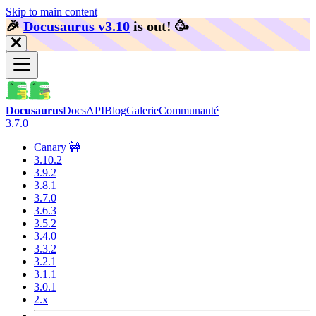
Skip to main content
🎉️
Docusaurus v3.10
is out!
🥳️
Docusaurus
Docs
API
Blog
Galerie
Communauté
3.7.0
Canary 🚧
3.10.2
3.9.2
3.8.1
3.7.0
3.6.3
3.5.2
3.4.0
3.3.2
3.2.1
3.1.1
3.0.1
2.x