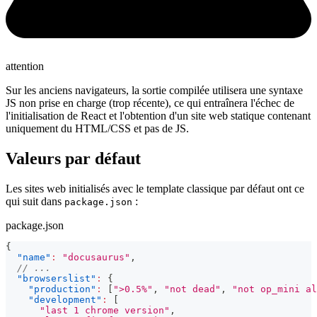
attention
Sur les anciens navigateurs, la sortie compilée utilisera une syntaxe
JS non prise en charge (trop récente), ce qui entraînera l'échec de
l'initialisation de React et l'obtention d'un site web statique contenant
uniquement du HTML/CSS et pas de JS.
Valeurs par défaut
Les sites web initialisés avec le template classique par défaut ont ce
qui suit dans
:
package.json
package.json
{
"name"
:
"docusaurus"
,
// ...
"browserslist"
:
{
"production"
:
[
">0.5%"
,
"not dead"
,
"not op_mini al
"development"
:
[
"last 1 chrome version"
,