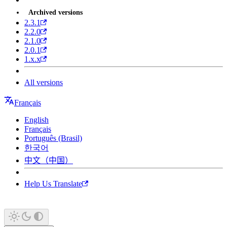
Archived versions
2.3.1
2.2.0
2.1.0
2.0.1
1.x.x
All versions
Français
English
Français
Português (Brasil)
한국어
中文（中国）
Help Us Translate