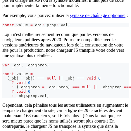
pas en charge les API ou la syntaxe modernes, il faut plus de code
pour implémenter la même fonctionnalité.
Par exemple, vous pouvez utiliser la
syntaxe de chaînage optionnel
:
const
 value 
=
 obj
?.
prop
?.
val
;
...qui n'est malheureusement reconnu que par les versions de
navigateurs publiées après 2020. Pour être compatible avec les
versions antérieures du navigateur, lors de la construction de votre
site pour la production, notre chargeur JS transpile votre code vers
une syntaxe plus détaillée :
var
 _obj
,
 _obj$prop
;
const
 value 
=
(
_obj 
=
 obj
)
===
null
||
 _obj 
===
void
0
?
void
0
:
(
_obj$prop 
=
 _obj
.
prop
)
===
null
||
 _obj$prop 
===
?
void
0
:
 _obj$prop
.
val
;
Cependant, cela pénalise tous les autres utilisateurs en augmentant le
temps de chargement du site, car la ligne de 29 caractères devient
maintenant 168 caractères, soit 6 fois plus ! (Dans la pratique, ce
sera mieux parce que les noms utilisés seront plus courts.) En
contrepartie, le chargeur JS ne transpose la syntaxe que dans la