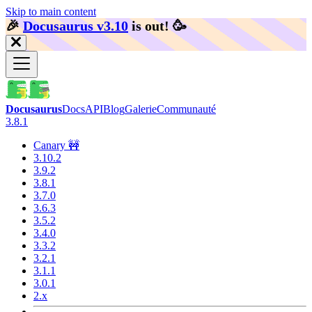
Skip to main content
🎉️
Docusaurus v3.10
is out!
🥳️
Docusaurus
Docs
API
Blog
Galerie
Communauté
3.8.1
Canary 🚧
3.10.2
3.9.2
3.8.1
3.7.0
3.6.3
3.5.2
3.4.0
3.3.2
3.2.1
3.1.1
3.0.1
2.x