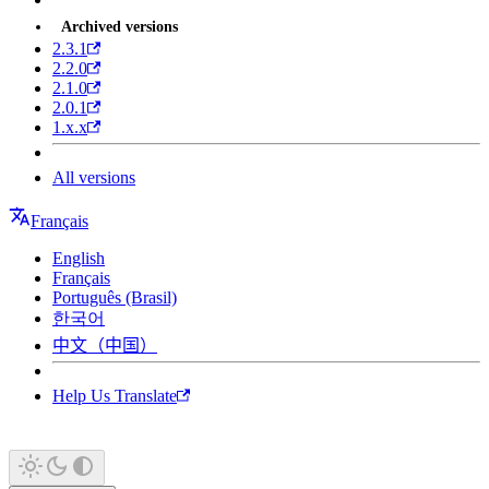
Archived versions
2.3.1
2.2.0
2.1.0
2.0.1
1.x.x
All versions
Français
English
Français
Português (Brasil)
한국어
中文（中国）
Help Us Translate