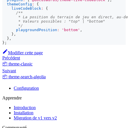
themeConfig
:
{
liveCodeBlock
:
{
/**
       * La position du terrain de jeu en direct, au-de
       * Valeurs possibles : "top" | "bottom"
       */
playgroundPosition
:
'bottom'
,
}
,
}
,
}
;
Modifier cette page
Précédent
📦 theme-classic
Suivant
📦 theme-search-algolia
Configuration
Apprendre
Introduction
Installation
Migration de v1 vers v2
Communauté