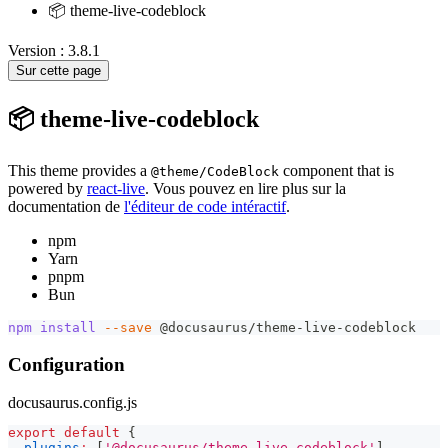
📦 theme-live-codeblock
Version : 3.8.1
Sur cette page
📦 theme-live-codeblock
This theme provides a
component that is
@theme/CodeBlock
powered by
react-live
. Vous pouvez en lire plus sur la
documentation de
l'éditeur de code intéractif
.
npm
Yarn
pnpm
Bun
npm
install
--save
 @docusaurus/theme-live-codeblock
Configuration
docusaurus.config.js
export
default
{
plugins
:
[
'@docusaurus/theme-live-codeblock'
]
,