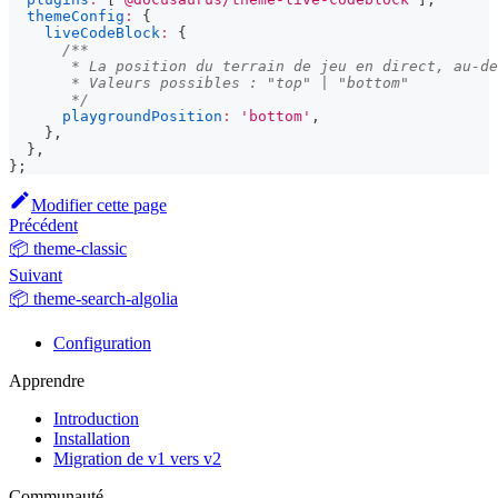
themeConfig
:
{
liveCodeBlock
:
{
/**
       * La position du terrain de jeu en direct, au-de
       * Valeurs possibles : "top" | "bottom"
       */
playgroundPosition
:
'bottom'
,
}
,
}
,
}
;
Modifier cette page
Précédent
📦 theme-classic
Suivant
📦 theme-search-algolia
Configuration
Apprendre
Introduction
Installation
Migration de v1 vers v2
Communauté