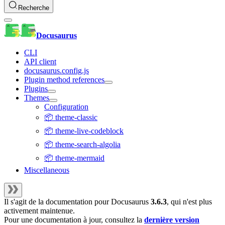
Recherche
Docusaurus
CLI
API client
docusaurus.config.js
Plugin method references
Plugins
Themes
Configuration
📦 theme-classic
📦 theme-live-codeblock
📦 theme-search-algolia
📦 theme-mermaid
Miscellaneous
Il s'agit de la documentation pour
Docusaurus
3.6.3
, qui n'est plus
activement maintenue.
Pour une documentation à jour, consultez la
dernière version