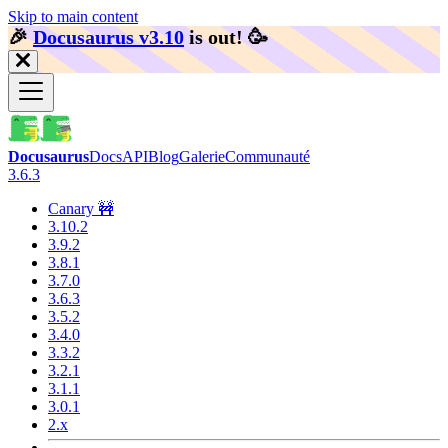
Skip to main content
🎉️
Docusaurus v3.10
is out!
🥳️
Docusaurus
Docs
API
Blog
Galerie
Communauté
3.6.3
Canary 🚧
3.10.2
3.9.2
3.8.1
3.7.0
3.6.3
3.5.2
3.4.0
3.3.2
3.2.1
3.1.1
3.0.1
2.x