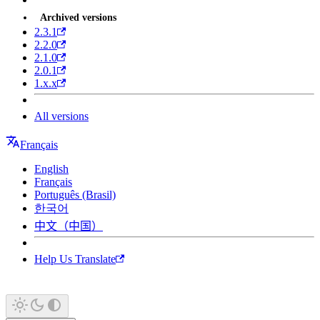
Archived versions
2.3.1
2.2.0
2.1.0
2.0.1
1.x.x
All versions
Français
English
Français
Português (Brasil)
한국어
中文（中国）
Help Us Translate