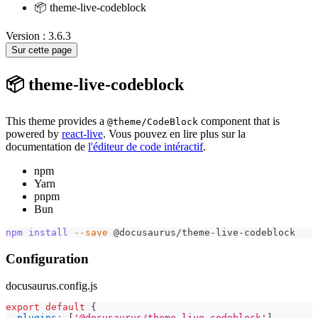
📦 theme-live-codeblock
Version : 3.6.3
Sur cette page
📦 theme-live-codeblock
This theme provides a
component that is
@theme/CodeBlock
powered by
react-live
. Vous pouvez en lire plus sur la
documentation de
l'éditeur de code intéractif
.
npm
Yarn
pnpm
Bun
npm
install
--save
 @docusaurus/theme-live-codeblock
Configuration
docusaurus.config.js
export
default
{
plugins
:
[
'@docusaurus/theme-live-codeblock'
]
,