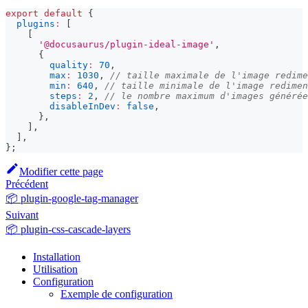
export
default
{
plugins
:
[
[
'@docusaurus/plugin-ideal-image'
,
{
quality
:
70
,
max
:
1030
,
// taille maximale de l'image redime
min
:
640
,
// taille minimale de l'image redimen
steps
:
2
,
// le nombre maximum d'images générée
disableInDev
:
false
,
}
,
]
,
]
,
}
;
Modifier cette page
Précédent
📦 plugin-google-tag-manager
Suivant
📦 plugin-css-cascade-layers
Installation
Utilisation
Configuration
Exemple de configuration