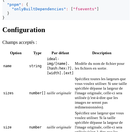
{
"pnpm"
:
{
"onlyBuiltDependencies"
:
[
"fsevents"
]
}
}
Configuration
Champs acceptés :
Option
Type
Par défaut
Description
ideal-
Modèle du nom de fichier pour
img/[name].
name
string
les fichiers en sortie.
[hash:hex:7].
[width].[ext]
Spécifiez toutes les largeurs que
vous voulez utiliser. Si une taille
spécifiée dépasse la largeur de
taille originale
l'image originale, celle-ci sera
sizes
number[]
utilisée (c'est-à-dire que les
images ne seront pas
redimensionnées).
Spécifiez une largeur que vous
voulez utiliser. Si la taille
spécifiée dépasse la largeur de
taille originale
l'image originale, celle-ci sera
size
number
utilisée (c'est-à-dire que les