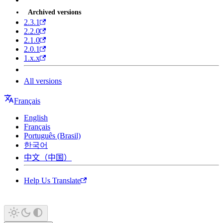
Archived versions
2.3.1
2.2.0
2.1.0
2.0.1
1.x.x
All versions
Français
English
Français
Português (Brasil)
한국어
中文（中国）
Help Us Translate