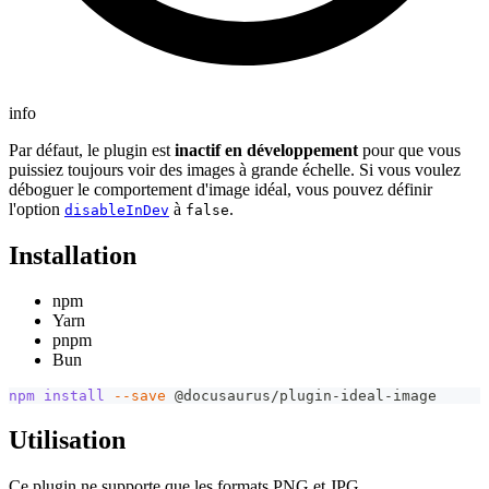
info
Par défaut, le plugin est
inactif en développement
pour que vous
puissiez toujours voir des images à grande échelle. Si vous voulez
déboguer le comportement d'image idéal, vous pouvez définir
l'option
à
.
disableInDev
false
Installation
npm
Yarn
pnpm
Bun
npm
install
--save
 @docusaurus/plugin-ideal-image
Utilisation
Ce plugin ne supporte que les formats PNG et JPG.