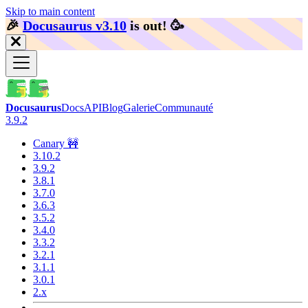
Skip to main content
🎉️
Docusaurus v3.10
is out!
🥳️
Docusaurus
Docs
API
Blog
Galerie
Communauté
3.9.2
Canary 🚧
3.10.2
3.9.2
3.8.1
3.7.0
3.6.3
3.5.2
3.4.0
3.3.2
3.2.1
3.1.1
3.0.1
2.x