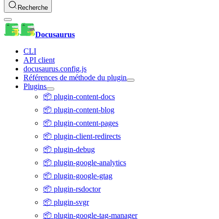
Recherche
Docusaurus
CLI
API client
docusaurus.config.js
Références de méthode du plugin
Plugins
📦 plugin-content-docs
📦 plugin-content-blog
📦 plugin-content-pages
📦 plugin-client-redirects
📦 plugin-debug
📦 plugin-google-analytics
📦 plugin-google-gtag
📦 plugin-rsdoctor
📦 plugin-svgr
📦 plugin-google-tag-manager