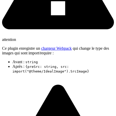
attention
Ce plugin enregistre un
chargeur Webpack
qui change le type des
images qui sont import/require :
Avant :
string
Après :
{preSrc: string, src:
import("@theme/IdealImage").SrcImage}