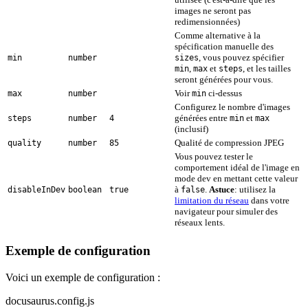
images ne seront pas
redimensionnées)
Comme alternative à la
spécification manuelle des
, vous pouvez spécifier
min
number
sizes
,
et
, et les tailles
min
max
steps
seront générées pour vous.
Voir
ci-dessus
max
number
min
Configurez le nombre d'images
générées entre
et
steps
number
4
min
max
(inclusif)
Qualité de compression JPEG
quality
number
85
Vous pouvez tester le
comportement idéal de l'image en
mode dev en mettant cette valeur
à
.
Astuce
: utilisez la
disableInDev
boolean
true
false
limitation du réseau
dans votre
navigateur pour simuler des
réseaux lents.
Exemple de configuration
Voici un exemple de configuration :
docusaurus.config.js