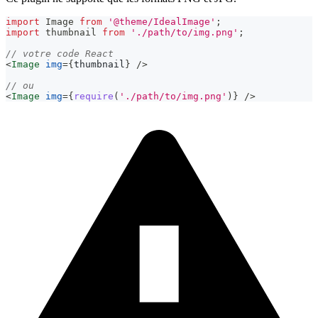
import
Image
from
'@theme/IdealImage'
;
import
thumbnail
from
'./path/to/img.png'
;
// votre code React
<
Image
img
=
{
thumbnail
}
/>
// ou
<
Image
img
=
{
require
(
'./path/to/img.png'
)
}
/>