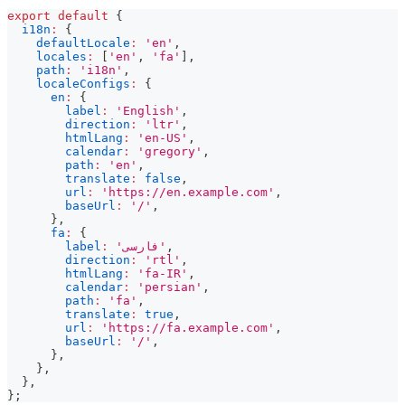
export
default
{
i18n
:
{
defaultLocale
:
'en'
,
locales
:
[
'en'
,
'fa'
]
,
path
:
'i18n'
,
localeConfigs
:
{
en
:
{
label
:
'English'
,
direction
:
'ltr'
,
htmlLang
:
'en-US'
,
calendar
:
'gregory'
,
path
:
'en'
,
translate
:
false
,
url
:
'https://en.example.com'
,
baseUrl
:
'/'
,
}
,
fa
:
{
label
:
'فارسی'
,
direction
:
'rtl'
,
htmlLang
:
'fa-IR'
,
calendar
:
'persian'
,
path
:
'fa'
,
translate
:
true
,
url
:
'https://fa.example.com'
,
baseUrl
:
'/'
,
}
,
}
,
}
,
}
;