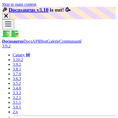
Skip to main content
🎉️
Docusaurus v3.10
is out!
🥳️
Docusaurus
Docs
API
Blog
Galerie
Communauté
3.9.2
Canary 🚧
3.10.2
3.9.2
3.8.1
3.7.0
3.6.3
3.5.2
3.4.0
3.3.2
3.2.1
3.1.1
3.0.1
2.x