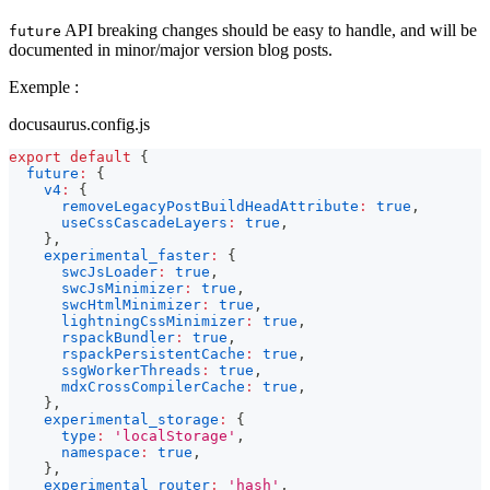
API breaking changes should be easy to handle, and will be
future
documented in minor/major version blog posts.
Exemple :
docusaurus.config.js
export
default
{
future
:
{
v4
:
{
removeLegacyPostBuildHeadAttribute
:
true
,
useCssCascadeLayers
:
true
,
}
,
experimental_faster
:
{
swcJsLoader
:
true
,
swcJsMinimizer
:
true
,
swcHtmlMinimizer
:
true
,
lightningCssMinimizer
:
true
,
rspackBundler
:
true
,
rspackPersistentCache
:
true
,
ssgWorkerThreads
:
true
,
mdxCrossCompilerCache
:
true
,
}
,
experimental_storage
:
{
type
:
'localStorage'
,
namespace
:
true
,
}
,
experimental_router
:
'hash'
,