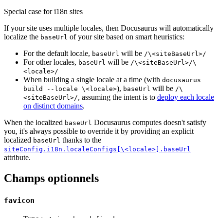
Special case for i18n sites
If your site uses multiple locales, then Docusaurus will automatically
localize the
of your site based on smart heuristics:
baseUrl
For the default locale,
will be
baseUrl
/\<siteBaseUrl>/
For other locales,
will be
baseUrl
/\<siteBaseUrl>/\
<locale>/
When building a single locale at a time (with
docusaurus
),
will be
build --locale \<locale>
baseUrl
/\
, assuming the intent is to
deploy each locale
<siteBaseUrl>/
on distinct domains
.
When the localized
Docusaurus computes doesn't satisfy
baseUrl
you, it's always possible to override it by providing an explicit
localized
thanks to the
baseUrl
siteConfig.i18n.localeConfigs[\<locale>].baseUrl
attribute.
Champs optionnels
favicon