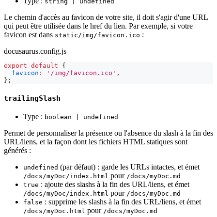
Type :
string | undefined
Le chemin d'accès au favicon de votre site, il doit s'agir d'une URL
qui peut être utilisée dans le href du lien. Par exemple, si votre
favicon est dans
:
static/img/favicon.ico
docusaurus.config.js
export
default
{
favicon
:
'/img/favicon.ico'
,
}
;
trailingSlash
Type :
boolean | undefined
Permet de personnaliser la présence ou l'absence du slash à la fin des
URL/liens, et la façon dont les fichiers HTML statiques sont
générés :
(par défaut) : garde les URLs intactes, et émet
undefined
pour
/docs/myDoc/index.html
/docs/myDoc.md
: ajoute des slashs à la fin des URL/liens, et émet
true
pour
/docs/myDoc/index.html
/docs/myDoc.md
: supprime les slashs à la fin des URL/liens, et émet
false
pour
/docs/myDoc.html
/docs/myDoc.md