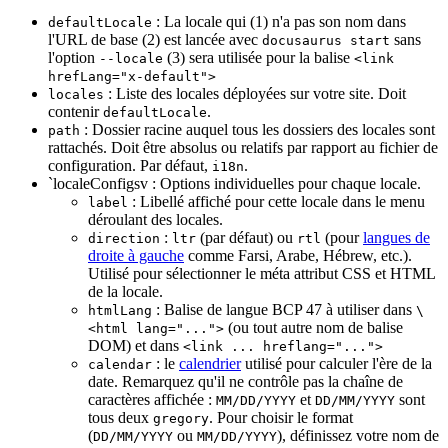
: La locale qui (1) n'a pas son nom dans
defaultLocale
l'URL de base (2) est lancée avec
sans
docusaurus start
l'option
(3) sera utilisée pour la balise
--locale
<link
hrefLang="x-default">
: Liste des locales déployées sur votre site. Doit
locales
contenir
.
defaultLocale
: Dossier racine auquel tous les dossiers des locales sont
path
rattachés. Doit être absolus ou relatifs par rapport au fichier de
configuration. Par défaut,
.
i18n
`localeConfigsv : Options individuelles pour chaque locale.
: Libellé affiché pour cette locale dans le menu
label
déroulant des locales.
:
(par défaut) ou
(pour
langues de
direction
ltr
rtl
droite à gauche
comme Farsi, Arabe, Hébrew, etc.).
Utilisé pour sélectionner le méta attribut CSS et HTML
de la locale.
: Balise de langue BCP 47 à utiliser dans
htmlLang
\
(ou tout autre nom de balise
<html lang="...">
DOM) et dans
<link ... hreflang="...">
: le
calendrier
utilisé pour calculer l'ère de la
calendar
date. Remarquez qu'il ne contrôle pas la chaîne de
caractères affichée :
et
sont
MM/DD/YYYY
DD/MM/YYYY
tous deux
. Pour choisir le format
gregory
(
ou
), définissez votre nom de
DD/MM/YYYY
MM/DD/YYYY