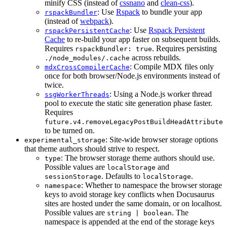
minify CSS (instead of
cssnano
and
clean-css
).
: Use
Rspack
to bundle your app
rspackBundler
(instead of
webpack
).
: Use
Rspack Persistent
rspackPersistentCache
Cache
to re-build your app faster on subsequent builds.
Requires
. Requires persisting
rspackBundler: true
across rebuilds.
./node_modules/.cache
: Compile MDX files only
mdxCrossCompilerCache
once for both browser/Node.js environments instead of
twice.
: Using a Node.js worker thread
ssgWorkerThreads
pool to execute the static site generation phase faster.
Requires
future.v4.removeLegacyPostBuildHeadAttribute
to be turned on.
: Site-wide browser storage options
experimental_storage
that theme authors should strive to respect.
: The browser storage theme authors should use.
type
Possible values are
and
localStorage
. Defaults to
.
sessionStorage
localStorage
: Whether to namespace the browser storage
namespace
keys to avoid storage key conflicts when Docusaurus
sites are hosted under the same domain, or on localhost.
Possible values are
. The
string | boolean
namespace is appended at the end of the storage keys