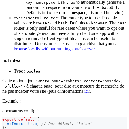
. Use
to automatically generate a
key-namespace
true
random namespace from your site
.
url + baseUrl
Defaults to
(no namespace, historical behavior).
false
: The router type to use. Possible
experimental_router
values are
and
. Defaults to
. The
browser
hash
browser
hash
router is only useful for rare cases where you want to opt-out
of static site generation, have a fully client-side app with a
single
entrypoint file. This can be useful to
index.html
distribute a Docusaurus site as a
archive that you can
.zip
browse locally without running a web server
.
noIndex
Type :
boolean
Cette option ajoute
<meta name="robots" content="noindex,
à chaque page, pour dire aux moteurs de recherche de
nofollow">
ne pas indexer votre site (plus d'informations
ici
).
Exemple :
docusaurus.config.js
export
default
{
noIndex
:
true
,
// Par défaut, `false`
}
;