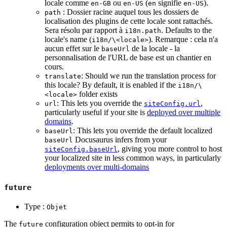
locale comme
ou
(
signifie
).
en-GB
en-US
en
en-US
: Dossier racine auquel tous les dossiers de
path
localisation des plugins de cette locale sont rattachés.
Sera résolu par rapport à
. Defaults to the
i18n.path
locale's name (
). Remarque : cela n'a
i18n/\<locale>
aucun effet sur le
de la locale - la
baseUrl
personnalisation de l'URL de base est un chantier en
cours.
: Should we run the translation process for
translate
this locale? By default, it is enabled if the
i18n/\
folder exists
<locale>
: This lets you override the
,
url
siteConfig.url
particularly useful if your site is
deployed over multiple
domains
.
: This lets you override the default localized
baseUrl
Docusaurus infers from your
baseUrl
, giving you more control to host
siteConfig.baseUrl
your localized site in less common ways, in particularly
deployments over multi-domains
future
Type :
Objet
The
configuration object permits to opt-in for
future