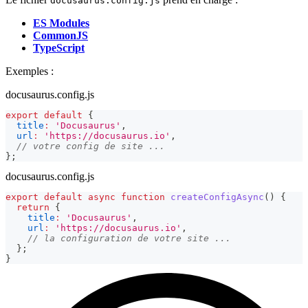
docusaurus.config.js
ES Modules
CommonJS
TypeScript
Exemples :
docusaurus.config.js
export
default
{
title
:
'Docusaurus'
,
url
:
'https://docusaurus.io'
,
// votre config de site ...
}
;
docusaurus.config.js
export
default
async
function
createConfigAsync
(
)
{
return
{
title
:
'Docusaurus'
,
url
:
'https://docusaurus.io'
,
// la configuration de votre site ...
}
;
}