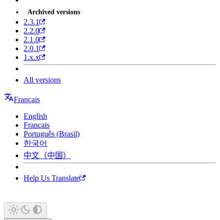
Archived versions
2.3.1
2.2.0
2.1.0
2.0.1
1.x.x
All versions
Français
English
Français
Português (Brasil)
한국어
中文（中国）
Help Us Translate