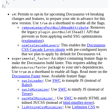
}
,
}
;
: Permits to opt-in for upcoming Docusaurus v4 breaking
v4
changes and features, to prepare your site in advance for this
new version. Use
as a shorthand to enable all the flags.
true
: Removes
removeLegacyPostBuildHeadAttribute
the legacy
API that
plugin.postBuild({head})
prevents us from applying useful SSG optimizations
(
explanations
).
: This enables the
Docusaurus
useCssCascadeLayers
CSS Cascade Layers plugin
with pre-configured layers
that we plan to apply by default for Docusaurus v4.
: An object containing feature flags to
experimental_faster
make the Docusaurus build faster. This requires adding the
package to your site's dependencies.
@docusaurus/faster
Use
as a shorthand to enable all flags. Read more on the
true
Docusaurus Faster
issue. Available feature flags:
: Use
SWC
to transpile JS (instead of
swcJsLoader
Babel
).
: Use
SWC
to minify JS (instead of
swcJsMinimizer
Terser
).
: Use
SWC
to minify HTML and
swcHtmlMinimizer
inlined JS/CSS (instead of
html-minifier-terser
).
: Use
Lightning CSS
to
lightningCssMinimizer