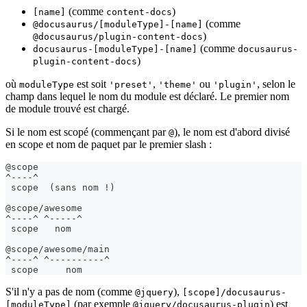
(comme
)
[name]
content-docs
(comme
@docusaurus/[moduleType]-[name]
)
@docusaurus/plugin-content-docs
(comme
docusaurus-[moduleType]-[name]
docusaurus-
)
plugin-content-docs
où
est soit
,
ou
, selon le
moduleType
'preset'
'theme'
'plugin'
champ dans lequel le nom du module est déclaré. Le premier nom
de module trouvé est chargé.
Si le nom est scopé (commençant par
), le nom est d'abord divisé
@
en scope et nom de paquet par le premier slash :
@scope
^----^
 scope  (sans nom !)
@scope/awesome
^----^ ^-----^
 scope   nom
@scope/awesome/main
^----^ ^----------^
 scope     nom
S'il n'y a pas de nom (comme
),
@jquery
[scope]/docusaurus-
(par exemple
) est
[moduleType]
@jquery/docusaurus-plugin