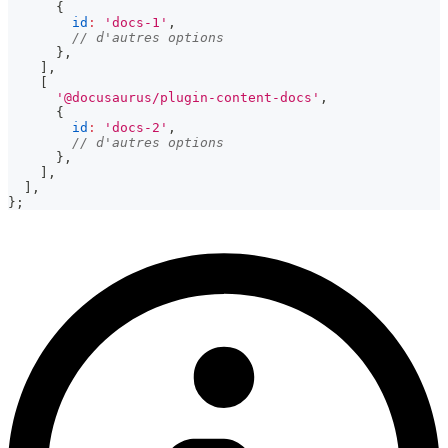
{
id
:
'docs-1'
,
// d'autres options
}
,
]
,
[
'@docusaurus/plugin-content-docs'
,
{
id
:
'docs-2'
,
// d'autres options
}
,
]
,
]
,
}
;