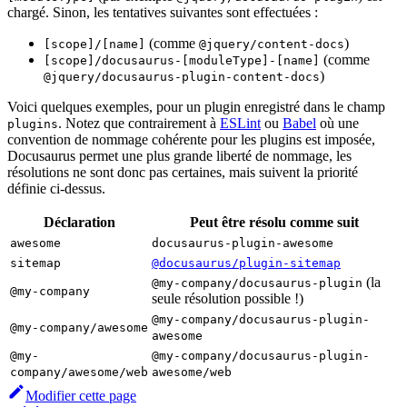
chargé. Sinon, les tentatives suivantes sont effectuées :
(comme
)
[scope]/[name]
@jquery/content-docs
(comme
[scope]/docusaurus-[moduleType]-[name]
)
@jquery/docusaurus-plugin-content-docs
Voici quelques exemples, pour un plugin enregistré dans le champ
. Notez que contrairement à
ESLint
ou
Babel
où une
plugins
convention de nommage cohérente pour les plugins est imposée,
Docusaurus permet une plus grande liberté de nommage, les
résolutions ne sont donc pas certaines, mais suivent la priorité
définie ci-dessus.
Déclaration
Peut être résolu comme suit
awesome
docusaurus-plugin-awesome
sitemap
@docusaurus/plugin-sitemap
(la
@my-company/docusaurus-plugin
@my-company
seule résolution possible !)
@my-company/docusaurus-plugin-
@my-company/awesome
awesome
@my-
@my-company/docusaurus-plugin-
company/awesome/web
awesome/web
Modifier cette page