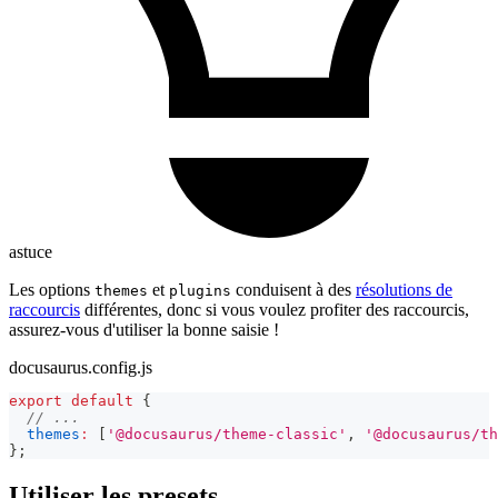
astuce
Les options
et
conduisent à des
résolutions de
themes
plugins
raccourcis
différentes, donc si vous voulez profiter des raccourcis,
assurez-vous d'utiliser la bonne saisie !
docusaurus.config.js
export
default
{
// ...
themes
:
[
'@docusaurus/theme-classic'
,
'@docusaurus/th
}
;
Utiliser les presets