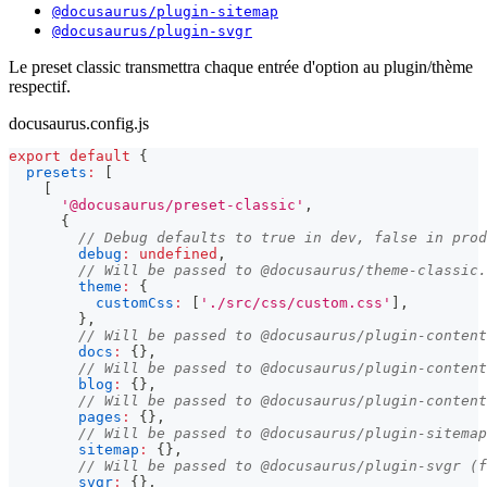
@docusaurus/plugin-sitemap
@docusaurus/plugin-svgr
Le preset classic transmettra chaque entrée d'option au plugin/thème
respectif.
docusaurus.config.js
export
default
{
presets
:
[
[
'@docusaurus/preset-classic'
,
{
// Debug defaults to true in dev, false in prod
debug
:
undefined
,
// Will be passed to @docusaurus/theme-classic.
theme
:
{
customCss
:
[
'./src/css/custom.css'
]
,
}
,
// Will be passed to @docusaurus/plugin-content
docs
:
{
}
,
// Will be passed to @docusaurus/plugin-content
blog
:
{
}
,
// Will be passed to @docusaurus/plugin-content
pages
:
{
}
,
// Will be passed to @docusaurus/plugin-sitemap
sitemap
:
{
}
,
// Will be passed to @docusaurus/plugin-svgr (f
svgr
:
{
}
,