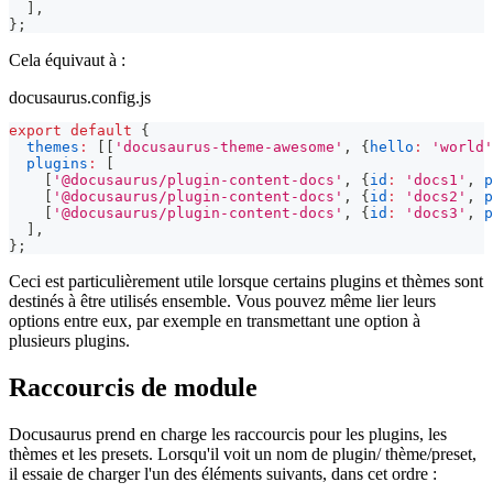
]
,
}
;
Cela équivaut à :
docusaurus.config.js
export
default
{
themes
:
[
[
'docusaurus-theme-awesome'
,
{
hello
:
'world'
plugins
:
[
[
'@docusaurus/plugin-content-docs'
,
{
id
:
'docs1'
,
p
[
'@docusaurus/plugin-content-docs'
,
{
id
:
'docs2'
,
p
[
'@docusaurus/plugin-content-docs'
,
{
id
:
'docs3'
,
p
]
,
}
;
Ceci est particulièrement utile lorsque certains plugins et thèmes sont
destinés à être utilisés ensemble. Vous pouvez même lier leurs
options entre eux, par exemple en transmettant une option à
plusieurs plugins.
Raccourcis de module
Docusaurus prend en charge les raccourcis pour les plugins, les
thèmes et les presets. Lorsqu'il voit un nom de plugin/ thème/preset,
il essaie de charger l'un des éléments suivants, dans cet ordre :