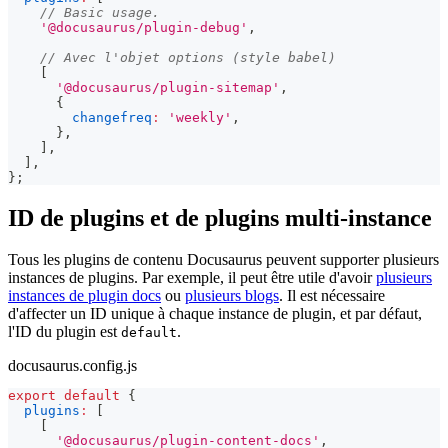
// Basic usage.
'@docusaurus/plugin-debug'
,
// Avec l'objet options (style babel)
[
'@docusaurus/plugin-sitemap'
,
{
changefreq
:
'weekly'
,
}
,
]
,
]
,
}
;
ID de plugins et de plugins multi-instance
Tous les plugins de contenu Docusaurus peuvent supporter plusieurs
instances de plugins. Par exemple, il peut être utile d'avoir
plusieurs
instances de plugin docs
ou
plusieurs blogs
. Il est nécessaire
d'affecter un ID unique à chaque instance de plugin, et par défaut,
l'ID du plugin est
.
default
docusaurus.config.js
export
default
{
plugins
:
[
[
'@docusaurus/plugin-content-docs'
,