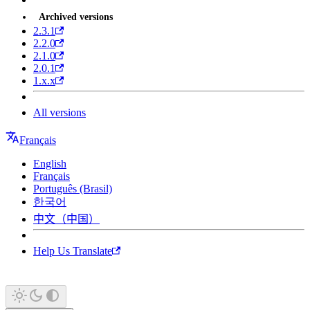
Archived versions
2.3.1
2.2.0
2.1.0
2.0.1
1.x.x
All versions
Français
English
Français
Português (Brasil)
한국어
中文（中国）
Help Us Translate