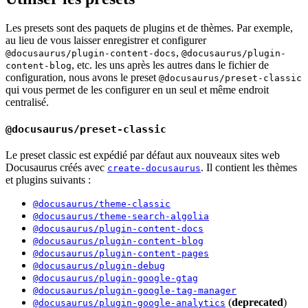
Les presets sont des paquets de plugins et de thèmes. Par exemple,
au lieu de vous laisser enregistrer et configurer
,
@docusaurus/plugin-content-docs
@docusaurus/plugin-
, etc. les uns après les autres dans le fichier de
content-blog
configuration, nous avons le preset
@docusaurus/preset-classic
qui vous permet de les configurer en un seul et même endroit
centralisé.
@docusaurus/preset-classic
Le preset classic est expédié par défaut aux nouveaux sites web
Docusaurus créés avec
. Il contient les thèmes
create-docusaurus
et plugins suivants :
@docusaurus/theme-classic
@docusaurus/theme-search-algolia
@docusaurus/plugin-content-docs
@docusaurus/plugin-content-blog
@docusaurus/plugin-content-pages
@docusaurus/plugin-debug
@docusaurus/plugin-google-gtag
@docusaurus/plugin-google-tag-manager
(
deprecated
)
@docusaurus/plugin-google-analytics