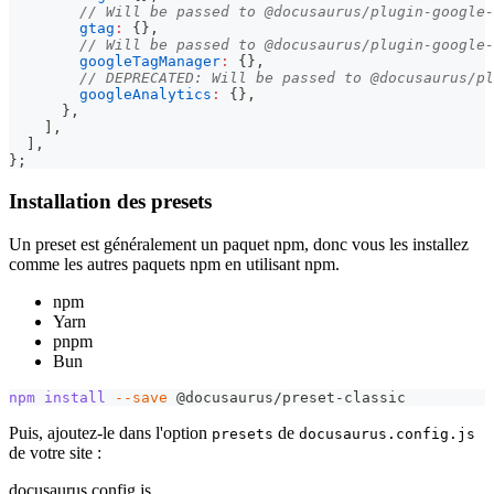
// Will be passed to @docusaurus/plugin-google-
gtag
:
{
}
,
// Will be passed to @docusaurus/plugin-google-
googleTagManager
:
{
}
,
// DEPRECATED: Will be passed to @docusaurus/pl
googleAnalytics
:
{
}
,
}
,
]
,
]
,
}
;
Installation des presets
Un preset est généralement un paquet npm, donc vous les installez
comme les autres paquets npm en utilisant npm.
npm
Yarn
pnpm
Bun
npm
install
--save
 @docusaurus/preset-classic
Puis, ajoutez-le dans l'option
de
presets
docusaurus.config.js
de votre site :
docusaurus.config.js