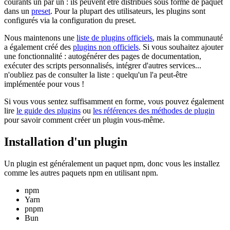
courants un par un : ils peuvent être distribués sous forme de paquet
dans un
preset
. Pour la plupart des utilisateurs, les plugins sont
configurés via la configuration du preset.
Nous maintenons une
liste de plugins officiels
, mais la communauté
a également créé des
plugins non officiels
. Si vous souhaitez ajouter
une fonctionnalité : autogénérer des pages de documentation,
exécuter des scripts personnalisés, intégrer d'autres services...
n'oubliez pas de consulter la liste : quelqu'un l'a peut-être
implémentée pour vous !
Si vous vous sentez suffisamment en forme, vous pouvez également
lire
le guide des plugins
ou
les références des méthodes de plugin
pour savoir comment créer un plugin vous-même.
Installation d'un plugin
Un plugin est généralement un paquet npm, donc vous les installez
comme les autres paquets npm en utilisant npm.
npm
Yarn
pnpm
Bun