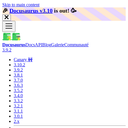
Skip to main content
🎉️
Docusaurus v3.10
is out!
🥳️
Docusaurus
Docs
API
Blog
Galerie
Communauté
3.9.2
Canary 🚧
3.10.2
3.9.2
3.8.1
3.7.0
3.6.3
3.5.2
3.4.0
3.3.2
3.2.1
3.1.1
3.0.1
2.x