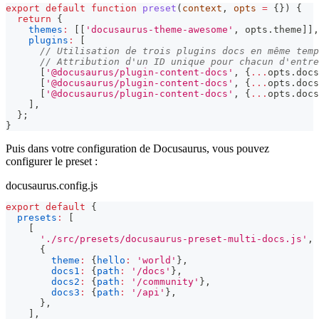
export
default
function
preset
(
context
,
 opts 
=
{
}
)
{
return
{
themes
:
[
[
'docusaurus-theme-awesome'
,
 opts
.
theme
]
]
,
plugins
:
[
// Utilisation de trois plugins docs en même temp
// Attribution d'un ID unique pour chacun d'entre
[
'@docusaurus/plugin-content-docs'
,
{
...
opts
.
docs
[
'@docusaurus/plugin-content-docs'
,
{
...
opts
.
docs
[
'@docusaurus/plugin-content-docs'
,
{
...
opts
.
docs
]
,
}
;
}
Puis dans votre configuration de Docusaurus, vous pouvez
configurer le preset :
docusaurus.config.js
export
default
{
presets
:
[
[
'./src/presets/docusaurus-preset-multi-docs.js'
,
{
theme
:
{
hello
:
'world'
}
,
docs1
:
{
path
:
'/docs'
}
,
docs2
:
{
path
:
'/community'
}
,
docs3
:
{
path
:
'/api'
}
,
}
,
]
,