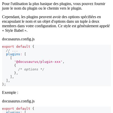
Pour l'utilisation la plus basique des plugins, vous pouvez fournir
juste le nom du plugin ou le chemin vers le plugin.
Cependant, les plugins peuvent avoir des options spécifiées en
encapsulant le nom et un objet d'options dans un tuple à deux
membres dans votre configuration. Ce style est généralement appelé
« Style Babel ».
docusaurus.config.js
export
default
{
// ...
plugins
:
[
[
'@docusaurus/plugin-xxx'
,
{
/* options */
}
,
]
,
]
,
}
;
Exemple :
docusaurus.config.js
export
default
{
plugins
:
[