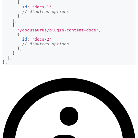
{
id
:
'docs-1'
,
// d'autres options
}
,
]
,
[
'@docusaurus/plugin-content-docs'
,
{
id
:
'docs-2'
,
// d'autres options
}
,
]
,
]
,
}
;