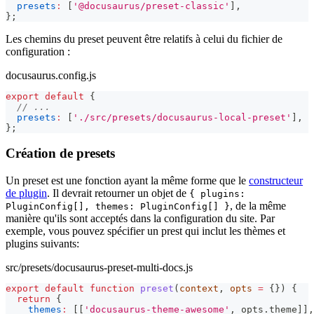
presets
:
[
'@docusaurus/preset-classic'
]
,
}
;
Les chemins du preset peuvent être relatifs à celui du fichier de
configuration :
docusaurus.config.js
export
default
{
// ...
presets
:
[
'./src/presets/docusaurus-local-preset'
]
,
}
;
Création de presets
Un preset est une fonction ayant la même forme que le
constructeur
de plugin
. Il devrait retourner un objet de
{ plugins:
, de la même
PluginConfig[], themes: PluginConfig[] }
manière qu'ils sont acceptés dans la configuration du site. Par
exemple, vous pouvez spécifier un prest qui inclut les thèmes et
plugins suivants:
src/presets/docusaurus-preset-multi-docs.js
export
default
function
preset
(
context
,
 opts 
=
{
}
)
{
return
{
themes
:
[
[
'docusaurus-theme-awesome'
,
 opts
.
theme
]
]
,