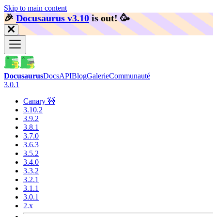
Skip to main content
🎉️
Docusaurus v3.10
is out!
🥳️
Docusaurus
Docs
API
Blog
Galerie
Communauté
3.0.1
Canary 🚧
3.10.2
3.9.2
3.8.1
3.7.0
3.6.3
3.5.2
3.4.0
3.3.2
3.2.1
3.1.1
3.0.1
2.x