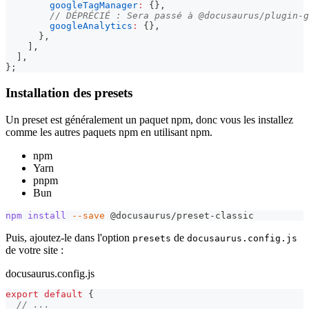
googleTagManager
:
{
}
,
// DÉPRÉCIÉ : Sera passé à @docusaurus/plugin-g
googleAnalytics
:
{
}
,
}
,
]
,
]
,
}
;
Installation des presets
Un preset est généralement un paquet npm, donc vous les installez
comme les autres paquets npm en utilisant npm.
npm
Yarn
pnpm
Bun
npm
install
--save
 @docusaurus/preset-classic
Puis, ajoutez-le dans l'option
de
presets
docusaurus.config.js
de votre site :
docusaurus.config.js
export
default
{
// ...