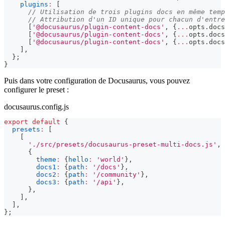
plugins
:
[
// Utilisation de trois plugins docs en même temp
// Attribution d'un ID unique pour chacun d'entre
[
'@docusaurus/plugin-content-docs'
,
{
...
opts
.
docs
[
'@docusaurus/plugin-content-docs'
,
{
...
opts
.
docs
[
'@docusaurus/plugin-content-docs'
,
{
...
opts
.
docs
]
,
}
;
}
Puis dans votre configuration de Docusaurus, vous pouvez
configurer le preset :
docusaurus.config.js
export
default
{
presets
:
[
[
'./src/presets/docusaurus-preset-multi-docs.js'
,
{
theme
:
{
hello
:
'world'
}
,
docs1
:
{
path
:
'/docs'
}
,
docs2
:
{
path
:
'/community'
}
,
docs3
:
{
path
:
'/api'
}
,
}
,
]
,
]
,
}
;