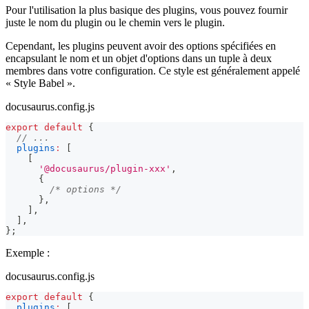
Pour l'utilisation la plus basique des plugins, vous pouvez fournir
juste le nom du plugin ou le chemin vers le plugin.
Cependant, les plugins peuvent avoir des options spécifiées en
encapsulant le nom et un objet d'options dans un tuple à deux
membres dans votre configuration. Ce style est généralement appelé
« Style Babel ».
docusaurus.config.js
export
default
{
// ...
plugins
:
[
[
'@docusaurus/plugin-xxx'
,
{
/* options */
}
,
]
,
]
,
}
;
Exemple :
docusaurus.config.js
export
default
{
plugins
:
[