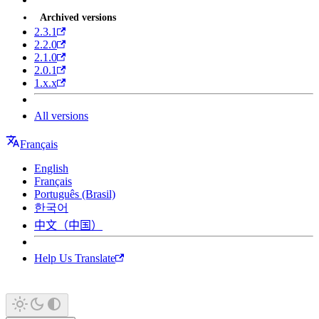
Archived versions
2.3.1
2.2.0
2.1.0
2.0.1
1.x.x
All versions
Français
English
Français
Português (Brasil)
한국어
中文（中国）
Help Us Translate