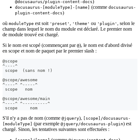
)
@docusaurus/plugin-content-docs
(comme
docusaurus-[moduleType]-[name]
docusaurus-
)
plugin-content-docs
où
est soit
,
ou
, selon le
moduleType
'preset'
'theme'
'plugin'
champ dans lequel le nom du module est déclaré. Le premier nom
de module trouvé est chargé.
Si le nom est scopé (commençant par
), le nom est d'abord divisé
@
en scope et nom de paquet par le premier slash :
@scope
^----^
 scope  (sans nom !)
@scope/awesome
^----^ ^-----^
 scope   nom
@scope/awesome/main
^----^ ^----------^
 scope     nom
S'il n'y a pas de nom (comme
),
@jquery
[scope]/docusaurus-
(par exemple
) est
[moduleType]
@jquery/docusaurus-plugin
chargé. Sinon, les tentatives suivantes sont effectuées :
(comme
)