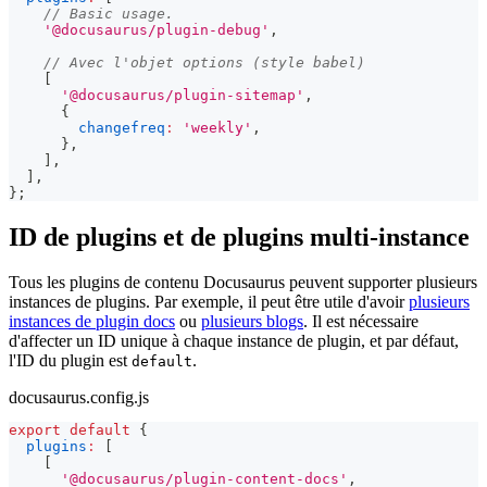
// Basic usage.
'@docusaurus/plugin-debug'
,
// Avec l'objet options (style babel)
[
'@docusaurus/plugin-sitemap'
,
{
changefreq
:
'weekly'
,
}
,
]
,
]
,
}
;
ID de plugins et de plugins multi-instance
Tous les plugins de contenu Docusaurus peuvent supporter plusieurs
instances de plugins. Par exemple, il peut être utile d'avoir
plusieurs
instances de plugin docs
ou
plusieurs blogs
. Il est nécessaire
d'affecter un ID unique à chaque instance de plugin, et par défaut,
l'ID du plugin est
.
default
docusaurus.config.js
export
default
{
plugins
:
[
[
'@docusaurus/plugin-content-docs'
,