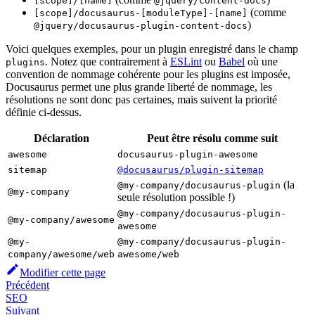
[scope]/[name]
@jquery/content-docs
(comme
[scope]/docusaurus-[moduleType]-[name]
)
@jquery/docusaurus-plugin-content-docs
Voici quelques exemples, pour un plugin enregistré dans le champ
. Notez que contrairement à
ESLint
ou
Babel
où une
plugins
convention de nommage cohérente pour les plugins est imposée,
Docusaurus permet une plus grande liberté de nommage, les
résolutions ne sont donc pas certaines, mais suivent la priorité
définie ci-dessus.
Déclaration
Peut être résolu comme suit
awesome
docusaurus-plugin-awesome
sitemap
@docusaurus/plugin-sitemap
(la
@my-company/docusaurus-plugin
@my-company
seule résolution possible !)
@my-company/docusaurus-plugin-
@my-company/awesome
awesome
@my-
@my-company/docusaurus-plugin-
company/awesome/web
awesome/web
Modifier cette page
Précédent
SEO
Suivant