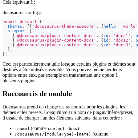
Cela équivaut à :
docusaurus.config.js
export
default
{
themes
:
[
[
'docusaurus-theme-awesome'
,
{
hello
:
'world'
plugins
:
[
[
'@docusaurus/plugin-content-docs'
,
{
id
:
'docs1'
,
p
[
'@docusaurus/plugin-content-docs'
,
{
id
:
'docs2'
,
p
[
'@docusaurus/plugin-content-docs'
,
{
id
:
'docs3'
,
p
]
,
}
;
Ceci est particulièrement utile lorsque certains plugins et thèmes sont
destinés à être utilisés ensemble. Vous pouvez même lier leurs
options entre eux, par exemple en transmettant une option à
plusieurs plugins.
Raccourcis de module
Docusaurus prend en charge les raccourcis pour les plugins, les
thèmes et les presets. Lorsqu'il voit un nom de plugin/ thème/preset,
il essaie de charger l'un des éléments suivants, dans cet ordre :
(comme
)
[name]
content-docs
(comme
@docusaurus/[moduleType]-[name]