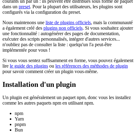
courants un par un : ils peuvent être distribués sous forme de paquet
dans un
preset
. Pour la plupart des utilisateurs, les plugins sont
configurés via la configuration du preset.
Nous maintenons une
liste de plugins officiels
, mais la communauté
a également créé des
plugins non officiels
. Si vous souhaitez ajouter
une fonctionnalité : autogénérer des pages de documentation,
exécuter des scripts personnalisés, intégrer d'autres services...
n'oubliez pas de consulter la liste : quelqu'un l'a peut-être
implémentée pour vous !
Si vous vous sentez suffisamment en forme, vous pouvez également
lire
le guide des plugins
ou
les références des méthodes de plugin
pour savoir comment créer un plugin vous-même.
Installation d'un plugin
Un plugin est généralement un paquet npm, donc vous les installez
comme les autres paquets npm en utilisant npm.
npm
Yarn
pnpm
Bun