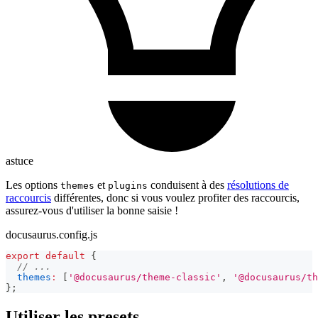
astuce
Les options
et
conduisent à des
résolutions de
themes
plugins
raccourcis
différentes, donc si vous voulez profiter des raccourcis,
assurez-vous d'utiliser la bonne saisie !
docusaurus.config.js
export
default
{
// ...
themes
:
[
'@docusaurus/theme-classic'
,
'@docusaurus/th
}
;
Utiliser les presets