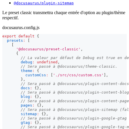
@docusaurus/plugin-sitemap
Le preset classic transmettra chaque entrée d'option au plugin/thème
respectif.
docusaurus.config.js
export
default
{
presets
:
[
[
'@docusaurus/preset-classic'
,
{
// La valeur par défaut de Debug est true en de
debug
:
undefined
,
// Sera passé à @docusaurus/theme-classic.
theme
:
{
customCss
:
[
'./src/css/custom.css'
]
,
}
,
// Sera passé à @docusaurus/plugin-content-docs
docs
:
{
}
,
// Sera passé à @docusaurus/plugin-content-blog
blog
:
{
}
,
// Sera passé à @docusaurus/plugin-content-page
pages
:
{
}
,
// Sera passé à @docusaurus/plugin-sitemap (fal
sitemap
:
{
}
,
// Sera passé à @docusaurus/plugin-google-gtag 
gtag
:
{
}
,
// Sera passé à @docusaurus/plugin-google-tag-m