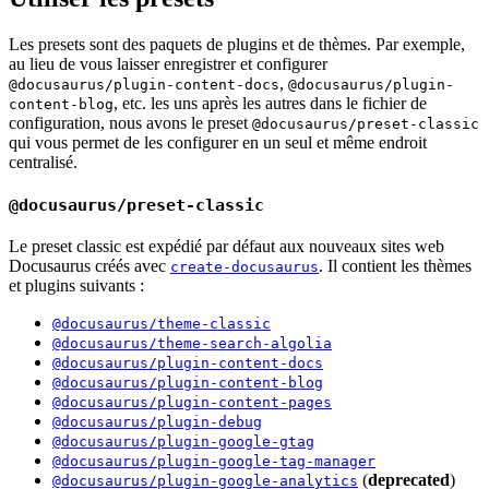
Les presets sont des paquets de plugins et de thèmes. Par exemple,
au lieu de vous laisser enregistrer et configurer
,
@docusaurus/plugin-content-docs
@docusaurus/plugin-
, etc. les uns après les autres dans le fichier de
content-blog
configuration, nous avons le preset
@docusaurus/preset-classic
qui vous permet de les configurer en un seul et même endroit
centralisé.
@docusaurus/preset-classic
Le preset classic est expédié par défaut aux nouveaux sites web
Docusaurus créés avec
. Il contient les thèmes
create-docusaurus
et plugins suivants :
@docusaurus/theme-classic
@docusaurus/theme-search-algolia
@docusaurus/plugin-content-docs
@docusaurus/plugin-content-blog
@docusaurus/plugin-content-pages
@docusaurus/plugin-debug
@docusaurus/plugin-google-gtag
@docusaurus/plugin-google-tag-manager
(
deprecated
)
@docusaurus/plugin-google-analytics