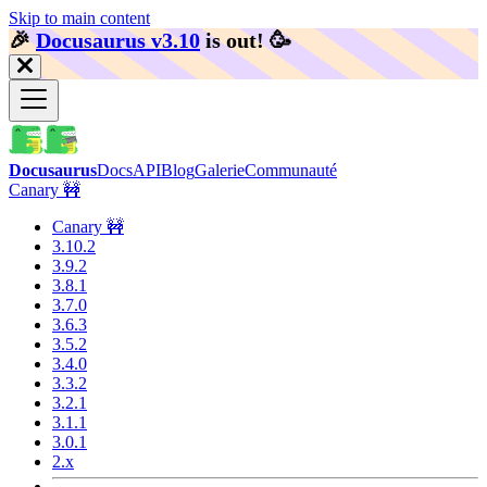
Skip to main content
🎉️
Docusaurus v3.10
is out!
🥳️
Docusaurus
Docs
API
Blog
Galerie
Communauté
Canary 🚧
Canary 🚧
3.10.2
3.9.2
3.8.1
3.7.0
3.6.3
3.5.2
3.4.0
3.3.2
3.2.1
3.1.1
3.0.1
2.x