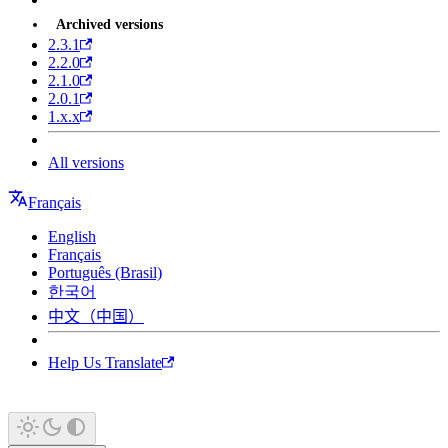
Archived versions
2.3.1
2.2.0
2.1.0
2.0.1
1.x.x
All versions
Français
English
Français
Português (Brasil)
한국어
中文（中国）
Help Us Translate