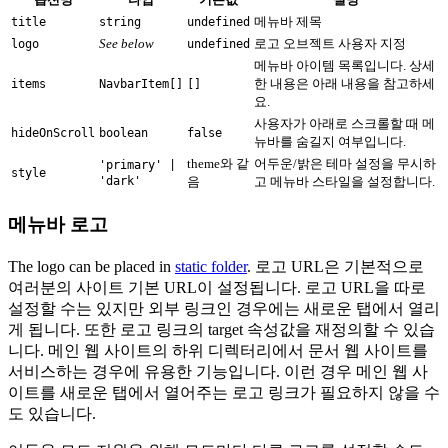
메뉴바 제목
title
string
undefined
See below
로고 오브젝트 사용자 지정
logo
undefined
메뉴바 아이템 목록입니다. 상세
한 내용은 아래 내용을 참고하세
items
NavbarItem[]
[]
요.
사용자가 아래로 스크롤할 때 메
hideOnScroll
boolean
false
뉴바를 숨길지 여부입니다.
theme와 같
어두운/밝은 테마 설정을 무시하
'primary' |
style
'dark'
음
고 메뉴바 스타일을 설정합니다.
메뉴바 로고
The logo can be placed in
static folder
. 로고 URL은 기본적으로
여러분의 사이트 기본 URL이 설정됩니다. 로고 URL을 따로
설정할 수는 있지만 외부 링크인 경우에는 새로운 탭에서 열리
게 됩니다. 또한 로고 링크의 target 속성값을 재정의할 수 있습
니다. 메인 웹 사이트의 하위 디렉터리에서 문서 웹 사이트를
서비스하는 경우에 유용한 기능입니다. 이런 경우 메인 웹 사
이트를 새로운 탭에서 열어주는 로고 링크가 필요하지 않을 수
도 있습니다.