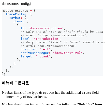
docusaurus.config.js
module
.
exports
=
{
themeConfig
:
{
navbar
:
{
items
:
[
{
to
:
'docs/introduction'
,
// Only one of "to" or "href" should be used
// href: 'https://www.facebook.com',
label
:
'Introduction'
,
// Only one of "label" or "html" should be us
// html: '<b>Introduction</b>'
position
:
'left'
,
activeBaseRegex
:
'docs/(next|v8)'
,
target
:
'_blank'
,
}
,
]
,
}
,
}
,
}
;
메뉴바 드롭다운
Navbar items of the type
has the additional
field,
dropdown
items
an inner array of navbar items.
Navbar dropdown items only accept the following
"link-like" item