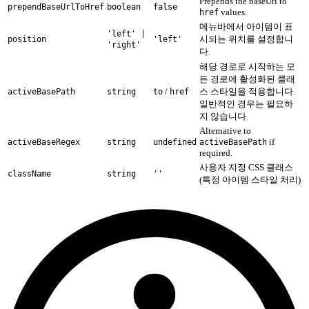
Prepends the baseUrl to
prependBaseUrlToHref
boolean
false
values.
href
메뉴바에서 아이템이 표
'left' |
시되는 위치를 설정합니
position
'left'
'right'
다.
해당 경로로 시작하는 모
든 경로에 활성화된 클래
/
스 스타일을 적용합니다.
activeBasePath
string
to
href
일반적인 경우는 필요하
지 않습니다.
Alternative to
if
activeBaseRegex
string
undefined
activeBasePath
required.
사용자 지정 CSS 클래스
className
string
''
(특정 아이템 스타일 처리)