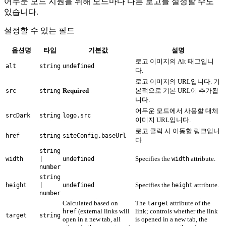
어두운 모드 지원을 위해 모드마다 다른 로고를 설정할 수도
있습니다.
설정할 수 있는 필드
옵션명
타입
기본값
설명
로고 이미지의 Alt 태그입니
alt
string
undefined
다.
로고 이미지의 URL입니다. 기
Required
본적으로 기본 URL이 추가됩
src
string
니다.
어두운 모드에서 사용할 대체
srcDark
string
logo.src
이미지 URL입니다.
로고 클릭 시 이동할 링크입니
href
string
siteConfig.baseUrl
다.
string
Specifies the
attribute.
width
|
undefined
width
number
string
Specifies the
attribute.
height
|
undefined
height
number
Calculated based on
The
attribute of the
target
(external links will
link; controls whether the link
href
target
string
open in a new tab, all
is opened in a new tab, the