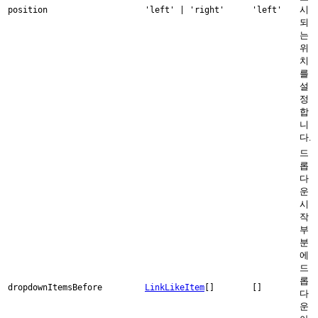
시
position
'left' | 'right'
'left'
되
는
위
치
를
설
정
합
니
다.
드
롭
다
운
시
작
부
분
에
드
롭
dropdownItemsBefore
LinkLikeItem
[]
[]
다
운