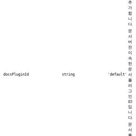
추
가
합
니
다.
문
서
버
전
이
속
한
문
docsPluginId
string
'default'
서
플
러
그
인
ID
입
니
다.
문
서
를