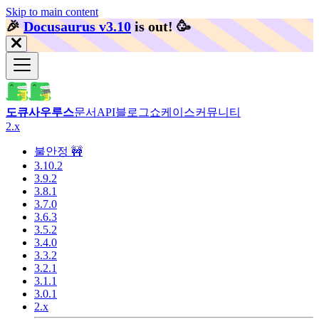
Skip to main content
🎉️
Docusaurus v3.10
is out!
🥳️
도큐사우루스
문서
API
블로그
쇼케이스
커뮤니티
2.x
불안정 🚧
3.10.2
3.9.2
3.8.1
3.7.0
3.6.3
3.5.2
3.4.0
3.3.2
3.2.1
3.1.1
3.0.1
2.x