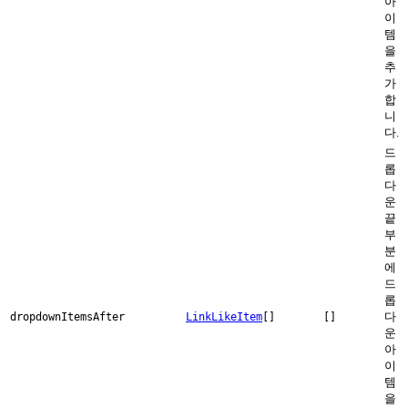
아
이
템
을
추
가
합
니
다.
드
롭
다
운
끝
부
분
에
드
롭
다
dropdownItemsAfter
LinkLikeItem
[]
[]
운
아
이
템
을