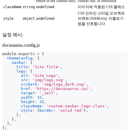
others in the current one).
current one, or otherwise.
이미지에 적용된 CSS 클래스
className
string
undefined
CSS 인라인 스타일 오브젝트.
리액트/JSX에서는 카멜표기
style
object
undefined
법을 선호합니다.
설정 예시:
docusaurus.config.js
module
.
exports
=
{
themeConfig
:
{
navbar
:
{
title
:
'Site Title'
,
logo
:
{
alt
:
'Site Logo'
,
src
:
'img/logo.svg'
,
srcDark
:
'img/logo_dark.svg'
,
href
:
'https://docusaurus.io/'
,
target
:
'_self'
,
width
:
32
,
height
:
32
,
className
:
'custom-navbar-logo-class'
,
style
:
{
border
:
'solid red'
}
,
}
,
}
,
}
,
}
;