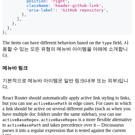
position
:
'right'
,
className
:
'header-github-link'
,
'aria-label'
:
'GitHub repository'
,
}
,
]
,
}
,
}
,
}
;
The items can have different behaviors based on the
field. 사
type
용할 수 있는 모든 유형의 메뉴바 아이템을 아래에 소개합니
다.
메뉴바 링크
기본적으로 메뉴바 아이템은 일반 링크(내부 또는 외부)입니
다.
React Router should automatically apply active link styling to links,
but you can use
in edge cases. For cases in which
activeBasePath
a link should be active on several different paths (such as when you
have multiple doc folders under the same sidebar), you can use
.
is a more flexible alternative
activeBaseRegex
activeBaseRegex
to
and takes precedence over it -- Docusaurus
activeBasePath
parses it into a regular expression that is tested against the current