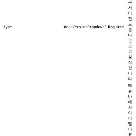
문
서
버
전
드
Required
type
'docsVersionDropdown'
롭
다
운
으
로
설
정
합
니
다.
메
뉴
바
에
서
아
이
템
이
표