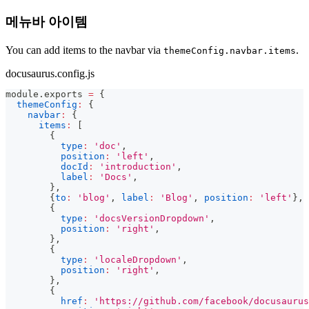
메뉴바 아이템
You can add items to the navbar via
.
themeConfig.navbar.items
docusaurus.config.js
module
.
exports
=
{
themeConfig
:
{
navbar
:
{
items
:
[
{
type
:
'doc'
,
position
:
'left'
,
docId
:
'introduction'
,
label
:
'Docs'
,
}
,
{
to
:
'blog'
,
label
:
'Blog'
,
position
:
'left'
}
,
{
type
:
'docsVersionDropdown'
,
position
:
'right'
,
}
,
{
type
:
'localeDropdown'
,
position
:
'right'
,
}
,
{
href
:
'https://github.com/facebook/docusaurus