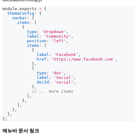
module
.
exports
=
{
themeConfig
:
{
navbar
:
{
items
:
[
{
type
:
'dropdown'
,
label
:
'Community'
,
position
:
'left'
,
items
:
[
{
label
:
'Facebook'
,
href
:
'https://www.facebook.com'
,
}
,
{
type
:
'doc'
,
label
:
'Social'
,
docId
:
'social'
,
}
,
// ... more items
]
,
}
,
]
,
}
,
}
,
}
;
메뉴바 문서 링크