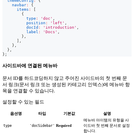
themeConfig
:
{
navbar
:
{
items
:
[
{
type
:
'doc'
,
position
:
'left'
,
docId
:
'introduction'
,
label
:
'Docs'
,
}
,
]
,
}
,
}
,
}
;
사이드바에 연결된 메뉴바
문서 ID를 하드코딩하지 않고 주어진 사이드바의 첫 번째 문
서 링크(문서 링크 또는 생성된 카테고리 인덱스)에 메뉴바 항
목을 연결할 수 있습니다.
설정할 수 있는 필드
옵션명
타입
기본값
설명
메뉴바 아이템의 유형을 사
Required
이드바 첫 번째 문서로 설정
type
'docSidebar'
합니다.