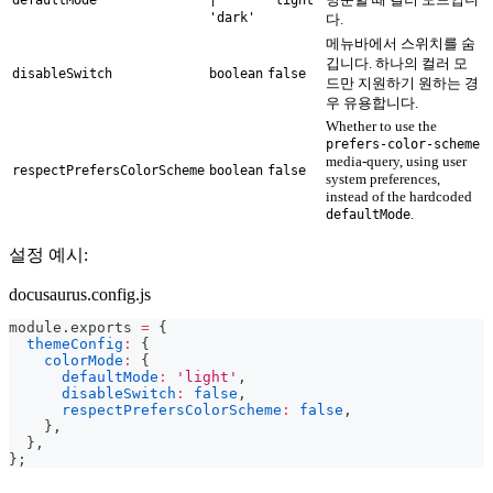
'dark'
다.
메뉴바에서 스위치를 숨
깁니다. 하나의 컬러 모
disableSwitch
boolean
false
드만 지원하기 원하는 경
우 유용합니다.
Whether to use the
prefers-color-scheme
media-query, using user
respectPrefersColorScheme
boolean
false
system preferences,
instead of the hardcoded
.
defaultMode
설정 예시:
docusaurus.config.js
module
.
exports
=
{
themeConfig
:
{
colorMode
:
{
defaultMode
:
'light'
,
disableSwitch
:
false
,
respectPrefersColorScheme
:
false
,
}
,
}
,
}
;