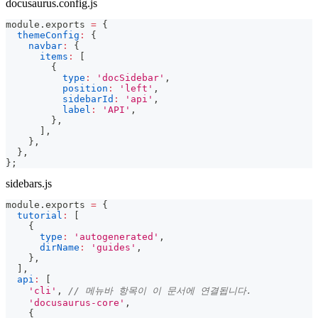
docusaurus.config.js
module
.
exports
=
{
themeConfig
:
{
navbar
:
{
items
:
[
{
type
:
'docSidebar'
,
position
:
'left'
,
sidebarId
:
'api'
,
label
:
'API'
,
}
,
]
,
}
,
}
,
}
;
sidebars.js
module
.
exports
=
{
tutorial
:
[
{
type
:
'autogenerated'
,
dirName
:
'guides'
,
}
,
]
,
api
:
[
'cli'
,
// 메뉴바 항목이 이 문서에 연결됩니다.
'docusaurus-core'
,
{