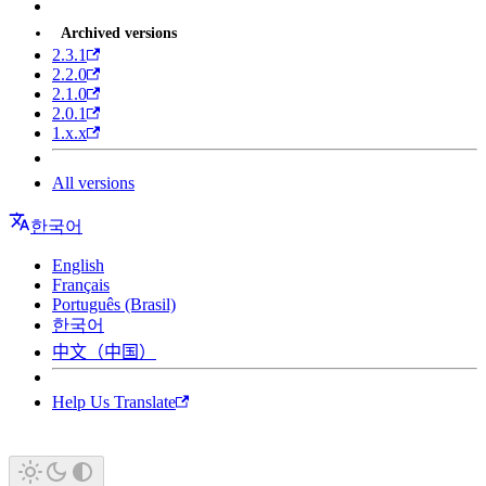
Archived versions
2.3.1
2.2.0
2.1.0
2.0.1
1.x.x
All versions
한국어
English
Français
Português (Brasil)
한국어
中文（中国）
Help Us Translate