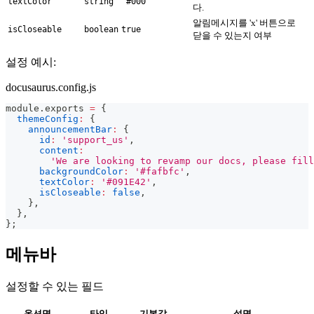
textColor
string
'#000'
다.
알림메시지를 'x' 버튼으로
isCloseable
boolean
true
닫을 수 있는지 여부
설정 예시:
docusaurus.config.js
module
.
exports
=
{
themeConfig
:
{
announcementBar
:
{
id
:
'support_us'
,
content
:
'We are looking to revamp our docs, please fill
backgroundColor
:
'#fafbfc'
,
textColor
:
'#091E42'
,
isCloseable
:
false
,
}
,
}
,
}
;
메뉴바
설정할 수 있는 필드
옵션명
타입
기본값
설명