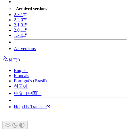
Archived versions
2.3.1
2.2.0
2.1.0
2.0.1
1.x.x
All versions
한국어
English
Français
Português (Brasil)
한국어
中文（中国）
Help Us Translate