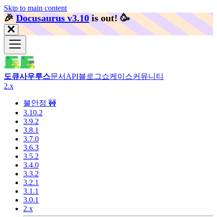
Skip to main content
🎉️
Docusaurus v3.10
is out!
🥳️
도큐사우루스
문서
API
블로그
쇼케이스
커뮤니티
2.x
불안정 🚧
3.10.2
3.9.2
3.8.1
3.7.0
3.6.3
3.5.2
3.4.0
3.3.2
3.2.1
3.1.1
3.0.1
2.x