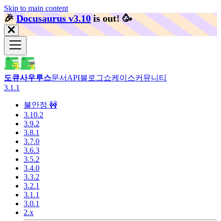
Skip to main content
🎉️
Docusaurus v3.10
is out!
🥳️
도큐사우루스
문서
API
블로그
쇼케이스
커뮤니티
3.1.1
불안정 🚧
3.10.2
3.9.2
3.8.1
3.7.0
3.6.3
3.5.2
3.4.0
3.3.2
3.2.1
3.1.1
3.0.1
2.x