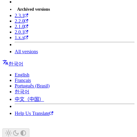
Archived versions
2.3.1
2.2.0
2.1.0
2.0.1
1.x.x
All versions
한국어
English
Français
Português (Brasil)
한국어
中文（中国）
Help Us Translate