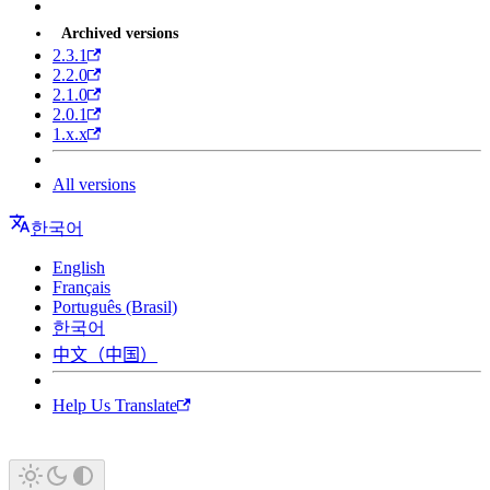
Archived versions
2.3.1
2.2.0
2.1.0
2.0.1
1.x.x
All versions
한국어
English
Français
Português (Brasil)
한국어
中文（中国）
Help Us Translate