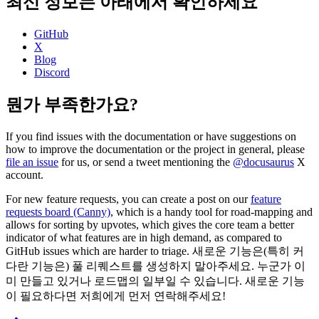
최신 정보는 아래에서 확인하세요
GitHub
X
Blog
Discord
뭔가 부족한가요?
If you find issues with the documentation or have suggestions on
how to improve the documentation or the project in general, please
file an issue
for us, or send a tweet mentioning the
@docusaurus
X
account.
For new feature requests, you can create a post on our
feature
requests board (Canny)
, which is a handy tool for road-mapping and
allows for sorting by upvotes, which gives the core team a better
indicator of what features are in high demand, as compared to
GitHub issues which are harder to triage. 새로운 기능은(특히 커
다란 기능은) 풀 리퀘스트를 생성하지 말아주세요. 누군가 이
미 만들고 있거나 로드맵의 일부일 수 있습니다. 새로운 기능
이 필요하다면 저희에게 먼저 연락해주세요!