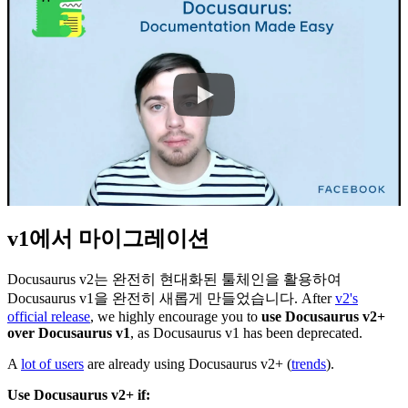
v1에서 마이그레이션
Docusaurus v2는 완전히 현대화된 툴체인을 활용하여
Docusaurus v1을 완전히 새롭게 만들었습니다. After
v2's
official release
, we highly encourage you to
use Docusaurus v2+
over Docusaurus v1
, as Docusaurus v1 has been deprecated.
A
lot of users
are already using Docusaurus v2+ (
trends
).
Use Docusaurus v2+ if: