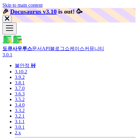
Skip to main content
🎉️
Docusaurus v3.10
is out!
🥳️
도큐사우루스
문서
API
블로그
쇼케이스
커뮤니티
3.0.1
불안정 🚧
3.10.2
3.9.2
3.8.1
3.7.0
3.6.3
3.5.2
3.4.0
3.3.2
3.2.1
3.1.1
3.0.1
2.x