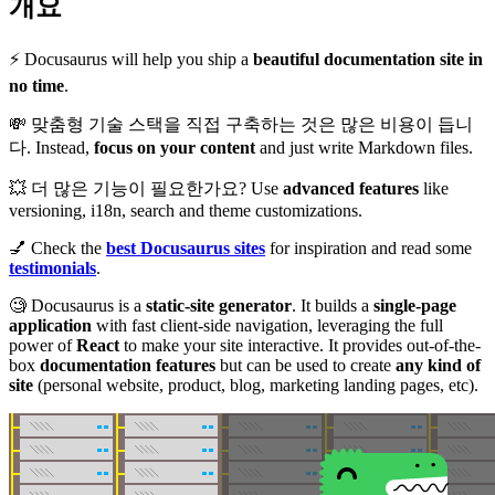
개요
⚡️ Docusaurus will help you ship a
beautiful documentation site in
no time
.
💸 맞춤형 기술 스택을 직접 구축하는 것은 많은 비용이 듭니
다. Instead,
focus on your content
and just write Markdown files.
💥 더 많은 기능이 필요한가요? Use
advanced features
like
versioning, i18n, search and theme customizations.
💅 Check the
best Docusaurus sites
for inspiration and read some
testimonials
.
🧐 Docusaurus is a
static-site generator
. It builds a
single-page
application
with fast client-side navigation, leveraging the full
power of
React
to make your site interactive. It provides out-of-the-
box
documentation features
but can be used to create
any kind of
site
(personal website, product, blog, marketing landing pages, etc).