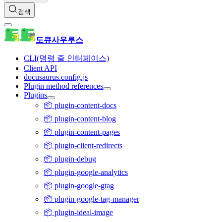
검색
도큐사우루스
CLI(명령 줄 인터페이스)
Client API
docusaurus.config.js
Plugin method references
Plugins
📦 plugin-content-docs
📦 plugin-content-blog
📦 plugin-content-pages
📦 plugin-client-redirects
📦 plugin-debug
📦 plugin-google-analytics
📦 plugin-google-gtag
📦 plugin-google-tag-manager
📦 plugin-ideal-image