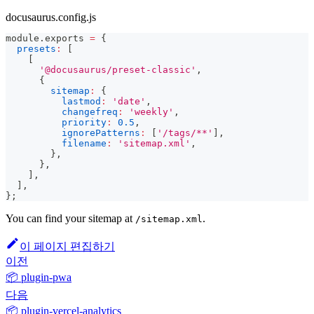
docusaurus.config.js
module
.
exports
=
{
presets
:
[
[
'@docusaurus/preset-classic'
,
{
sitemap
:
{
lastmod
:
'date'
,
changefreq
:
'weekly'
,
priority
:
0.5
,
ignorePatterns
:
[
'/tags/**'
]
,
filename
:
'sitemap.xml'
,
}
,
}
,
]
,
]
,
}
;
You can find your sitemap at
.
/sitemap.xml
이 페이지 편집하기
이전
📦 plugin-pwa
다음
📦 plugin-vercel-analytics