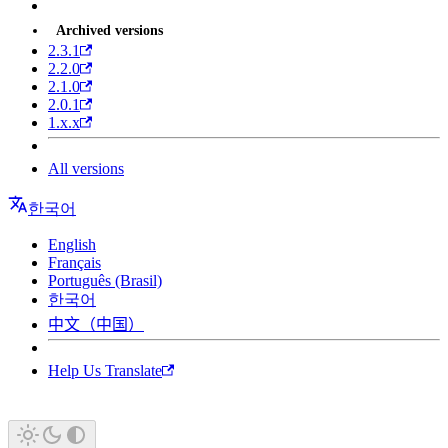
Archived versions
2.3.1
2.2.0
2.1.0
2.0.1
1.x.x
All versions
한국어
English
Français
Português (Brasil)
한국어
中文（中国）
Help Us Translate