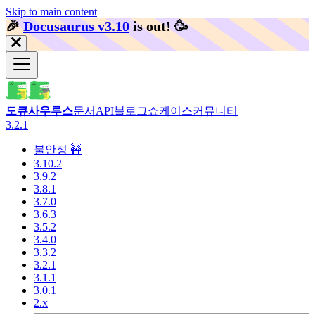
Skip to main content
🎉️
Docusaurus v3.10
is out!
🥳️
도큐사우루스
문서
API
블로그
쇼케이스
커뮤니티
3.2.1
불안정 🚧
3.10.2
3.9.2
3.8.1
3.7.0
3.6.3
3.5.2
3.4.0
3.3.2
3.2.1
3.1.1
3.0.1
2.x