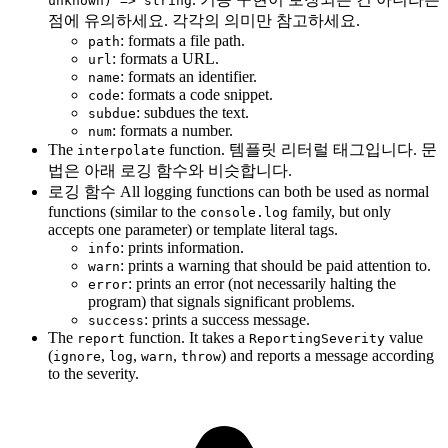
unknown) => string
점에 유의하세요. 각각의 의미만 참고하세요.
: formats a file path.
path
: formats a URL.
url
: formats an identifier.
name
: formats a code snippet.
code
: subdues the text.
subdue
: formats a number.
num
The
function. 템플릿 리터럴 태그입니다. 문
interpolate
법은 아래 로깅 함수와 비슷합니다.
로깅 함수 All logging functions can both be used as normal
functions (similar to the
family, but only
console.log
accepts one parameter) or template literal tags.
: prints information.
info
: prints a warning that should be paid attention to.
warn
: prints an error (not necessarily halting the
error
program) that signals significant problems.
: prints a success message.
success
The
function. It takes a
value
report
ReportingSeverity
(
,
,
,
) and reports a message according
ignore
log
warn
throw
to the severity.