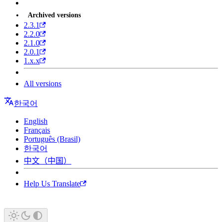
Archived versions
2.3.1
2.2.0
2.1.0
2.0.1
1.x.x
All versions
한국어
English
Français
Português (Brasil)
한국어
中文（中国）
Help Us Translate