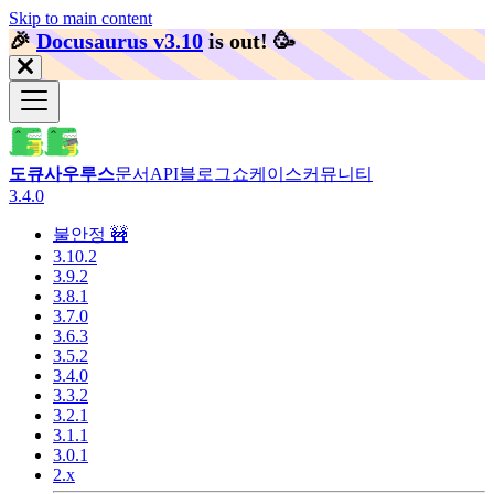
Skip to main content
🎉️
Docusaurus v3.10
is out!
🥳️
도큐사우루스
문서
API
블로그
쇼케이스
커뮤니티
3.4.0
불안정 🚧
3.10.2
3.9.2
3.8.1
3.7.0
3.6.3
3.5.2
3.4.0
3.3.2
3.2.1
3.1.1
3.0.1
2.x