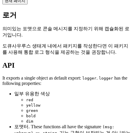
현재 페이지
로거
의미있는 포맷으로 콘솔 메시지를 지정하기 위해 캡슐화된 로
거입니다.
도큐사우루스 생태계 내에서 패키지를 작성한다면 이 패키지
를 사용해 통합 로그 형식을 제공하는 것을 권장합니다.
API
It exports a single object as default export:
.
has the
logger
logger
following properties:
일부 유용한 색상
red
yellow
green
bold
dim
포맷터. These functions all have the signature
(msg:
. 기능 구현이 보장되는 건 아니라는