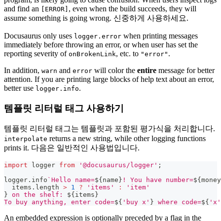
and find an
, even when the build succeeds, they will
[ERROR]
assume something is going wrong. 신중하게 사용하세요.
Docusaurus only uses
when printing messages
logger.error
immediately before throwing an error, or when user has set the
reporting severity of
, etc. to
.
onBrokenLink
"error"
In addition,
and
will color the
entire
message for better
warn
error
attention. If you are printing large blocks of help text about an error,
better use
.
logger.info
템플릿 리터럴 태그 사용하기
템플릿 리터럴 태그는 템플릿과 포함된 평가식을 처리합니다.
returns a new string, while other logging functions
interpolate
prints it. 다음은 일반적인 사용법입니다.
import
logger
from
'@docusaurus/logger'
;
logger
.
info
`
Hello name=
${
name
}
! You have number=
${
money
  items
.
length
>
1
?
'items'
:
'item'
}
 on the shelf: 
${
items
}
To buy anything, enter code=
${
'buy x'
}
 where code=
${
'x'
An embedded expression is optionally preceded by a flag in the