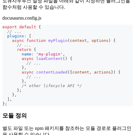
도큐사우루스 설정 파일을 아래와 같이 지정하면 플러그인을
함수처럼 사용할 수 있습니다.
docusaurus.config.js
export
default
{
// ...
plugins
:
[
async
function
myPlugin
(
context
,
 options
)
{
// ...
return
{
name
:
'my-plugin'
,
async
loadContent
(
)
{
// ...
}
,
async
contentLoaded
(
{
content
,
 actions
}
)
{
// ...
}
,
/* other lifecycle API */
}
;
}
,
]
,
}
;
모듈 정의
별도 파일 또는 npm 패키지를 참조하는 모듈 경로로 플러그인
을 사용할 수 있습니다.