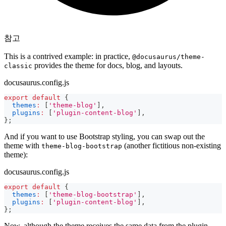
참고
This is a contrived example: in practice,
@docusaurus/theme-
provides the theme for docs, blog, and layouts.
classic
docusaurus.config.js
export
default
{
themes
:
[
'theme-blog'
]
,
plugins
:
[
'plugin-content-blog'
]
,
}
;
And if you want to use Bootstrap styling, you can swap out the
theme with
(another fictitious non-existing
theme-blog-bootstrap
theme):
docusaurus.config.js
export
default
{
themes
:
[
'theme-blog-bootstrap'
]
,
plugins
:
[
'plugin-content-blog'
]
,
}
;
Now, although the theme receives the same data from the plugin,