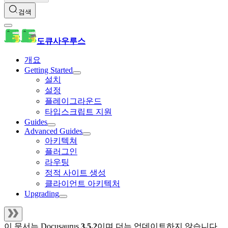
검색
도큐사우루스
개요
Getting Started
설치
설정
플레이그라운드
타입스크립트 지원
Guides
Advanced Guides
아키텍쳐
플러그인
라우팅
정적 사이트 생성
클라이언트 아키텍처
Upgrading
이 문서는
Docusaurus
3.5.2
이며 더는 업데이트하지 않습니다.