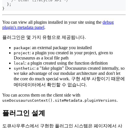
/* other lifecycle API */
}
;
}
You can view all plugins installed in your site using the
debug
plugin's metadata panel
.
플러그인은 몇 가지 유형으로 제공됩니다.
: an external package you installed
package
: a plugin you created in your project, given to
project
Docusaurus as a local file path
: a plugin created using the function definition
local
: a "fake plugin" Docusaurus created internally, so
synthetic
we take advantage of our modular architecture and don't let
the core do much special work. 구현 세부 사항이기 때문에
메타데이터에서 확인할 수 없습니다.
You can access them on the client side with
.
useDocusaurusContext().siteMetadata.pluginVersions
플러그인 설계
도큐사우루스에서 구현한 플러그인 시스템은 페이지에서 사