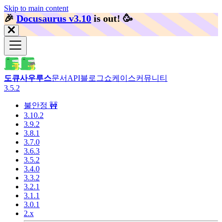
Skip to main content
🎉️
Docusaurus v3.10
is out!
🥳️
도큐사우루스
문서
API
블로그
쇼케이스
커뮤니티
3.5.2
불안정 🚧
3.10.2
3.9.2
3.8.1
3.7.0
3.6.3
3.5.2
3.4.0
3.3.2
3.2.1
3.1.1
3.0.1
2.x