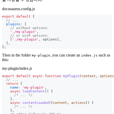
docusaurus.config.js
export
default
{
// ...
plugins
:
[
// without options:
'./my-plugin'
,
// or with options:
[
'./my-plugin'
,
 options
]
,
]
,
}
;
Then in the folder
, you can create an
such as
my-plugin
index.js
this:
my-plugin/index.js
export
default
async
function
myPlugin
(
context
,
 options
// ...
return
{
name
:
'my-plugin'
,
async
loadContent
(
)
{
/* ... */
}
,
async
contentLoaded
(
{
content
,
 actions
}
)
{
/* ... */
}
,