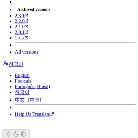
Archived versions
2.3.1
2.2.0
2.1.0
2.0.1
1.x.x
All versions
한국어
English
Français
Português (Brasil)
한국어
中文（中国）
Help Us Translate