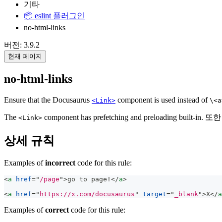
기타
📦 eslint 플러그인
no-html-links
버전: 3.9.2
현재 페이지
no-html-links
Ensure that the Docusaurus
component is used instead of
<Link>
\<a
The
component has prefetching and preload
<Link>
상세 규칙
Examples of
incorrect
code for this rule:
<
a
href
=
"
/page
"
>
go to page!
</
a
>
<
a
href
=
"
https://x.com/docusaurus
"
target
=
"
_blank
"
>
X
</
a
Examples of
correct
code for this rule: