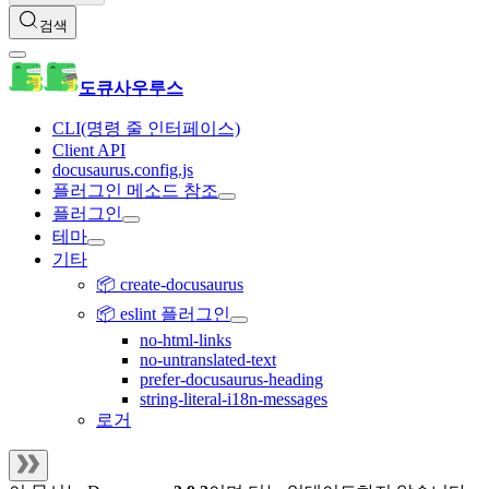
검색
도큐사우루스
CLI(명령 줄 인터페이스)
Client API
docusaurus.config.js
플러그인 메소드 참조
플러그인
테마
기타
📦 create-docusaurus
📦 eslint 플러그인
no-html-links
no-untranslated-text
prefer-docusaurus-heading
string-literal-i18n-messages
로거