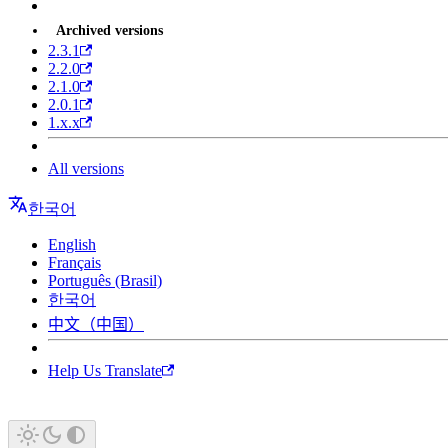
Archived versions
2.3.1
2.2.0
2.1.0
2.0.1
1.x.x
All versions
한국어
English
Français
Português (Brasil)
한국어
中文（中国）
Help Us Translate