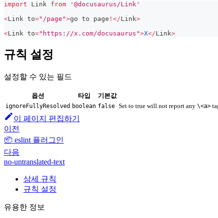
import
Link
from
'@docusaurus/Link'
<
Link
 to
=
"/page"
>
go to page
!
<
/
Link
>
<
Link
 to
=
"https://x.com/docusaurus"
>
X
<
/
Link
>
규칙 설정
설정할 수 있는 필드
옵션
타입
기본값
Set to true will not report any
ta
ignoreFullyResolved
boolean
false
\<a>
이 페이지 편집하기
이전
📦 eslint 플러그인
다음
no-untranslated-text
상세 규칙
규칙 설정
유용한 정보