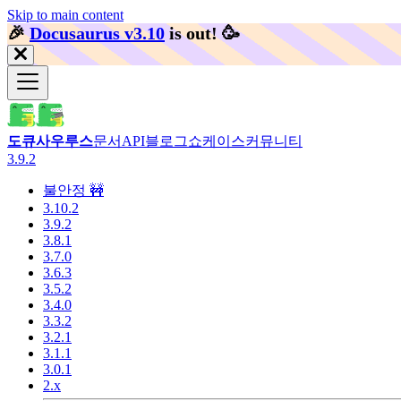
Skip to main content
🎉️
Docusaurus v3.10
is out!
🥳️
도큐사우루스
문서
API
블로그
쇼케이스
커뮤니티
3.9.2
불안정 🚧
3.10.2
3.9.2
3.8.1
3.7.0
3.6.3
3.5.2
3.4.0
3.3.2
3.2.1
3.1.1
3.0.1
2.x