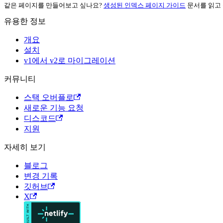
같은 페이지를 만들어보고 싶나요?
생성된 인덱스 페이지 가이드
문서를 읽고
유용한 정보
개요
설치
v1에서 v2로 마이그레이션
커뮤니티
스택 오버플로
새로운 기능 요청
디스코드
지원
자세히 보기
블로그
변경 기록
깃허브
X