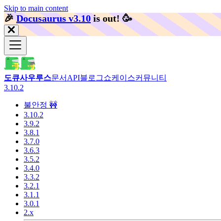
Skip to main content
🎉️
Docusaurus v3.10
is out!
🥳️
도큐사우루스
문서
API
블로그
쇼케이스
커뮤니티
3.10.2
불안정 🚧
3.10.2
3.9.2
3.8.1
3.7.0
3.6.3
3.5.2
3.4.0
3.3.2
3.2.1
3.1.1
3.0.1
2.x