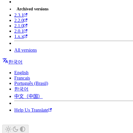
Archived versions
2.3.1
2.2.0
2.1.0
2.0.1
1.x.x
All versions
한국어
English
Français
Português (Brasil)
한국어
中文（中国）
Help Us Translate