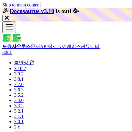
Skip to main content
🎉️
Docusaurus v3.10
is out!
🥳️
도큐사우루스
문서
API
블로그
쇼케이스
커뮤니티
3.8.1
불안정 🚧
3.10.2
3.9.2
3.8.1
3.7.0
3.6.3
3.5.2
3.4.0
3.3.2
3.2.1
3.1.1
3.0.1
2.x