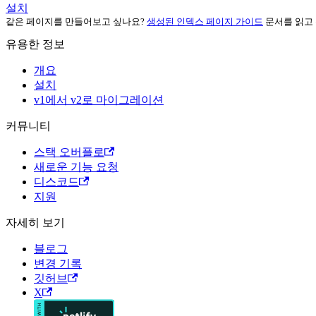
설치
같은 페이지를 만들어보고 싶나요?
생성된 인덱스 페이지 가이드
문서를 읽고
유용한 정보
개요
설치
v1에서 v2로 마이그레이션
커뮤니티
스택 오버플로
새로운 기능 요청
디스코드
지원
자세히 보기
블로그
변경 기록
깃허브
X