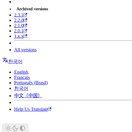
Archived versions
2.3.1
2.2.0
2.1.0
2.0.1
1.x.x
All versions
한국어
English
Français
Português (Brasil)
한국어
中文（中国）
Help Us Translate