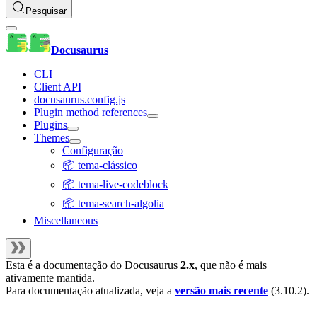
Pesquisar
Docusaurus
CLI
Client API
docusaurus.config.js
Plugin method references
Plugins
Themes
Configuração
📦 tema-clássico
📦 tema-live-codeblock
📦 tema-search-algolia
Miscellaneous
Esta é a documentação do
Docusaurus
2.x
, que não é mais
ativamente mantida.
Para documentação atualizada, veja a
versão mais recente
(
3.10.2
).