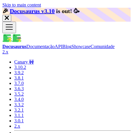
Skip to main content
🎉️
Docusaurus v3.10
is out!
🥳️
Docusaurus
Documentação
API
Blog
Showcase
Comunidade
2.x
Canary 🚧
3.10.2
3.9.2
3.8.1
3.7.0
3.6.3
3.5.2
3.4.0
3.3.2
3.2.1
3.1.1
3.0.1
2.x