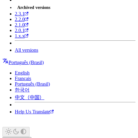
Archived versions
2.3.1
2.2.0
2.1.0
2.0.1
1.x.x
All versions
Português (Brasil)
English
Français
Português (Brasil)
한국어
中文（中国）
Help Us Translate