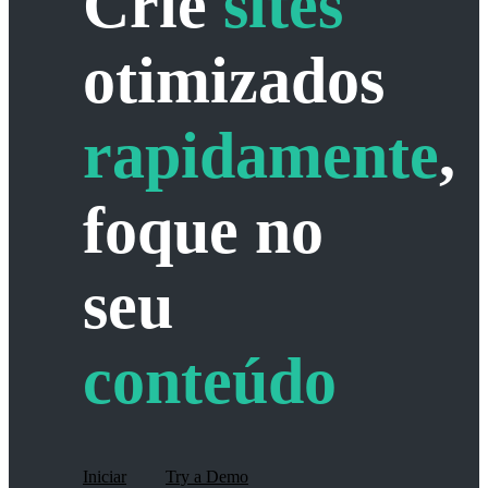
Crie
sites
otimizados
rapidamente
,
foque no
seu
conteúdo
Iniciar
Try a Demo