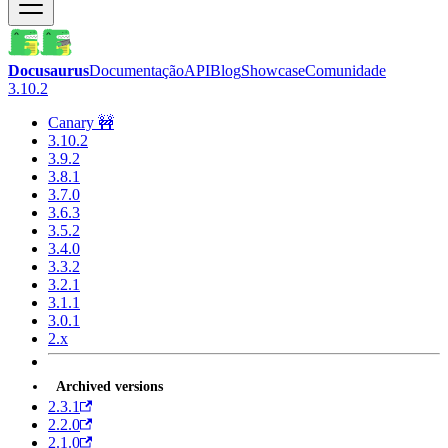
Docusaurus
Documentação
API
Blog
Showcase
Comunidade
3.10.2
Canary 🚧
3.10.2
3.9.2
3.8.1
3.7.0
3.6.3
3.5.2
3.4.0
3.3.2
3.2.1
3.1.1
3.0.1
2.x
Archived versions
2.3.1
2.2.0
2.1.0