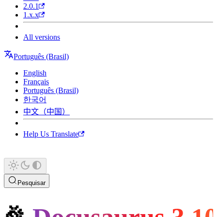
2.0.1
1.x.x
All versions
Português (Brasil)
English
Français
Português (Brasil)
한국어
中文（中国）
Help Us Translate
Pesquisar