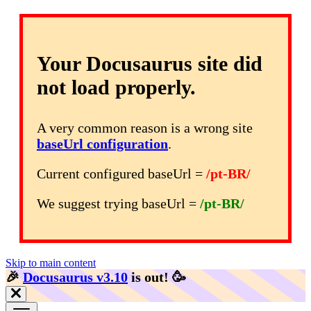
Your Docusaurus site did
not load properly.
A very common reason is a wrong site
baseUrl configuration
.
Current configured baseUrl =
/pt-BR/
We suggest trying baseUrl =
/pt-BR/
Skip to main content
🎉️
Docusaurus v3.10
is out!
🥳️