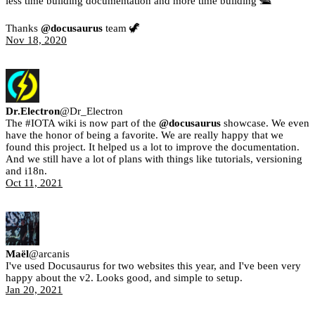
less time building documentation and more time building 🛳
Thanks
@docusaurus
team 🦖
Nov 18, 2020
Dr.Electron
@
Dr_Electron
The #IOTA wiki is now part of the
@docusaurus
showcase. We even
have the honor of being a favorite. We are really happy that we
found this project. It helped us a lot to improve the documentation.
And we still have a lot of plans with things like tutorials, versioning
and i18n.
Oct 11, 2021
Maël
@
arcanis
I've used Docusaurus for two websites this year, and I've been very
happy about the v2. Looks good, and simple to setup.
Jan 20, 2021