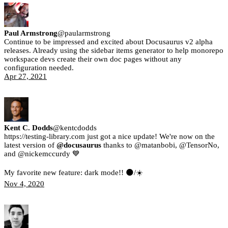
Paul Armstrong
@
paularmstrong
Continue to be impressed and excited about Docusaurus v2 alpha
releases. Already using the sidebar items generator to help monorepo
workspace devs create their own doc pages without any
configuration needed.
Apr 27, 2021
Kent C. Dodds
@
kentcdodds
https://testing-library.com just got a nice update! We're now on the
latest version of
@docusaurus
thanks to @matanbobi, @TensorNo,
and @nickemccurdy 💙
My favorite new feature: dark mode!! 🌑/☀️
Nov 4, 2020