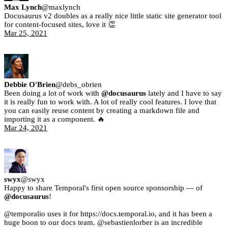
Max Lynch
@
maxlynch
Docusaurus v2 doubles as a really nice little static site generator tool
for content-focused sites, love it 👏
Mar 25, 2021
Debbie O'Brien
@
debs_obrien
Been doing a lot of work with
@docusaurus
lately and I have to say
it is really fun to work with. A lot of really cool features. I love that
you can easily reuse content by creating a markdown file and
importing it as a component. 🔥
Mar 24, 2021
swyx
@
swyx
Happy to share Temporal's first open source sponsorship — of
@docusaurus
!
@temporalio uses it for https://docs.temporal.io, and it has been a
huge boon to our docs team. @sebastienlorber is an incredible