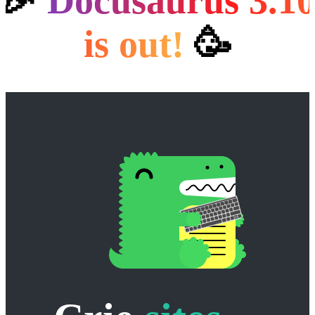
🎉
Docusaurus 3.1
is out!️
🥳