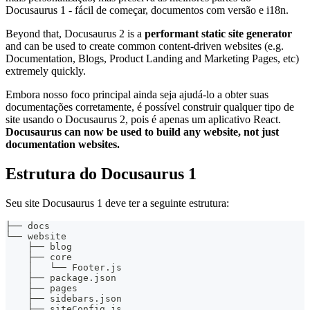
Docusaurus 1 - fácil de começar, documentos com versão e i18n.
Beyond that, Docusaurus 2 is a
performant static site generator
and can be used to create common content-driven websites (e.g.
Documentation, Blogs, Product Landing and Marketing Pages, etc)
extremely quickly.
Embora nosso foco principal ainda seja ajudá-lo a obter suas
documentações corretamente, é possível construir qualquer tipo de
site usando o Docusaurus 2, pois é apenas um aplicativo React.
Docusaurus can now be used to build any website, not just
documentation websites.
Estrutura do Docusaurus 1
Seu site Docusaurus 1 deve ter a seguinte estrutura:
├── docs
└── website
    ├── blog
    ├── core
    │   └── Footer.js
    ├── package.json
    ├── pages
    ├── sidebars.json
    ├── siteConfig.js