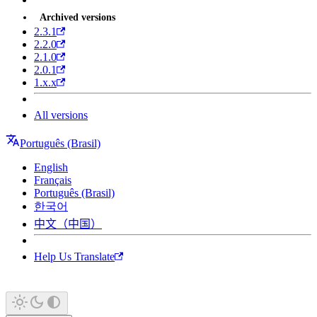
Archived versions
2.3.1
2.2.0
2.1.0
2.0.1
1.x.x
All versions
Português (Brasil)
English
Français
Português (Brasil)
한국어
中文（中国）
Help Us Translate