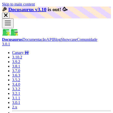
Skip to main content
🎉️
Docusaurus v3.10
is out!
🥳️
Docusaurus
Documentação
API
Blog
Showcase
Comunidade
3.0.1
Canary 🚧
3.10.2
3.9.2
3.8.1
3.7.0
3.6.3
3.5.2
3.4.0
3.3.2
3.2.1
3.1.1
3.0.1
2.x