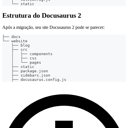
    └── static
Estrutura do Docusaurus 2
Após a migração, seu site Docusaurus 2 pode se parecer:
├── docs
└── website
    ├── blog
    ├── src
    │   ├── components
    │   ├── css
    │   └── pages
    ├── static
    ├── package.json
    ├── sidebars.json
    ├── docusaurus.config.js