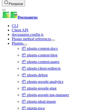
Pesquisar
Docusaurus
CLI
Client API
docusaurus.config.js
Plugin method references
Plugins
📦 plugin-content-docs
📦 plugin-content-blog
📦 plugin-content-pages
📦 plugin-client-redirects
📦 plugin-debug
📦 plugin-google-analytics
📦 plugin-google-gtag
📦 plugin-google-tag-manager
📦 plugin-ideal-image
📦 plugin-pwa