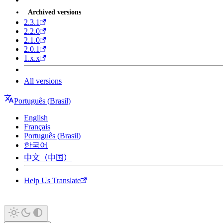
Archived versions
2.3.1
2.2.0
2.1.0
2.0.1
1.x.x
All versions
Português (Brasil)
English
Français
Português (Brasil)
한국어
中文（中国）
Help Us Translate