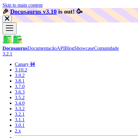
Skip to main content
🎉️
Docusaurus v3.10
is out!
🥳️
Docusaurus
Documentação
API
Blog
Showcase
Comunidade
3.2.1
Canary 🚧
3.10.2
3.9.2
3.8.1
3.7.0
3.6.3
3.5.2
3.4.0
3.3.2
3.2.1
3.1.1
3.0.1
2.x