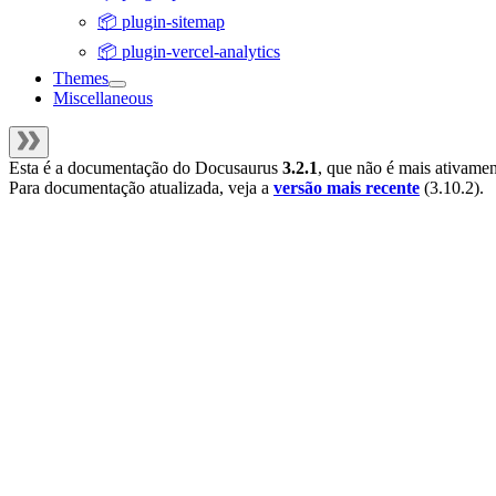
📦 plugin-sitemap
📦 plugin-vercel-analytics
Themes
Miscellaneous
Esta é a documentação do
Docusaurus
3.2.1
, que não é mais ativame
Para documentação atualizada, veja a
versão mais recente
(
3.10.2
).