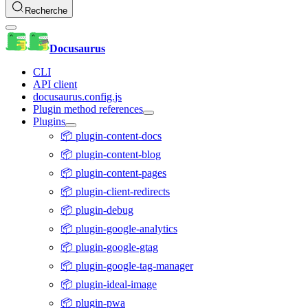
Recherche
Docusaurus
CLI
API client
docusaurus.config.js
Plugin method references
Plugins
📦 plugin-content-docs
📦 plugin-content-blog
📦 plugin-content-pages
📦 plugin-client-redirects
📦 plugin-debug
📦 plugin-google-analytics
📦 plugin-google-gtag
📦 plugin-google-tag-manager
📦 plugin-ideal-image
📦 plugin-pwa