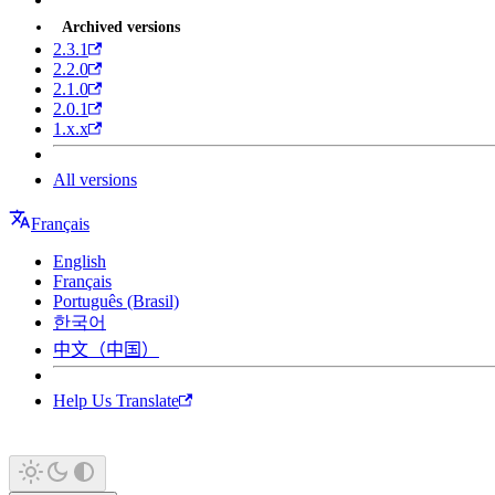
Archived versions
2.3.1
2.2.0
2.1.0
2.0.1
1.x.x
All versions
Français
English
Français
Português (Brasil)
한국어
中文（中国）
Help Us Translate