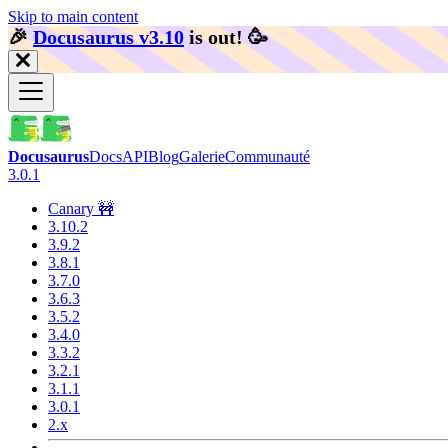
Skip to main content
🎉️
Docusaurus v3.10
is out!
🥳️
Docusaurus
Docs
API
Blog
Galerie
Communauté
3.0.1
Canary 🚧
3.10.2
3.9.2
3.8.1
3.7.0
3.6.3
3.5.2
3.4.0
3.3.2
3.2.1
3.1.1
3.0.1
2.x