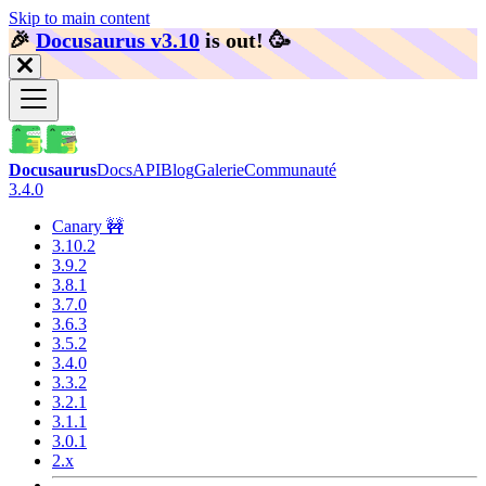
Skip to main content
🎉️
Docusaurus v3.10
is out!
🥳️
Docusaurus
Docs
API
Blog
Galerie
Communauté
3.4.0
Canary 🚧
3.10.2
3.9.2
3.8.1
3.7.0
3.6.3
3.5.2
3.4.0
3.3.2
3.2.1
3.1.1
3.0.1
2.x