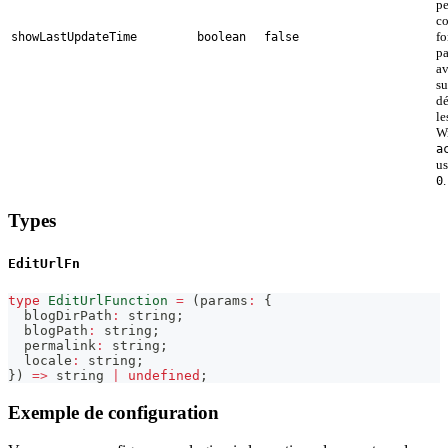
pe
co
fo
showLastUpdateTime
boolean
false
pa
av
su
dé
le
W
a
us
.
0
Types
EditUrlFn
type
EditUrlFunction
=
(
params
:
{
  blogDirPath
:
string
;
  blogPath
:
string
;
  permalink
:
string
;
  locale
:
string
;
}
)
=>
string
|
undefined
;
Exemple de configuration