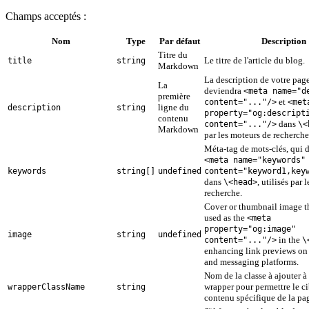
Champs acceptés :
Nom
Type
Par défaut
Description
Titre du
Le titre de l'article du blog.
title
string
Markdown
La description de votre pag
La
deviendra
<meta name="d
première
et
content="..."/>
<met
ligne du
description
string
property="og:descript
contenu
dans
content="..."/>
\<
Markdown
par les moteurs de recherche
Méta-tag de mots-clés, qui 
<meta name="keywords"
keywords
string[]
undefined
content="keyword1,key
dans
, utilisés par 
\<head>
recherche.
Cover or thumbnail image th
used as the
<meta
property="og:image"
image
string
undefined
in the
content="..."/>
\
enhancing link previews on
and messaging platforms.
Nom de la classe à ajouter à
wrapper pour permettre le c
wrapperClassName
string
contenu spécifique de la pa