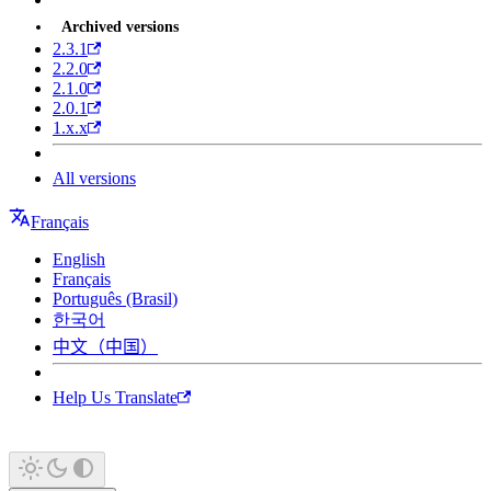
Archived versions
2.3.1
2.2.0
2.1.0
2.0.1
1.x.x
All versions
Français
English
Français
Português (Brasil)
한국어
中文（中国）
Help Us Translate