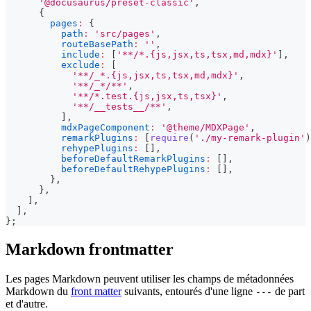
'@docusaurus/preset-classic'
,
{
pages
:
{
path
:
'src/pages'
,
routeBasePath
:
''
,
include
:
[
'**/*.{js,jsx,ts,tsx,md,mdx}'
]
,
exclude
:
[
'**/_*.{js,jsx,ts,tsx,md,mdx}'
,
'**/_*/**'
,
'**/*.test.{js,jsx,ts,tsx}'
,
'**/__tests__/**'
,
]
,
mdxPageComponent
:
'@theme/MDXPage'
,
remarkPlugins
:
[
require
(
'./my-remark-plugin'
)
rehypePlugins
:
[
]
,
beforeDefaultRemarkPlugins
:
[
]
,
beforeDefaultRehypePlugins
:
[
]
,
}
,
}
,
]
,
]
,
}
;
Markdown frontmatter
Les pages Markdown peuvent utiliser les champs de métadonnées
Markdown du
front matter
suivants, entourés d'une ligne
de part
---
et d'autre.