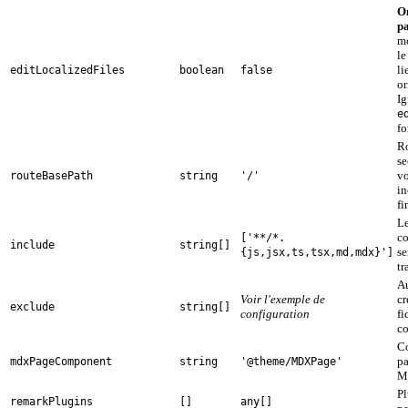
O
p
mo
le
li
editLocalizedFiles
boolean
false
or
Ig
e
fo
R
se
vo
routeBasePath
string
'/'
in
fi
Le
co
['**/*.
include
string[]
se
{js,jsx,ts,tsx,md,mdx}']
tr
Au
Voir l'exemple de
cr
exclude
string[]
configuration
fi
co
Co
pa
mdxPageComponent
string
'@theme/MDXPage'
M
P
remarkPlugins
[]
any[]