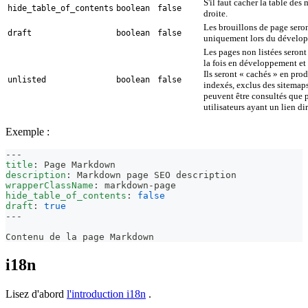
S'il faut cacher la table des 
hide_table_of_contents
boolean
false
droite.
Les brouillons de page sero
draft
boolean
false
uniquement lors du dévelo
Les pages non listées seront
la fois en développement et
Ils seront « cachés » en pro
unlisted
boolean
false
indexés, exclus des sitemaps
peuvent être consultés que p
utilisateurs ayant un lien dir
Exemple :
---
title
:
 Page Markdown
description
:
 Markdown page SEO description
wrapperClassName
:
 markdown
-
page
hide_table_of_contents
:
false
draft
:
true
---
Contenu de la page Markdown
i18n
Lisez d'abord
l'introduction i18n
.