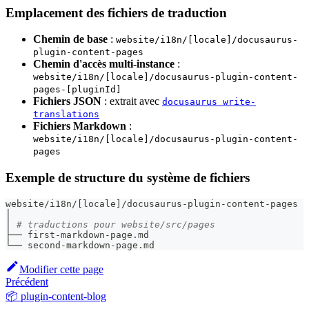
Emplacement des fichiers de traduction
Chemin de base
:
website/i18n/[locale]/docusaurus-
plugin-content-pages
Chemin d'accès multi-instance
:
website/i18n/[locale]/docusaurus-plugin-content-
pages-[pluginId]
Fichiers JSON
: extrait avec
docusaurus write-
translations
Fichiers Markdown
:
website/i18n/[locale]/docusaurus-plugin-content-
pages
Exemple de structure du système de fichiers
website/i18n/
[
locale
]
/docusaurus-plugin-content-pages
│
│ 
# traductions pour website/src/pages
├── first-markdown-page.md
└── second-markdown-page.md
Modifier cette page
Précédent
📦 plugin-content-blog