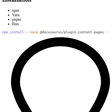
npm
Yarn
pnpm
Bun
npm
install
--save
 @docusaurus/plugin-content-pages