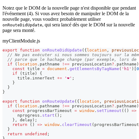
Notez que le DOM de la nouvelle page n'est disponible que pendant
l'événement (4). Si vous avez besoin de manipuler le DOM de la
nouvelle page, vous voudrez probablement utiliser
, qui sera lancé dès que le DOM sur la nouvelle
onRouteDidUpdate
page sera monté.
myClientModule.js
export
function
onRouteDidUpdate
(
{
location
,
 previousLoc
// Ne pas exécuter si nous sommes toujours sur la mê
// parce que le hachage change (par exemple, lors de 
if
(
location
.
pathname
!==
 previousLocation
?.
pathname
)
const
 title 
=
document
.
getElementsByTagName
(
'h1'
)
[
0
if
(
title
)
{
      title
.
innerText
+=
'❤️'
;
}
}
}
export
function
onRouteUpdate
(
{
location
,
 previousLocati
if
(
location
.
pathname
!==
 previousLocation
?.
pathname
)
const
 progressBarTimeout 
=
window
.
setTimeout
(
(
)
=>
      nprogress
.
start
(
)
;
}
,
 delay
)
;
return
(
)
=>
window
.
clearTimeout
(
progressBarTimeout
}
return
undefined
;
}