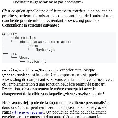
Docusaurus (généralement pas nécessaire).
C'est ce qu'on appelle une
architecture en couches
: une couche de
priorité supérieure fournissant le composant ferait de l'ombre à une
couche de priorité inférieure, rendant le swizzling possible.
Considérons la structure suivante :
website
├── node_modules
│   └── @docusaurus/theme-classic
│       └── theme
│           └── Navbar.js
└── src
    └── theme
        └── Navbar.js
est prioritaire lorsque
website/src/theme/Navbar.js
est importé. Ce comportement est appelé
@theme/Navbar
« swizzling de composant ». Si vous êtes familier avec Objective C
où l'implémentation d'une fonction peut être permutée pendant
l'exécution, c'est exactement le même concept ici avec le
changement de la cible vers laquelle
pointe !
@theme/Navbar
Nous avons déjà parlé de la façon dont le « thème personnalisé »
dans
peut réutiliser un composant de thème grâce à
src/theme
l'alias
. Un paquet de thème peut également
@theme-original
envelopper un composant d'un autre thème, en important le