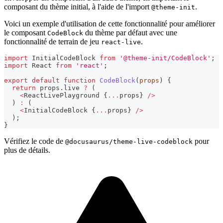
composant du thème initial, à l'aide de l'import
.
@theme-init
Voici un exemple d'utilisation de cette fonctionnalité pour améliorer
le composant
du thème par défaut avec une
CodeBlock
fonctionnalité de terrain de jeu
.
react-live
import
InitialCodeBlock
from
'@theme-init/CodeBlock'
;
import
React
from
'react'
;
export
default
function
CodeBlock
(
props
)
{
return
 props
.
live
?
(
<
ReactLivePlayground
{
...
props
}
/
>
)
:
(
<
InitialCodeBlock
{
...
props
}
/
>
)
;
}
Vérifiez le code de
pour
@docusaurus/theme-live-codeblock
plus de détails.