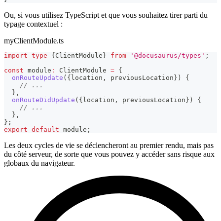
Ou, si vous utilisez TypeScript et que vous souhaitez tirer parti du
typage contextuel :
myClientModule.ts
import
type
{
ClientModule
}
from
'@docusaurus/types'
;
const
 module
:
 ClientModule 
=
{
onRouteUpdate
(
{
location
,
 previousLocation
}
)
{
// ...
}
,
onRouteDidUpdate
(
{
location
,
 previousLocation
}
)
{
// ...
}
,
}
;
export
default
 module
;
Les deux cycles de vie se déclencheront au premier rendu, mais pas
du côté serveur, de sorte que vous pouvez y accéder sans risque aux
globaux du navigateur.