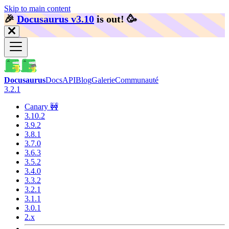
Skip to main content
🎉️
Docusaurus v3.10
is out!
🥳️
Docusaurus
Docs
API
Blog
Galerie
Communauté
3.2.1
Canary 🚧
3.10.2
3.9.2
3.8.1
3.7.0
3.6.3
3.5.2
3.4.0
3.3.2
3.2.1
3.1.1
3.0.1
2.x