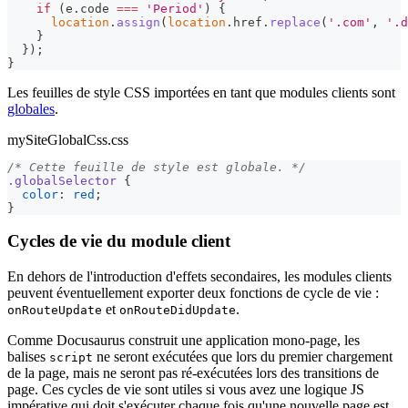
if
(
e
.
code
===
'Period'
)
{
location
.
assign
(
location
.
href
.
replace
(
'.com'
,
'.d
}
}
)
;
}
Les feuilles de style CSS importées en tant que modules clients sont
globales
.
mySiteGlobalCss.css
/* Cette feuille de style est globale. */
.globalSelector
{
color
:
red
;
}
Cycles de vie du module client
En dehors de l'introduction d'effets secondaires, les modules clients
peuvent éventuellement exporter deux fonctions de cycle de vie :
et
.
onRouteUpdate
onRouteDidUpdate
Comme Docusaurus construit une application mono-page, les
balises
ne seront exécutées que lors du premier chargement
script
de la page, mais ne seront pas ré-exécutées lors des transitions de
page. Ces cycles de vie sont utiles si vous avez une logique JS
impérative qui doit s'exécuter chaque fois qu'une nouvelle page est