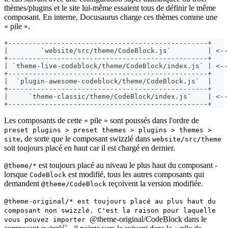
thèmes/plugins et le site lui-même essaient tous de définir le même
composant. En interne, Docusaurus charge ces thèmes comme une
« pile ».
+-------------------------------------------------+
|        `website/src/theme/CodeBlock.js`         | <--
+-------------------------------------------------+
| `theme-live-codeblock/theme/CodeBlock/index.js` | <--
+-------------------------------------------------+
|  `plugin-awesome-codeblock/theme/CodeBlock.js`  |
+-------------------------------------------------+
|     `theme-classic/theme/CodeBlock/index.js`    | <--
+-------------------------------------------------+
Les composants de cette « pile » sont poussés dans l'ordre de
preset plugins > preset themes > plugins > themes >
, de sorte que le composant swizzlé dans
site
website/src/theme
soit toujours placé en haut car il est chargé en dernier.
est toujours placé au niveau le plus haut du composant -
@theme/*
lorsque
est modifié, tous les autres composants qui
CodeBlock
demandent
reçoivent la version modifiée.
@theme/CodeBlock
@theme-original/* est toujours placé au plus haut du
composant non swizzlé. C'est la raison pour laquelle
@theme-original/CodeBlock dans le
vous pouvez importer