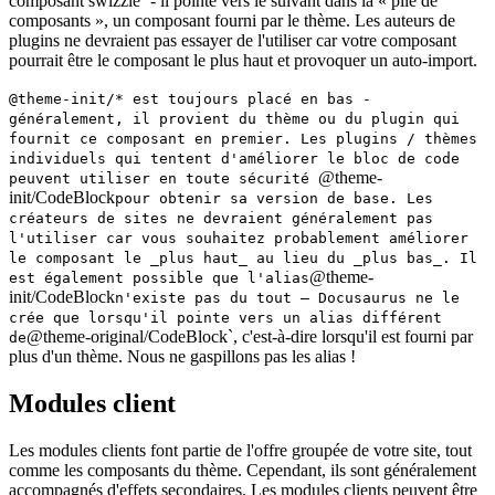
composant swizzlé` - il pointe vers le suivant dans la « pile de
composants », un composant fourni par le thème. Les auteurs de
plugins ne devraient pas essayer de l'utiliser car votre composant
pourrait être le composant le plus haut et provoquer un auto-import.
@theme-init/* est toujours placé en bas -
généralement, il provient du thème ou du plugin qui
fournit ce composant en premier. Les plugins / thèmes
individuels qui tentent d'améliorer le bloc de code
@theme-
peuvent utiliser en toute sécurité
init/CodeBlock
pour obtenir sa version de base. Les
créateurs de sites ne devraient généralement pas
l'utiliser car vous souhaitez probablement améliorer
le composant le _plus haut_ au lieu du _plus bas_. Il
@theme-
est également possible que l'alias
init/CodeBlock
n'existe pas du tout — Docusaurus ne le
crée que lorsqu'il pointe vers un alias différent
@theme-original/CodeBlock`, c'est-à-dire lorsqu'il est fourni par
de
plus d'un thème. Nous ne gaspillons pas les alias !
Modules client
Les modules clients font partie de l'offre groupée de votre site, tout
comme les composants du thème. Cependant, ils sont généralement
accompagnés d'effets secondaires. Les modules clients peuvent être