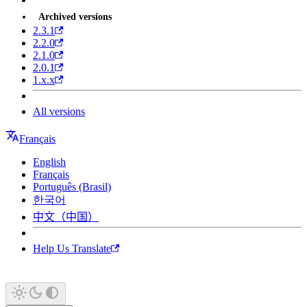
Archived versions
2.3.1
2.2.0
2.1.0
2.0.1
1.x.x
All versions
Français
English
Français
Português (Brasil)
한국어
中文（中国）
Help Us Translate