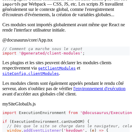
és par Webpack — CSS, JS, etc. Les scripts JS travaillent
import
généralement sur le contexte global, comme l'enregistrement
d'écouteurs d'événements, la création de variables globales...
Ces modules sont importés globalement avant même que React ne
rende l'interface utilisateur initiale.
@docusaurus/core/App.tsx
// Comment ça marche sous le capot
import
'@generated/client-modules'
;
Les plugins et les sites peuvent déclarer les modules clients
respectivement via
et
getClientModules
.
siteConfig.clientModules
Les modules clients sont également appelés pendant le rendu côté
serveur, alors n'oubliez pas de vérifier
l'environnement d'exécution
avant d'accéder aux globales côté client.
mySiteGlobalJs.js
import
ExecutionEnvironment
from
'@docusaurus/Execution
if
(
ExecutionEnvironment
.
canUseDOM
)
{
// Dès que le site se charge dans le navigateur, cela
window
.
addEventListener
(
'keydown'
,
(
e
)
=>
{