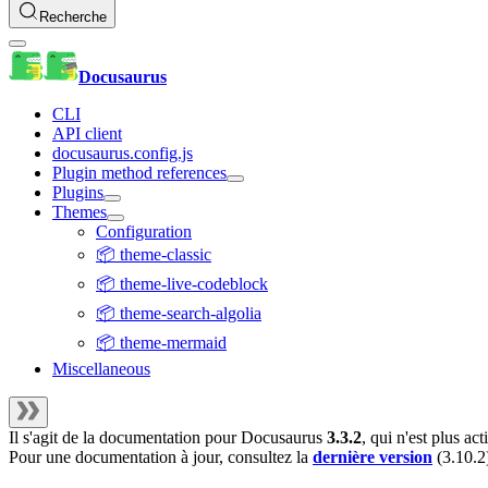
Recherche
Docusaurus
CLI
API client
docusaurus.config.js
Plugin method references
Plugins
Themes
Configuration
📦 theme-classic
📦 theme-live-codeblock
📦 theme-search-algolia
📦 theme-mermaid
Miscellaneous
Il s'agit de la documentation pour
Docusaurus
3.3.2
, qui n'est plus a
Pour une documentation à jour, consultez la
dernière version
(
3.10.2