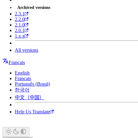
Archived versions
2.3.1
2.2.0
2.1.0
2.0.1
1.x.x
All versions
Français
English
Français
Português (Brasil)
한국어
中文（中国）
Help Us Translate