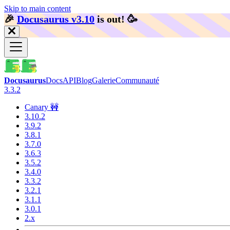
Skip to main content
🎉️
Docusaurus v3.10
is out!
🥳️
Docusaurus
Docs
API
Blog
Galerie
Communauté
3.3.2
Canary 🚧
3.10.2
3.9.2
3.8.1
3.7.0
3.6.3
3.5.2
3.4.0
3.3.2
3.2.1
3.1.1
3.0.1
2.x