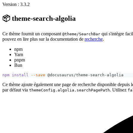
Version : 3.3.2
📦 theme-search-algolia
Ce thème fournit un composant
qui s'intègre fa
@theme/SearchBar
pouvez en lire plus sur la documentation de
recherche
.
npm
Yarn
pnpm
Bun
npm
install
--save
 @docusaurus/theme-search-algolia
Ce thème ajoute également une page de recherche disponible depuis 
par défaut via
. Utilisez
themeConfig.algolia.searchPagePath
fa