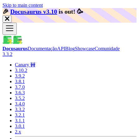
Skip to main content
🎉️
Docusaurus v3.10
is out!
🥳️
Docusaurus
Documentação
API
Blog
Showcase
Comunidade
3.3.2
Canary 🚧
3.10.2
3.9.2
3.8.1
3.7.0
3.6.3
3.5.2
3.4.0
3.3.2
3.2.1
3.1.1
3.0.1
2.x