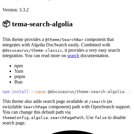
Version: 3.3.2
📦 tema-search-algolia
This theme provides a
component that
@theme/SearchBar
integrates with Algolia DocSearch easily. Combined with
, it provides a very easy search
@docusaurus/theme-classic
integration. You can read more on
search
documentation.
npm
Yarn
pnpm
Bun
npm
install
--save
 @docusaurus/theme-search-algolia
This theme also adds search page available at
(as
/search
swizzlable
component) path with OpenSearch support.
SearchPage
You can change this default path via
. Use
to disable
themeConfig.algolia.searchPagePath
false
search page.