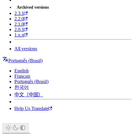
Archived versions
2.3.1
2.2.0
2.1.0
2.0.1
1.x.x
All versions
Português (Brasil)
English
Français
Português (Brasil)
한국어
中文（中国）
Help Us Translate