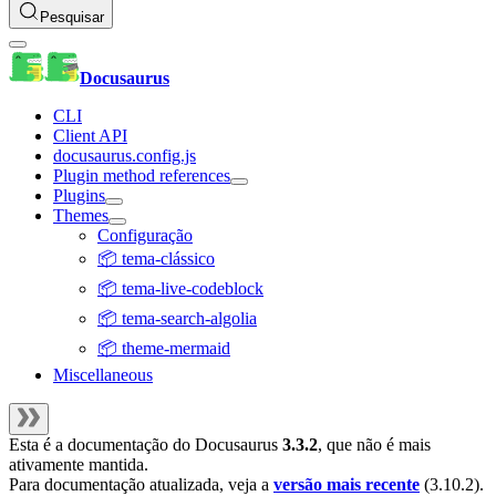
Pesquisar
Docusaurus
CLI
Client API
docusaurus.config.js
Plugin method references
Plugins
Themes
Configuração
📦 tema-clássico
📦 tema-live-codeblock
📦 tema-search-algolia
📦 theme-mermaid
Miscellaneous
Esta é a documentação do
Docusaurus
3.3.2
, que não é mais
ativamente mantida.
Para documentação atualizada, veja a
versão mais recente
(
3.10.2
).