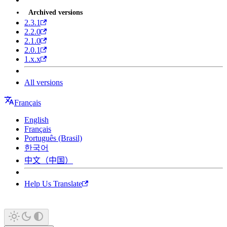
Archived versions
2.3.1
2.2.0
2.1.0
2.0.1
1.x.x
All versions
Français
English
Français
Português (Brasil)
한국어
中文（中国）
Help Us Translate