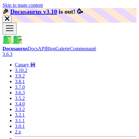
Skip to main content
🎉️
Docusaurus v3.10
is out!
🥳️
Docusaurus
Docs
API
Blog
Galerie
Communauté
3.6.3
Canary 🚧
3.10.2
3.9.2
3.8.1
3.7.0
3.6.3
3.5.2
3.4.0
3.3.2
3.2.1
3.1.1
3.0.1
2.x