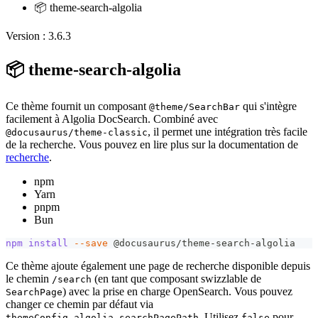
📦 theme-search-algolia
Version : 3.6.3
📦 theme-search-algolia
Ce thème fournit un composant
qui s'intègre
@theme/SearchBar
facilement à Algolia DocSearch. Combiné avec
, il permet une intégration très facile
@docusaurus/theme-classic
de la recherche. Vous pouvez en lire plus sur la documentation de
recherche
.
npm
Yarn
pnpm
Bun
npm
install
--save
 @docusaurus/theme-search-algolia
Ce thème ajoute également une page de recherche disponible depuis
le chemin
(en tant que composant swizzlable de
/search
) avec la prise en charge OpenSearch. Vous pouvez
SearchPage
changer ce chemin par défaut via
. Utilisez
pour
themeConfig.algolia.searchPagePath
false