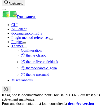
Recherche
Docusaurus
CLI
API client
docusaurus.config.js
Plugin method references
Plugins
Themes
Configuration
📦 theme-classic
📦 theme-live-codeblock
📦 theme-search-algolia
📦 theme-mermaid
Miscellaneous
Il s'agit de la documentation pour
Docusaurus
3.6.3
, qui n'est plus
activement maintenue.
Pour une documentation à jour, consultez la
dernière version