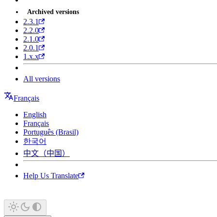
Archived versions
2.3.1
2.2.0
2.1.0
2.0.1
1.x.x
All versions
Français
English
Français
Português (Brasil)
한국어
中文（中国）
Help Us Translate