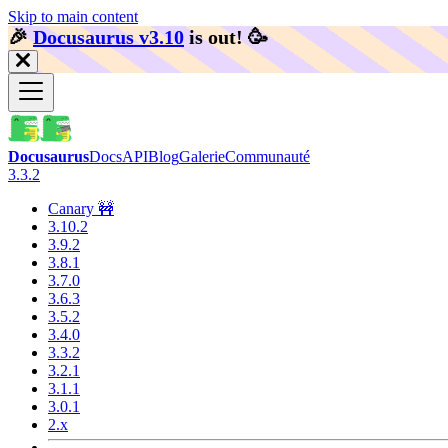
Skip to main content
🎉️
Docusaurus v3.10
is out!
🥳️
Docusaurus
Docs
API
Blog
Galerie
Communauté
3.3.2
Canary 🚧
3.10.2
3.9.2
3.8.1
3.7.0
3.6.3
3.5.2
3.4.0
3.3.2
3.2.1
3.1.1
3.0.1
2.x