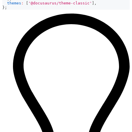
themes
:
[
'@docusaurus/theme-classic'
]
,
}
;