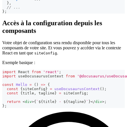
}
,
// ...
}
;
Accès à la configuration depuis les
composants
Votre objet de configuration sera rendu disponible pour tous les
composants de votre site. Et vous pouvez y accéder via le contexte
React en tant que
.
siteConfig
Exemple basique :
import
React
from
'react'
;
import
useDocusaurusContext
from
'@docusaurus/useDocusa
const
Hello
=
(
)
=>
{
const
{
siteConfig
}
=
useDocusaurusContext
(
)
;
const
{
title
,
 tagline
}
=
 siteConfig
;
return
<
div
>
{
`
${
title
}
 · 
${
tagline
}
`
}
</
div
>
;
}
;