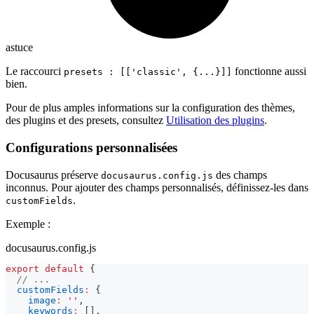
astuce
Le raccourci
fonctionne aussi
presets : [['classic', {...}]]
bien.
Pour de plus amples informations sur la configuration des thèmes,
des plugins et des presets, consultez
Utilisation des plugins
.
Configurations personnalisées
Docusaurus préserve
des champs
docusaurus.config.js
inconnus. Pour ajouter des champs personnalisés, définissez-les dans
.
customFields
Exemple :
docusaurus.config.js
export
default
{
// ...
customFields
:
{
image
:
''
,
keywords
:
[
]
,