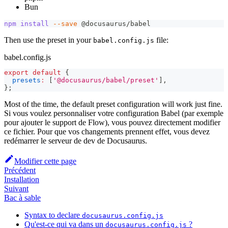
Bun
npm
install
--save
 @docusaurus/babel
Then use the preset in your
file:
babel.config.js
babel.config.js
export
default
{
presets
:
[
'@docusaurus/babel/preset'
]
,
}
;
Most of the time, the default preset configuration will work just fine.
Si vous voulez personnaliser votre configuration Babel (par exemple
pour ajouter le support de Flow), vous pouvez directement modifier
ce fichier. Pour que vos changements prennent effet, vous devez
redémarrer le serveur de dev de Docusaurus.
Modifier cette page
Précédent
Installation
Suivant
Bac à sable
Syntax to declare
docusaurus.config.js
Qu'est-ce qui va dans un
?
docusaurus.config.js