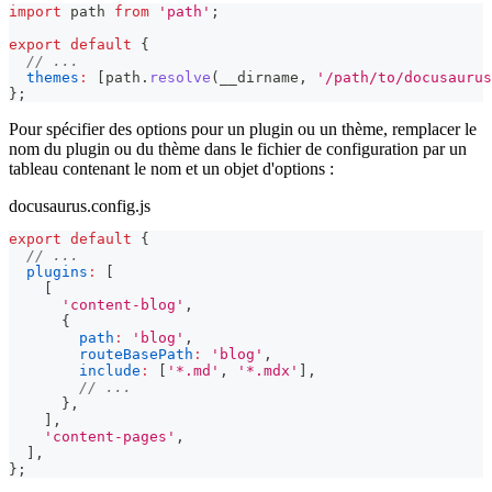
import
path
from
'path'
;
export
default
{
// ...
themes
:
[
path
.
resolve
(
__dirname
,
'/path/to/docusaurus
}
;
Pour spécifier des options pour un plugin ou un thème, remplacer le
nom du plugin ou du thème dans le fichier de configuration par un
tableau contenant le nom et un objet d'options :
docusaurus.config.js
export
default
{
// ...
plugins
:
[
[
'content-blog'
,
{
path
:
'blog'
,
routeBasePath
:
'blog'
,
include
:
[
'*.md'
,
'*.mdx'
]
,
// ...
}
,
]
,
'content-pages'
,
]
,
}
;