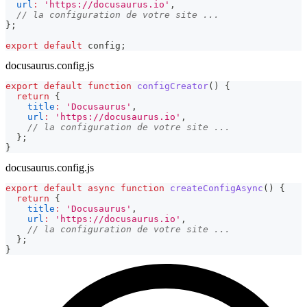
url
:
'https://docusaurus.io'
,
// la configuration de votre site ...
}
;
export
default
 config
;
docusaurus.config.js
export
default
function
configCreator
(
)
{
return
{
title
:
'Docusaurus'
,
url
:
'https://docusaurus.io'
,
// la configuration de votre site ...
}
;
}
docusaurus.config.js
export
default
async
function
createConfigAsync
(
)
{
return
{
title
:
'Docusaurus'
,
url
:
'https://docusaurus.io'
,
// la configuration de votre site ...
}
;
}