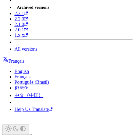
Archived versions
2.3.1
2.2.0
2.1.0
2.0.1
1.x.x
All versions
Français
English
Français
Português (Brasil)
한국어
中文（中国）
Help Us Translate