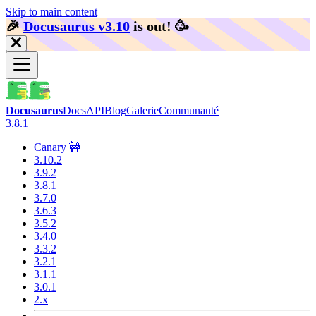
Skip to main content
🎉️
Docusaurus v3.10
is out!
🥳️
Docusaurus
Docs
API
Blog
Galerie
Communauté
3.8.1
Canary 🚧
3.10.2
3.9.2
3.8.1
3.7.0
3.6.3
3.5.2
3.4.0
3.3.2
3.2.1
3.1.1
3.0.1
2.x