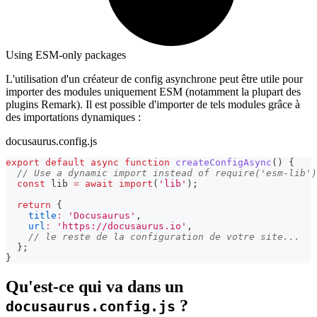
Using ESM-only packages
L'utilisation d'un créateur de config asynchrone peut être utile pour
importer des modules uniquement ESM (notamment la plupart des
plugins Remark). Il est possible d'importer de tels modules grâce à
des importations dynamiques :
docusaurus.config.js
export
default
async
function
createConfigAsync
(
)
{
// Use a dynamic import instead of require('esm-lib')
const
 lib 
=
await
import
(
'lib'
)
;
return
{
title
:
'Docusaurus'
,
url
:
'https://docusaurus.io'
,
// le reste de la configuration de votre site...
}
;
}
Qu'est-ce qui va dans un
?
docusaurus.config.js