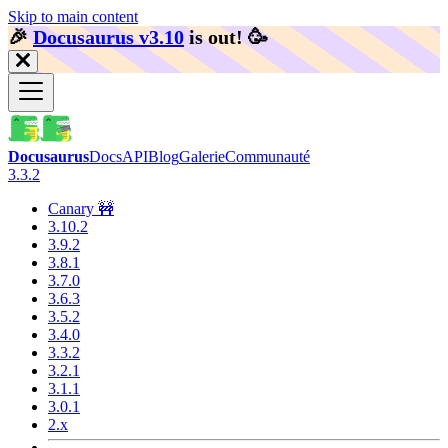
Skip to main content
🎉️
Docusaurus v3.10
is out!
🥳️
Docusaurus
Docs
API
Blog
Galerie
Communauté
3.3.2
Canary 🚧
3.10.2
3.9.2
3.8.1
3.7.0
3.6.3
3.5.2
3.4.0
3.3.2
3.2.1
3.1.1
3.0.1
2.x