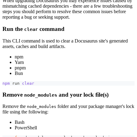
When upgrading Docusaurus you may experience issues caused by
mismatching cached dependencies - there are a few troubleshooting
steps you should perform to resolve these common issues before
reporting a bug or seeking support.
Run the
command
clear
This CLI command is used to clear a Docusaurus site's generated
assets, caches and build artifacts.
npm
Yarn
pnpm
Bun
npm
 run 
clear
Remove
and your lock file(s)
node_modules
Remove the
folder and your package manager's lock
node_modules
file using the following:
Bash
PowerShell