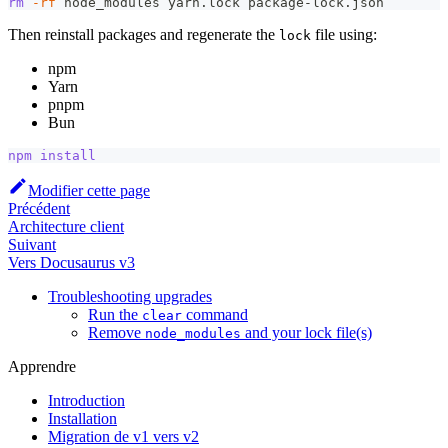
rm
-rf
 node_modules yarn.lock package-lock.json
Then reinstall packages and regenerate the
file using:
lock
npm
Yarn
pnpm
Bun
npm
install
Modifier cette page
Précédent
Architecture client
Suivant
Vers Docusaurus v3
Troubleshooting upgrades
Run the
command
clear
Remove
and your lock file(s)
node_modules
Apprendre
Introduction
Installation
Migration de v1 vers v2