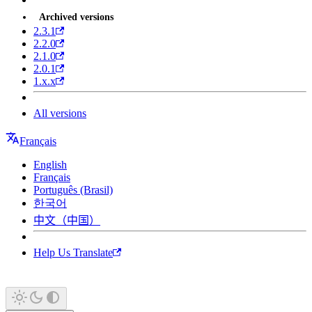
Archived versions
2.3.1
2.2.0
2.1.0
2.0.1
1.x.x
All versions
Français
English
Français
Português (Brasil)
한국어
中文（中国）
Help Us Translate