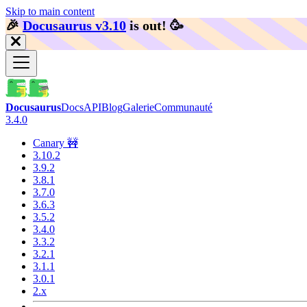
Skip to main content
🎉️
Docusaurus v3.10
is out!
🥳️
Docusaurus
Docs
API
Blog
Galerie
Communauté
3.4.0
Canary 🚧
3.10.2
3.9.2
3.8.1
3.7.0
3.6.3
3.5.2
3.4.0
3.3.2
3.2.1
3.1.1
3.0.1
2.x