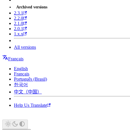
Archived versions
2.3.1
2.2.0
2.1.0
2.0.1
1.x.x
All versions
Français
English
Français
Português (Brasil)
한국어
中文（中国）
Help Us Translate