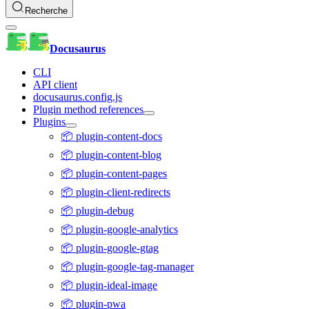
Recherche
Docusaurus
CLI
API client
docusaurus.config.js
Plugin method references
Plugins
📦 plugin-content-docs
📦 plugin-content-blog
📦 plugin-content-pages
📦 plugin-client-redirects
📦 plugin-debug
📦 plugin-google-analytics
📦 plugin-google-gtag
📦 plugin-google-tag-manager
📦 plugin-ideal-image
📦 plugin-pwa