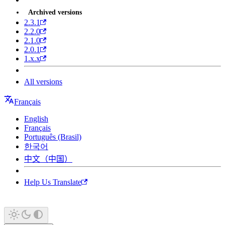
Archived versions
2.3.1
2.2.0
2.1.0
2.0.1
1.x.x
All versions
Français
English
Français
Português (Brasil)
한국어
中文（中国）
Help Us Translate