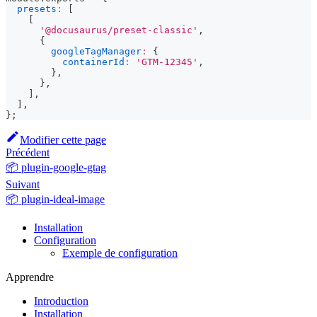
presets
:
[
[
'@docusaurus/preset-classic'
,
{
googleTagManager
:
{
containerId
:
'GTM-12345'
,
}
,
}
,
]
,
]
,
}
;
Modifier cette page
Précédent
📦 plugin-google-gtag
Suivant
📦 plugin-ideal-image
Installation
Configuration
Exemple de configuration
Apprendre
Introduction
Installation