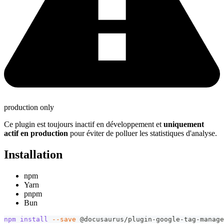
production only
Ce plugin est toujours inactif en développement et
uniquement
actif en production
pour éviter de polluer les statistiques d'analyse.
Installation
npm
Yarn
pnpm
Bun
npm
install
--save
 @docusaurus/plugin-google-tag-manage