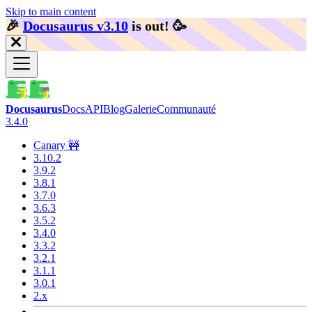
Skip to main content
🎉️
Docusaurus v3.10
is out!
🥳️
Docusaurus
Docs
API
Blog
Galerie
Communauté
3.4.0
Canary 🚧
3.10.2
3.9.2
3.8.1
3.7.0
3.6.3
3.5.2
3.4.0
3.3.2
3.2.1
3.1.1
3.0.1
2.x