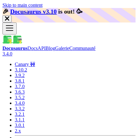
Skip to main content
🎉️
Docusaurus v3.10
is out!
🥳️
Docusaurus
Docs
API
Blog
Galerie
Communauté
3.4.0
Canary 🚧
3.10.2
3.9.2
3.8.1
3.7.0
3.6.3
3.5.2
3.4.0
3.3.2
3.2.1
3.1.1
3.0.1
2.x