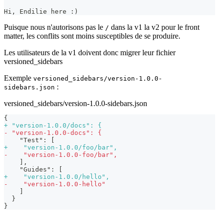
Hi, Endilie here :)
Puisque nous n'autorisons pas le
dans la v1 la v2 pour le front
/
matter, les conflits sont moins susceptibles de se produire.
Les utilisateurs de la v1 doivent donc migrer leur fichier
versioned_sidebars
Exemple
versioned_sidebars/version-1.0.0-
:
sidebars.json
versioned_sidebars/version-1.0.0-sidebars.json
{
+
 "version-1.0.0/docs": {
-
 "version-1.0.0-docs": {
   "Test": [
+
    "version-1.0.0/foo/bar",
-
    "version-1.0.0-foo/bar",
   ],
   "Guides": [
+
    "version-1.0.0/hello",
-
    "version-1.0.0-hello"
   ]
 }
}