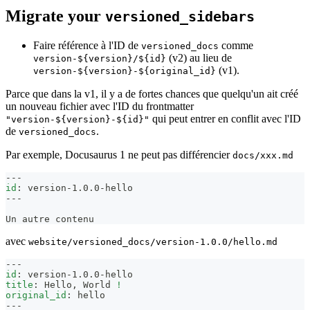
Migrate your
versioned_sidebars
Faire référence à l'ID de
comme
versioned_docs
(v2) au lieu de
version-${version}/${id}
(v1).
version-${version}-${original_id}
Parce que dans la v1, il y a de fortes chances que quelqu'un ait créé
un nouveau fichier avec l'ID du frontmatter
qui peut entrer en conflit avec l'ID
"version-${version}-${id}"
de
.
versioned_docs
Par exemple, Docusaurus 1 ne peut pas différencier
docs/xxx.md
---
id
:
 version
-
1.0.0
-
hello
---
Un autre contenu
avec
website/versioned_docs/version-1.0.0/hello.md
---
id
:
 version
-
1.0.0
-
hello
title
:
 Hello
,
 World 
!
original_id
:
 hello
---