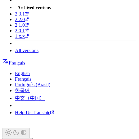
Archived versions
2.3.1
2.2.0
2.1.0
2.0.1
1.x.x
All versions
Français
English
Français
Português (Brasil)
한국어
中文（中国）
Help Us Translate