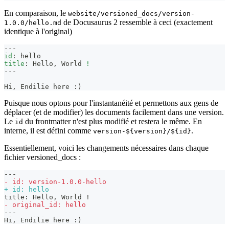
En comparaison, le
website/versioned_docs/version-
de Docusaurus 2 ressemble à ceci (exactement
1.0.0/hello.md
identique à l'original)
---
id
:
 hello
title
:
 Hello
,
 World 
!
---
Hi, Endilie here :)
Puisque nous optons pour l'instantanéité et permettons aux gens de
déplacer (et de modifier) les documents facilement dans une version.
Le
du frontmatter n'est plus modifié et restera le même. En
id
interne, il est défini comme
.
version-${version}/${id}
Essentiellement, voici les changements nécessaires dans chaque
fichier versioned_docs :
---
-
 id: version-1.0.0-hello
+
 id: hello
title: Hello, World !
-
 original_id: hello
---
Hi, Endilie here :)