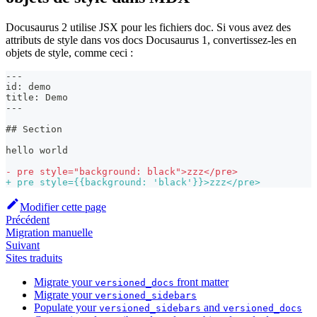
Docusaurus 2 utilise JSX pour les fichiers doc. Si vous avez des
attributs de style dans vos docs Docusaurus 1, convertissez-les en
objets de style, comme ceci :
---
id: demo
title: Demo
---
## Section
hello world
-
 pre style="background: black">zzz</pre>
+
 pre style={{background: 'black'}}>zzz</pre>
Modifier cette page
Précédent
Migration manuelle
Suivant
Sites traduits
Migrate your
front matter
versioned_docs
Migrate your
versioned_sidebars
Populate your
and
versioned_sidebars
versioned_docs