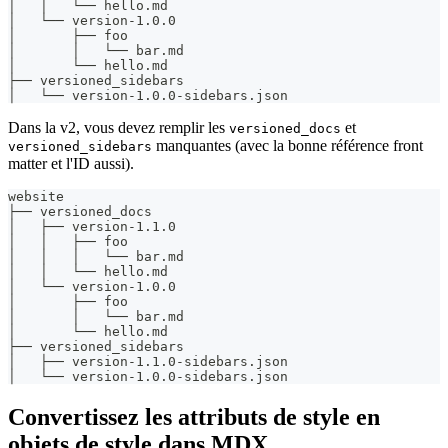
│   │   └── hello.md
│   └── version-1.0.0
│       ├── foo
│       │   └── bar.md
│       └── hello.md
├── versioned_sidebars
│   └── version-1.0.0-sidebars.json
Dans la v2, vous devez remplir les
et
versioned_docs
manquantes (avec la bonne référence front
versioned_sidebars
matter et l'ID aussi).
website
├── versioned_docs
│   ├── version-1.1.0
│   │   ├── foo
│   │   │   └── bar.md
│   │   └── hello.md
│   └── version-1.0.0
│       ├── foo
│       │   └── bar.md
│       └── hello.md
├── versioned_sidebars
│   ├── version-1.1.0-sidebars.json
│   └── version-1.0.0-sidebars.json
Convertissez les attributs de style en
objets de style dans MDX