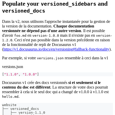
Populate your
and
versioned_sidebars
versioned_docs
Dans la v2, nous utilisons l'approche instantanée pour la gestion de
la version de la documentation.
Chaque documentation
versionnée ne dépend pas d'une autre version
. Il est possible
d'avoir
en
mais il n'existe pas en
foo.md
version-1.0.0
version-
. Ceci n'est pas possible dans la version précédente en raison
1.2.0
de la fonctionnalité de repli de Docusaurus v1
(
https://v1.docusaurus.io/docs/en/versioning#fallback-functionality
).
Par exemple, si votre
ressemble à ceci dans la v1
versions.json
versions.json
[
"1.1.0"
,
"1.0.0"
]
Docusaurus v1 crée des docs versionnés
si et seulement si le
contenu du doc est différent
. La structure de votre docs pourrait
ressembler à cela si le seul doc qui a changé de v1.0.0 à v1.1.0 est
.
hello.md
website
├── versioned_docs
│   ├── version-1.1.0